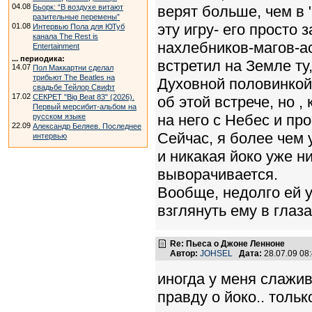
04.08
Бьорк: “В воздухе витают
верят больше, чем в 
разительные перемены”
эту игру- его просто 
01.08
Интервью Пола для ЮТуб
канала The Rest is
нахлебников-магов-ас
Entertainment
... периодика:
встретил на Земле ту
14.07
Пол Маккартни сделал
трибьют The Beatles на
Духовной половинкой-
свадьбе Тейлор Свифт
17.02
СЕКРЕТ "Big Beat 83" (2026).
об этой встрече, но ,
Первый мерсибит-альбом на
на него с Небес и пр
русском языке
22.09
Александр Беляев. Последнее
Сейчас, я более чем 
интервью
и никакая йоко уже н
выворачивается.
Вообще, недолго ей у
взглянуть ему в гл
Re: Пьеса о Джоне Ленноне
Автор:
JOHSEL
Дата:
28.07.09 08
иногда у меня слажив
правду о йоко.. тольк