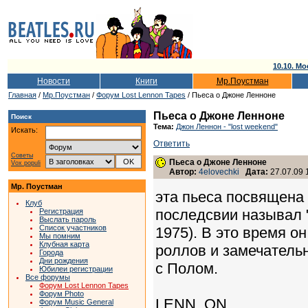
10.10. Мо
Новости
Книги
Мр.Поустман
Главная
/
Мр.Поустман
/
Форум Lost Lennon Tapes
/ Пьеса о Джоне Ленноне
Пьеса о Джоне Ленноне
Поиск
Тема:
Джон Леннон - "lost weekend"
Искать:
Ответить
Советы
Пьеса о Джоне Ленноне
Vox populi
Автор:
4elovechki
Дата:
27.07.09 
Мр. Поустман
эта пьеса посвящена 
Клуб
последсвии называл 
Регистрация
Выслать пароль
Список участников
1975). В это время о
Мы помним
Клубная карта
роллов и замечательн
Города
Дни рождения
с Полом.
Юбилеи регистрации
Все форумы
Форум Lost Lennon Tapes
Форум Photo
LENN_ON
Форум Music General