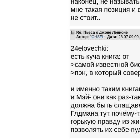
наконец, не называть
мне такая позиция и 
не стоит..
Re: Пьеса о Джоне Ленноне
Автор:
JOHSEL
Дата:
28.07.09 09
24elovechki:
есть куча книга: от
>самой известной би
>пэн, в который сове
и именно таким книга
и Мэй- они как раз-та
должна быть слащавен
Глдмана тут почему-т
горькую правду из жи
позволять их себе пу