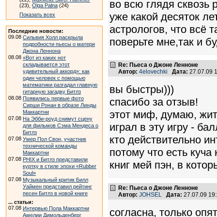
во всю глядя сквозь 
(23),
Olga Palna
(24)
уже какой десяток лет
Показать всех
астрологов, что всё 
Последние новости:
09.08
Сильвия Холл раскрыла
поверьте мне,так и бу
подробности пьесы о матери
Джона Леннона
08.08
«Вот из каких нот
складывается этот
Re: Пьеса о Джоне Ленноне
удивительный аккорд»: как
Автор:
4elovechki
Дата:
27.07.09 
один человек с помощью
математики разгадал главную
вы быстры)))
гитарную загадку Битлз
08.08
Появились первые фото
спасибо за отзыв!
Сирши Ронан в образе Линды
этот миф, думаю, жит
Маккартни
07.08
На Эбби-роуд снимут сцену
играл в эту игру - ба
для фильмов Сэма Мендеса о
Битлз
кто действительно инт
07.08
Умер Пол Свон, участник
технической команды
потому что есть куча
Маккартни
07.08
PHIX и Битлз представили
книг мей пэн, в кото
куртку в стиле эпохи «Rubber
Soul»
07.08
Музыкальный критик Билл
Уаймен представил рейтинг
Re: Пьеса о Джоне Ленноне
песен Битлз в новой книге
Автор:
JOHSEL
Дата:
27.07.09 19
... статьи:
07.08
Интервью Пола Маккартни
согласна, только опя
Амелии Димольденберг