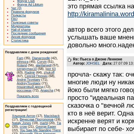
Форум Club
это прямая ссылка на 
Форум Ad Libitum
Чат (0)
Правила форумов
http://kiramalinina.wo
Подкасты
FAQ
Полезные советы
Модераторы
автор всего этого де
Hall of shame
Последние сообщения
услышать ваше мнени
Архив форумов
Статистика
довольно много.надею
Поздравляем с днем рождения!
Fam
(35),
Dianaroselle
(42),
Re: Пьеса о Джоне Ленноне
ethnoza
(45),
Corvin
(51),
Автор:
JOHSEL
Дата:
27.07.09 13
Roland
(56),
alanfairwell
(57),
sergeymax10
(58),
Igor 63
(63),
Radmir
(64),
zhukoff
прочла- скажу так: о
(67),
Сергей Пронин
(68),
Andrei Tsvetaev
(71),
многие люди ну никак
AndreyTsvetaev
(71),
пошаговый дрозд
(72),
йоко были мягко гово
россомах
(72),
Anapcha
(74)
просто "идеальная па
Показать всех
сказочка о "вечной л
Поздравляем с годовщиной
регистрации!
кто в неё верит. Одн
Хлынцов Антон
(17),
Macisback
искренне верят и кор
(17),
Вячеслав Протопопов
(19),
Nataly Jones
(19),
marbl
(20),
Tia
(20),
crow
(21),
George Eager
выбирает по себе- хо
(22),
You Saw Me Standing There
(22),
Maxwells Silver Hammer