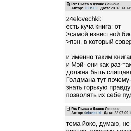
Re: Пьеса о Джоне Ленноне
Автор:
JOHSEL
Дата:
28.07.09 09
24elovechki:
есть куча книга: от
>самой известной би
>пэн, в который сове
и именно таким книга
и Мэй- они как раз-та
должна быть слащавен
Голдмана тут почему-
знать горькую правду
позволять их себе пу
Re: Пьеса о Джоне Ленноне
Автор:
4elovechki
Дата:
28.07.09 
тема йоко, думаю, не 