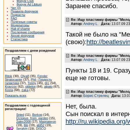
Форум Club
Заранее спасибо.
Форум Ad Libitum
Чат (0)
Правила форумов
Подкасты
FAQ
Re: Ищу пластинку фирмы "Мело
Полезные советы
Автор:
Andrey L.
Дата:
13.07.09 2
Модераторы
Hall of shame
Последние сообщения
Такой не было на "Ме
Архив форумов
Статистика
(свою):
http://beatlesv
Поздравляем с днем рождения!
Re: Ищу пластинку фирмы "Мело
Автор:
Andrey L.
Дата:
13.07.09 2
Пункты 18 и 19. Сраз
Ritok
(30),
Olya8
(35),
Fender
еще не готовы.
Stratocaster
(37),
Phil - Гордость
галактики
(37),
Tonny
(45),
drc
(54),
Kravcov
(62),
oldwise
(64),
alpato
(67),
Kosta
(68),
zaka
(72)
Re: Ищу пластинку фирмы "Мело
Показать всех
Автор:
Борис Стрелец
Дата:
13.0
Нет, была.
Поздравляем с годовщиной
регистрации!
Сын поискал в интер
Snied
(11),
Borkop
(14),
Octopus_from_garden
(15),
http://ru.wikipe
2alex2008
(17),
Magnateron
(19),
Me
(19),
abt52
(19),
Seralvin
(19),
DISCO