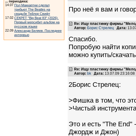
... периодика:
14.07
Пол Маккартни сделал
Про неё я вам и гово
трибьют The Beatles на
свадьбе Тейлор Свифт
17.02
СЕКРЕТ "Big Beat 83" (2026).
Первый мерсибит-альбом на
Re: Ищу пластинку фирмы "Мело
русском языке
Автор:
Борис Стрелец
Дата:
13.0
22.09
Александр Беляев. Последнее
интервью
Спасибо.
Попробую найти копию
можно купить/скачать
Re: Ищу пластинку фирмы "Мело
Автор:
bk
Дата:
13.07.09 23:16:0
2Борис Стрелец:
>Фишка в том, что эт
>Чистый инструмента
Это и есть "The End"
Джордж и Джон)