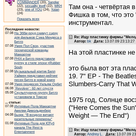
COMMANDER
(20),
Sandjar
Там она - четвёртая в
(22),
sexuality itself
(22),
WKH
(23),
one of YOU
(24),
Yutan
Фишка в том, что это
(24)
Показать всех
инструментал.
Последние новости:
07.08
На Эбби-роуд снимут сцену
Re: Ищу пластинку фирмы "Мело
для фильмов Сэма Мендеса о
Автор:
bk
Дата:
13.07.09 23:13:2
Битлз
07.08
Умер Пол Свон, участник
технической команды
На этой пластинке не
Маккартни
07.08
PHIX и Битлз представили
куртку в стиле эпохи «Rubber
это была вот эта пла
Soul»
07.08
Музыкальный критик Билл
19. 7" EP - The Beatl
Уаймен представил рейтинг
песен Битлз в новой книге
Slumbers-Carry That 
07.08
Умер продюсер Уильям Орбит
06.08
`Revolver`: 60 лет спустя
05.08
Скульптурную группу Битлз
установили в Томске
1975 год, Солнце вос
... статьи:
("Here Comes the Sun"
07.08
Интервью Пола Маккартни
Амелии Димольденберг
Weight — The End")
04.08
Бьорк: “В воздухе витают
разительные перемены”
01.08
Интервью Пола для ЮТуб
канала The Rest is
Re: Ищу пластинку фирмы "Мело
Entertainment
Автор:
Andrey L.
Дата:
13.07.09 2