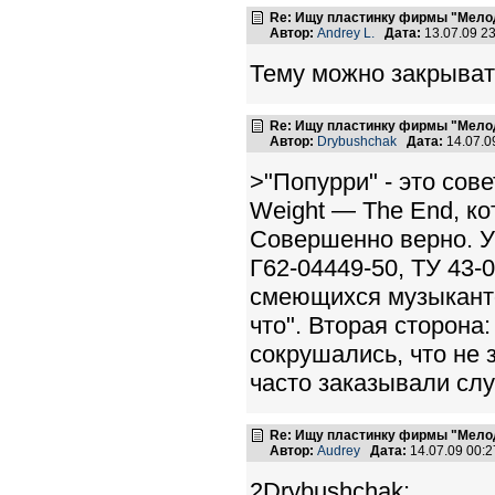
Re: Ищу пластинку фирмы "Мело
Автор:
Andrey L.
Дата:
13.07.09 2
Тему можно закрыват
Re: Ищу пластинку фирмы "Мело
Автор:
Drybushchak
Дата:
14.07.0
>"Попурри" - это сов
Weight — The End, ко
Совершенно верно. У 
Г62-04449-50, ТУ 43-
смеющихся музыканто
что". Вторая сторона
сокрушались, что не
часто заказывали сл
Re: Ищу пластинку фирмы "Мело
Автор:
Audrey
Дата:
14.07.09 00:
2Drybushchak: