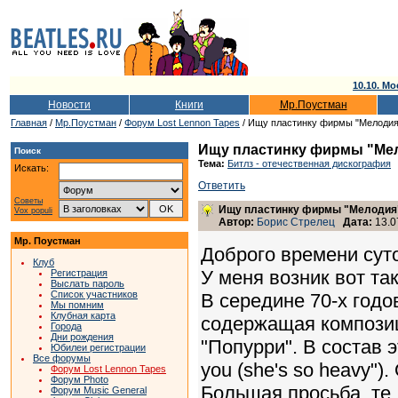
10.10. Мо
Новости
Книги
Мр.Поустман
Главная
/
Мр.Поустман
/
Форум Lost Lennon Tapes
/ Ищу пластинку фирмы "Мелодия
Ищу пластинку фирмы "Ме
Поиск
Тема:
Битлз - отечественная дискография
Искать:
Ответить
Советы
Ищу пластинку фирмы "Мелодия
Vox populi
Автор:
Борис Стрелец
Дата:
13.0
Мр. Поустман
Доброго времени сут
Клуб
У меня возник вот та
Регистрация
Выслать пароль
Список участников
В середине 70-х год
Мы помним
Клубная карта
содержащая композиц
Города
Дни рождения
"Попурри". В состав 
Юбилеи регистрации
Все форумы
you (she's so heavy")
Форум Lost Lennon Tapes
Форум Photo
Большая просьба, те, 
Форум Music General