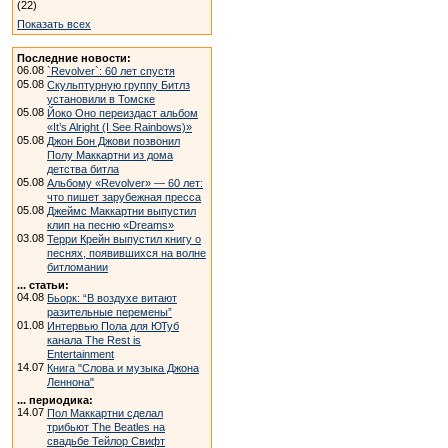
(22)
Показать всех
Последние новости:
06.08
`Revolver`: 60 лет спустя
05.08
Скульптурную группу Битлз
установили в Томске
05.08
Йоко Оно переиздаст альбом
«It’s Alright (I See Rainbows)»
05.08
Джон Бон Джови позвонил
Полу Маккартни из дома
детства битла
05.08
Альбому «Revolver» — 60 лет:
что пишет зарубежная пресса
05.08
Джеймс Маккартни выпустил
клип на песню «Dreams»
03.08
Терри Крейн выпустил книгу о
песнях, появившихся на волне
битломании
... статьи:
04.08
Бьорк: “В воздухе витают
разительные перемены”
01.08
Интервью Пола для ЮТуб
канала The Rest is
Entertainment
14.07
Книга "Слова и музыка Джона
Леннона"
... периодика:
14.07
Пол Маккартни сделал
трибьют The Beatles на
свадьбе Тейлор Свифт