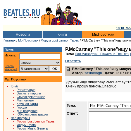
10.10. Мо
Новости
Книги
Мр.Поустман
Главная
/
Мр.Поустман
/
Форум Lost Lennon Tapes
/ P.McCartney "This one"ищу мину
P.McCartney "This one"ищу
Поиск
Тема:
Пол Маккартни - Flowers In The Dirt (
Искать:
Ответить
Советы
P.McCartney "This one"ищу минус
Vox populi
Автор:
sashavagn
Дата:
13.07.08 
Мр. Поустман
Друзья! Ищу минусовку P.McCartney "T
Очень прошу помочь.Спасибо.
Клуб
Регистрация
Выслать пароль
Список участников
Мы помним
Клубная карта
Тема:
Города
Дни рождения
Ответ:
Юбилеи регистрации
Все форумы
Форум Lost Lennon Tapes
Форум Photo
Форум Music General