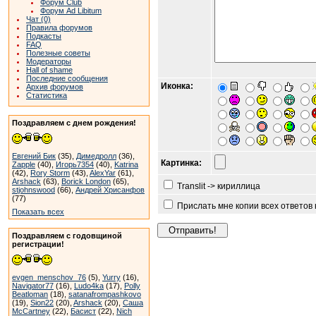
Форум Club
Форум Ad Libitum
Чат (0)
Правила форумов
Подкасты
FAQ
Полезные советы
Модераторы
Hall of shame
Последние сообщения
Иконка:
Архив форумов
Статистика
Поздравляем с днем рождения!
Евгений Бик
(35),
Димедролл
(36),
Картинка:
Zapple
(40),
Игорь7354
(40),
Katrina
(42),
Rory Storm
(43),
AlexYar
(61),
Arshack
(63),
Borick London
(65),
Translit -> кириллица
stjohnswood
(66),
Андрей Хрисанфов
(77)
Прислать мне копии всех ответов
Показать всех
Поздравляем с годовщиной
регистрации!
evgen_menschov_76
(5),
Yurry
(16),
Navigator77
(16),
Ludo4ka
(17),
Polly
Beatloman
(18),
satanafrompashkovo
(19),
Sion22
(20),
Arshack
(20),
Саша
McCartney
(22),
Басист
(22),
Nich