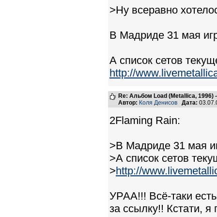
>Ну всеравно хотело
В Мадриде 31 мая игр
А список сетов текущ
http://www.livemetalli
Re: Альбом Load (Metallica, 1996)
Автор:
Коля Денисов
Дата:
03.07.
2Flaming Rain:
>В Мадриде 31 мая иг
>А список сетов теку
>
http://www.livemetall
УРАА!!! Всё-таки ест
за ссылку!! Кстати, я