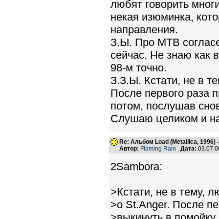
любят говорить многи
некая изюминка, кото
направления.
З.Ы. Про МТВ соглас
сейчас. Не знаю как 
98-м точно.
З.З.Ы. Кстати, не в 
После первого раза п
потом, послушав снов
Слушаю целиком и на
Re: Альбом Load (Metallica, 1996)
Автор:
Flaming Rain
Дата:
03.07.0
2Sambora:
>Кстати, не в тему, 
>о St.Anger. После п
>выкинуть в помойку,