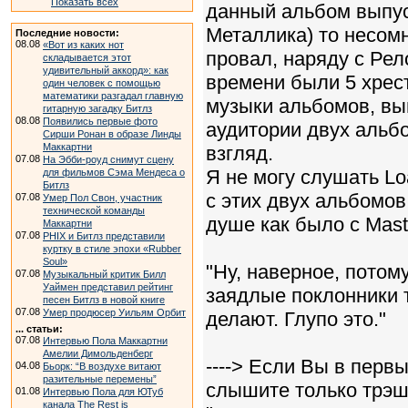
Показать всех
данный альбом выпуст
Металлика) то несом
Последние новости:
08.08
«Вот из каких нот
провал, наряду с Рел
складывается этот
удивительный аккорд»: как
времени были 5 хрес
один человек с помощью
математики разгадал главную
музыки альбомов, вы
гитарную загадку Битлз
08.08
Появились первые фото
аудитории двух альбо
Сирши Ронан в образе Линды
Маккартни
взгляд.
07.08
На Эбби-роуд снимут сцену
Я не могу слушать Lo
для фильмов Сэма Мендеса о
Битлз
с этих двух альбомов
07.08
Умер Пол Свон, участник
технической команды
душе как было с Master 
Маккартни
07.08
PHIX и Битлз представили
куртку в стиле эпохи «Rubber
Soul»
"Ну, наверное, потому
07.08
Музыкальный критик Билл
Уаймен представил рейтинг
заядлые поклонники 
песен Битлз в новой книге
07.08
Умер продюсер Уильям Орбит
делают. Глупо это."
... статьи:
07.08
Интервью Пола Маккартни
Амелии Димольденберг
----> Если Вы в пер
04.08
Бьорк: “В воздухе витают
разительные перемены”
слышите только трэш,
01.08
Интервью Пола для ЮТуб
канала The Rest is