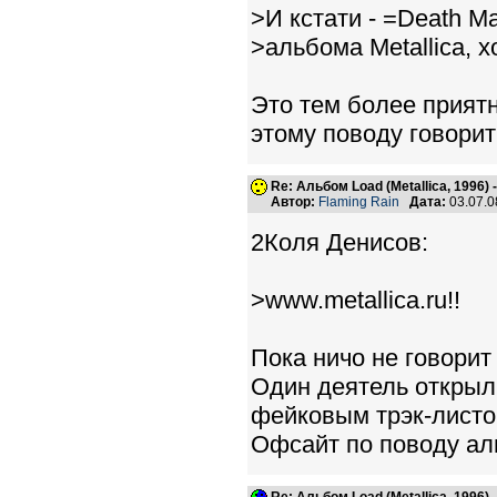
>И кстати - =Death Ma
>альбома Metallica, х
Это тем более приятн
этому поводу говорит
Re: Альбом Load (Metallica, 1996)
Автор:
Flaming Rain
Дата:
03.07.0
2Коля Денисов:
>www.metallica.ru!!
Пока ничо не говорит 
Один деятель открыл 
фейковым трэк-листо
Офсайт по поводу ал