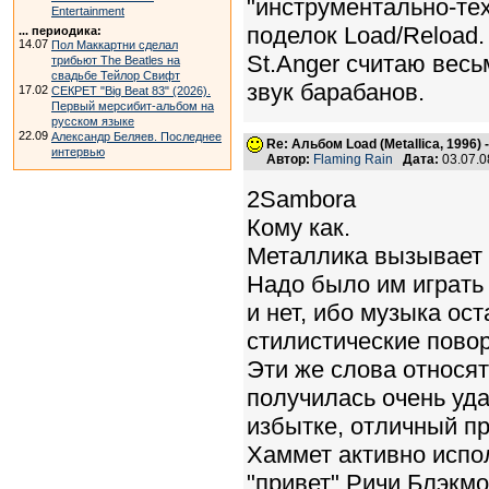
"инструментально-тех
Entertainment
поделок Load/Reload
... периодика:
14.07
Пол Маккартни сделал
St.Anger считаю вес
трибьют The Beatles на
свадьбе Тейлор Свифт
звук барабанов.
17.02
СЕКРЕТ "Big Beat 83" (2026).
Первый мерсибит-альбом на
русском языке
22.09
Александр Беляев. Последнее
Re: Альбом Load (Metallica, 1996)
интервью
Автор:
Flaming Rain
Дата:
03.07.0
2Sambora
Кому как.
Металлика вызывает 
Надо было им играть 
и нет, ибо музыка ос
стилистические пово
Эти же слова относят
получилась очень уда
избытке, отличный п
Хаммет активно испол
"привет" Ричи Блэкмо