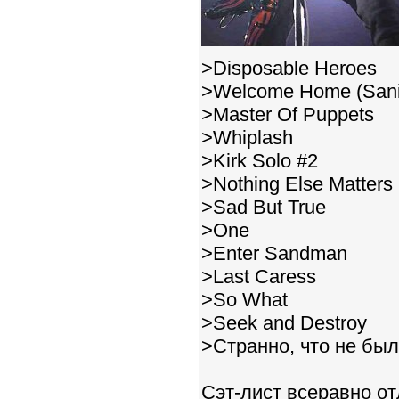
>Disposable Heroes
>Welcome Home (Sani
>Master Of Puppets
>Whiplash
>Kirk Solo #2
>Nothing Else Matters
>Sad But True
>One
>Enter Sandman
>Last Caress
>So What
>Seek and Destroy
>Странно, что не был
Cэт-лист всеравно отл