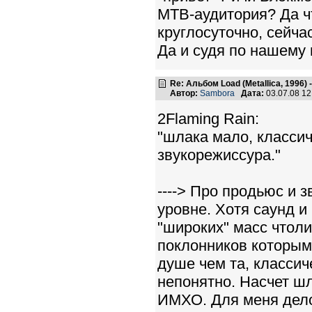
МТВ-аудитория? Да чт
круглосуточно, сейча
Да и судя по нашему 
Re: Альбом Load (Metallica, 1996)
Автор:
Sambora
Дата:
03.07.08 1
2Flaming Rain:
"шлака мало, класси
звукорежиссура."
----> Про продьюс и 
уровне. Хотя саунд 
"широких" масс чтол
поклонников которым
душе чем та, классич
непонятно. Насчет шл
ИМХО. Для меня дело 