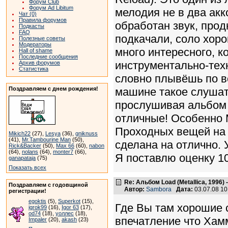
Форум Club
Форум Ad Libitum
мелодия не в два акко
Чат (0)
Правила форумов
обработан звук, про
Подкасты
FAQ
подкачали, соло хор
Полезные советы
Модераторы
много интересного, 
Hall of shame
Последние сообщения
инструментально-тех
Архив форумов
Статистика
словно плывёшь по во
Поздравляем с днем рождения!
машине такое слушать
прослушивая альбом 
отличные! Особенно M
Проходных вещей на 
Mikich22
(27),
Lesya
(36),
gniknuss
(41),
Mr.Tambourine Man
(50),
сделана на отлично. 
Rick&Backer
(50),
Max 66
(60),
nabon
(64),
nolans
(64),
monter7
(66),
Я поставлю оценку 10
ganapataja
(75)
Показать всех
Re: Альбом Load (Metallica, 1996)
Поздравляем с годовщиной
Автор:
Sambora
Дата:
03.07.08 1
регистрации!
egoktis
(5),
Superkot
(15),
Где Вы там хорошие 
igrok99
(16),
Igor 63
(17),
od74
(18),
уоллес
(18),
впечатление что Хамм
Impaler
(20),
akash
(23)