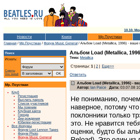
10.10. Мо
Новости
Книги
Мр.Поустман
Главная
/
Мр.Поустман
/
Форум Music General
/ Альбом Load (Metallica, 1996) - ваше
Альбом Load (Metallica, 199
Поиск
Тема:
Metallica
Искать:
Страницы:
1
|
2
|
Еще>>
Советы
Vox populi
Ответить
Альбом Load (Metallica, 1996) - в
Мр. Поустман
Автор:
Ian Paice
Дата:
03.07.08 10
Клуб
Регистрация
Не пониманию, почем
Выслать пароль
Список участников
наверное, потому что
Мы помним
Клубная карта
поклонники только тр
Города
Дни рождения
это. Не нравится теб
Юбилеи регистрации
Все форумы
оценки, будто бы аль
Форум Lost Lennon Tapes
Форум Photo
Форум Music General
Reload). Это один из