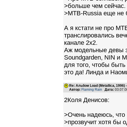
>больше чем сейчас. 
>МТВ-Russia еще не б
А я кстати не про МТ
транслировались веч
канале 2х2.
Аж модельные девы з
Soundgarden, NIN и Me
для того, чтобы быть 
это да! Линда и Наоми
Re: Альбом Load (Metallica, 1996)
Автор:
Flaming Rain
Дата:
03.07.0
2Коля Денисов:
>Очень надеюсь, что
>прозвучит хотя бы о