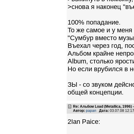
>снова я наконец "въе
100% попадание.
То же самое и у меня :
"Сумбур вместо музык
Въехал через год, по
Альбом крайне непро
Album, столько ярост
Но если врубился в н
ЗЫ - со звуком дейсн
общей концепции.
Re: Альбом Load (Metallica, 1996)
Автор:
papan
Дата:
03.07.08 12:
2Ian Paice: