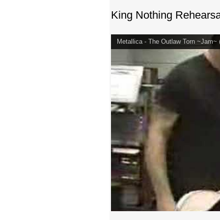
King Nothing Rehearsa
Metallica - The Outlaw Torn ~Jam~ 