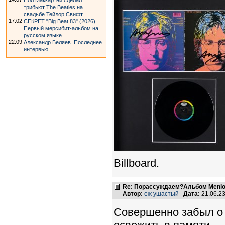
Пол Маккартни сделал
трибьют The Beatles на
свадьбе Тейлор Свифт
17.02
СЕКРЕТ "Big Beat 83" (2026).
Первый мерсибит-альбом на
русском языке
22.09
Александр Беляев. Последнее
интервью
Billboard.
Re: Порассуждаем?Альбом Menlo
Автор:
еж ушастый
Дата:
21.06.2
Совершенно забыл о 