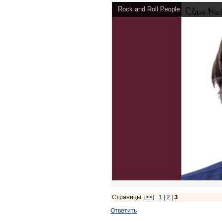
Rock and Roll People
Страницы: [
<<
]
1
|
2
|
3
Ответить