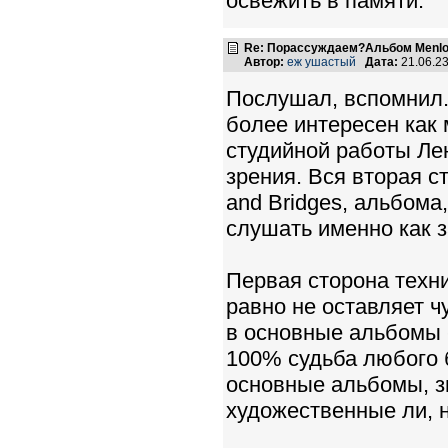
освежить в памяти.
Re: Порассуждаем?Альбом Menlo
Автор:
еж ушастый
Дата:
21.06.2
Послушал, вспомнил. 
более интересен как
студийной работы Ле
зрения. Вся вторая с
and Bridges, альбома
слушать именно как 
Первая сторона техн
равно не оставляет ч
в основные альбомы - 
100% судьба любого 
основные альбомы, зн
художественные ли, н