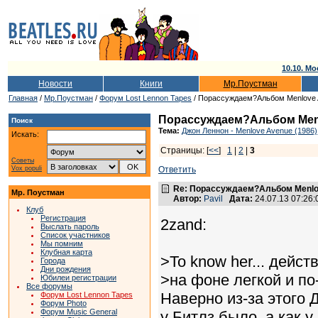
10.10. Мо
Новости
Книги
Мр.Поустман
Главная
/
Мр.Поустман
/
Форум Lost Lennon Tapes
/ Порассуждаем?Альбом Menlove
Порассуждаем?Альбом Men
Поиск
Тема:
Джон Леннон - Menlove Avenue (1986)
Искать:
Страницы: [
<<
]
1
|
2
|
3
Советы
Vox populi
Ответить
Re: Порассуждаем?Альбом Menlo
Мр. Поустман
Автор:
Pavil
Дата:
24.07.13 07:26
Клуб
Регистрация
2zand:
Выслать пароль
Список участников
Мы помним
Клубная карта
>To know her... дейс
Города
Дни рождения
>на фоне легкой и п
Юбилеи регистрации
Все форумы
Наверно из-за этого 
Форум Lost Lennon Tapes
Форум Photo
Форум Music General
у Битлз было, а как 