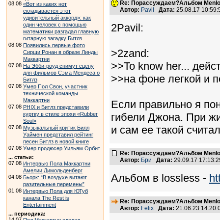
Re: Порассуждаем?Альбом Menlo
08.08
«Вот из каких нот
Автор:
Pavil
Дата:
25.08.17 10:59
складывается этот
удивительный аккорд»: как
один человек с помощью
2Pavil:
математики разгадал главную
гитарную загадку Битлз
08.08
Появились первые фото
>2zand:
Сирши Ронан в образе Линды
Маккартни
>>To know her... дей
07.08
На Эбби-роуд снимут сцену
для фильмов Сэма Мендеса о
>>на фоне легкой и 
Битлз
07.08
Умер Пол Свон, участник
технической команды
Маккартни
Если правильно я пон
07.08
PHIX и Битлз представили
куртку в стиле эпохи «Rubber
гибели Джона. При жи
Soul»
и сам ее такой счита
07.08
Музыкальный критик Билл
Уаймен представил рейтинг
песен Битлз в новой книге
07.08
Умер продюсер Уильям Орбит
Re: Порассуждаем?Альбом Menlo
... статьи:
Автор:
Бри
Дата:
29.09.17 17:13
07.08
Интервью Пола Маккартни
Амелии Димольденберг
Альбом в lossless -
ht
04.08
Бьорк: “В воздухе витают
разительные перемены”
01.08
Интервью Пола для ЮТуб
канала The Rest is
Re: Порассуждаем?Альбом Menlo
Entertainment
Автор:
Felix
Дата:
21.06.23 14:20
... периодика:
14.07