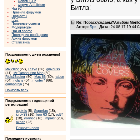
Форум Club
Форум Ad Libitum
Битлз!
Чат (0)
Правила форумов
Подкасты
FAQ
Re: Порассуждаем?Альбом Menlo
Полезные советы
Автор:
Бри
Дата:
24.08.17 19:44
Модераторы
Hall of shame
Последние сообщения
Архив форумов
Статистика
Поздравляем с днем рождения!
Mikich22
(27),
Lesya
(36),
gniknuss
(41),
Mr.Tambourine Man
(50),
Rick&Backer
(50),
Max 66
(60),
nabon
(64),
nolans
(64),
monter7
(66),
ganapataja
(75)
Показать всех
Поздравляем с годовщиной
регистрации!
egoktis
(5),
Superkot
(15),
igrok99
(16),
Igor 63
(17),
od74
(18),
уоллес
(18),
Impaler
(20),
akash
(23)
Показать всех
Последние новости: