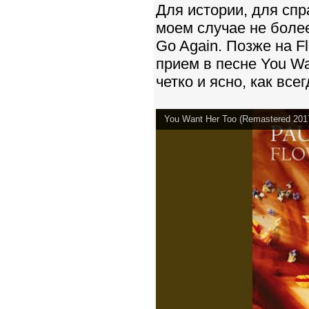
Для истории, для спр
моем случае не боле
Go Again. Позже на Fl
прием в песне You Wa
четко и ясно, как все
You Want Her Too (Remastered 201