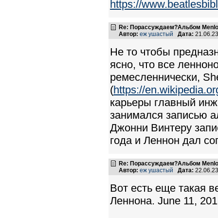
https://www.beatlesbib
Re: Порассуждаем?Альбом Menlo
Автор:
еж ушастый
Дата:
21.06.2
Не то чтобы предназн
ясно, что все ленноно
ремесленнически, She
(
https://en.wikipedia.o
карьеры главный инж
занимался записью а
Джонни Винтеру запис
года и Леннон дал со
Re: Порассуждаем?Альбом Menlo
Автор:
еж ушастый
Дата:
22.06.2
Вот есть еще такая в
Леннона. June 11, 20