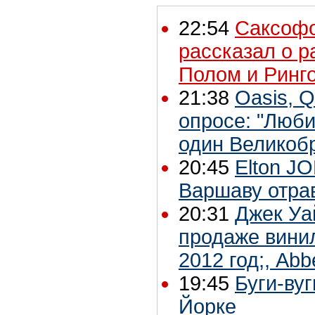
22:54
Саксофо
рассказал о р
Полом и Ринг
21:38
Oasis, Q
опросе: "Люб
один Великоб
20:45
Elton J
Варшаву отра
20:31
Джек Уа
продаже вини
2012 год;, Ab
19:45
Буги-вуг
Йорке