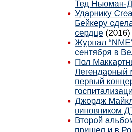
Тед Ньюман-
Ударнику Cre
Бейкеру сдел
сердце
(2016)
Журнал “NME”
сентября в В
Пол Маккартни
Легендарный 
первый конце
госпитализаци
Джордж Майкл
виновником Д
Второй альбо
пришел и в Р