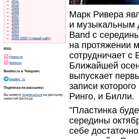
2011
2010
2009
Марк Ривера яв
2008
2007
2006
и музыкальным д
2005
2004
2003
Band с середины 
2002
2000-2002 (старый сайт)
на протяжении м
RSS:
сотрудничает с 
Новости
Ближайшей осе
Анонсы
Beatles.ru в Telegram:
выпускает перв
beatles_ru
записи которого
Подписка на рассылку:
Ринго, и Билли.
Вы можете
подписаться
на рассылку
новостей Битлз.ру
"Пластинка буде
середины октябр
себе достаточно