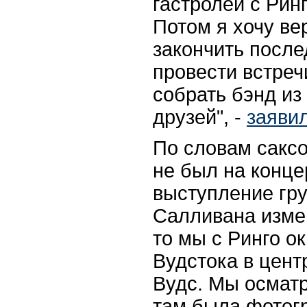
гастролей с Рин
Потом я хочу ве
закончить после
провести встреч
собрать бэнд из
друзей", -
заяви
По словам саксо
не был на конце
выступление гр
Салливана измен
то мы с Ринго о
Вудстока в цент
Вудс. Мы осматр
там была фотог