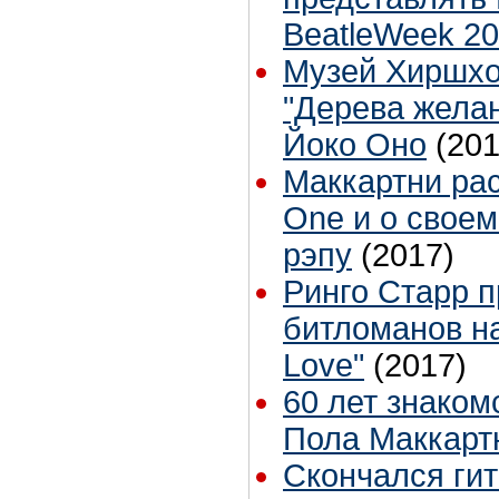
BeatleWeek 2
Музей Хиршхо
"Дерева жела
Йоко Оно
(201
Маккартни рас
One и о своем
рэпу
(2017)
Ринго Старр п
битломанов н
Love"
(2017)
60 лет знаком
Пола Маккарт
Скончался ги