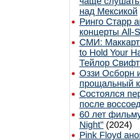
чаще слушать
над Мексикой
Ринго Старр 
концерты All-S
СМИ: Маккарт
to Hold Your 
Тейлор Свифт
Оззи Осборн и
прощальный к
Состоялся пе
после воссое
60 лет фильму
Night"
(2024)
Pink Floyd ан