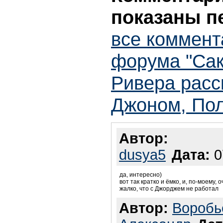
показаны п
все коммент
форума "Са
Ривера расс
Джоном, Пол
Автор:
dusya5
Дата:
0
да, интересно)
вот так кратко и ёмко, и, по-моему,
жалко, что с Джорджем не работал
Автор:
Воробь