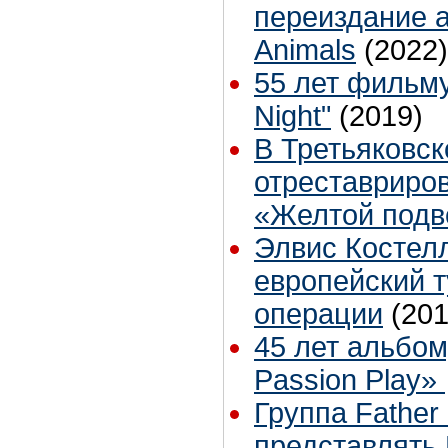
переиздание 
Animals
(2022)
55 лет фильму
Night"
(2019)
В Третьяковск
отреставриро
«Желтой подв
Элвис Костел
европейский т
операции
(201
45 лет альбому
Passion Play»
Группа Father
представлять 