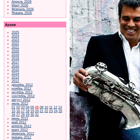
Апрель 2026
Март 2026
Февраль 2026
Январь 2026
Архив
2025
2024
2023
2022
2021
2020
2019
2018
2017
2016
2015
2014
2013
2012
декабрь 2012
ноябрь 2012
октябрь 2012
сентябрь 2012
август 2012
июль 2012
01
02
03
04
05
06
08
10
11
12
13
15
16
17
18
19
20
21
22
23
24
25
26
27
28
29
30
31
июнь 2012
май 2012
апрель 2012
март 2012
февраль 2012
январь 2012