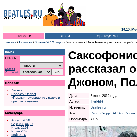
10.10. Мо
Новости
Книги
Мр.Поустман
Главная
/
Новости
/
6 июля 2012 года
/ Саксофонист Марк Ривера рассказал о работ
Саксофонис
Поиск
Искать:
рассказал о
Советы
Vox populi
Джоном, По
Новости
Анонсы
Новости Usenet
Дата:
6 июля 2012 года
«Перлы» телевидения, радио и
прессы о музыке…
Автор:
thorkhild
Источник:
Beatles.ru
Календарь
Тема:
Ринго Старр - All-Starr банды
Просмотры:
4715
Август 2026
02
03
05
06
07
Июль 2026
Июнь 2026
Май 2026