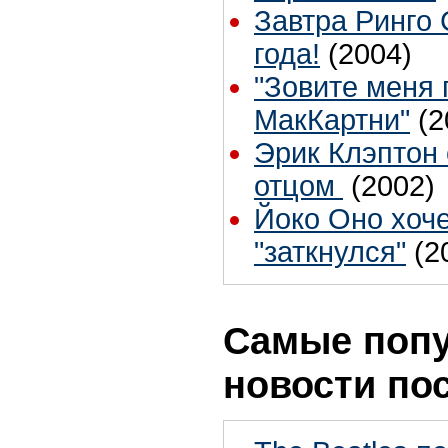
Завтра Ринго 
года!
(2004)
"Зовите меня
МакКартни"
(2
Эрик Клэптон 
отцом
(2002)
Йоко Оно хоче
"заткнулся"
(2
Самые поп
новости по