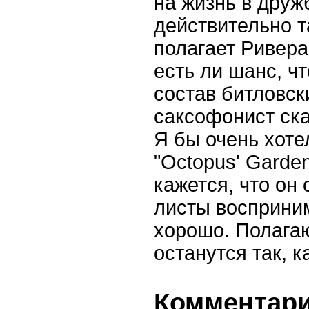
на жизнь в друж
действительно та
полагает Ривера
есть ли шанс, ч
состав битловски
саксофонист ска
Я бы очень хоте
"Octopus' Garden
кажется, что он 
листы восприни
хорошо. Полагаю
останутся так, к
Комментарии