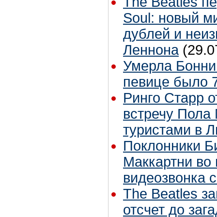
The Beatles п
Soul: новый м
дублей и неиз
Леннона
(29.0
Умерла Бонни
певице было 7
Ринго Старр о
встречу Пола 
туристами в 
Поклонники Б
Маккартни во 
видеозвонка 
The Beatles з
отсчет до заг