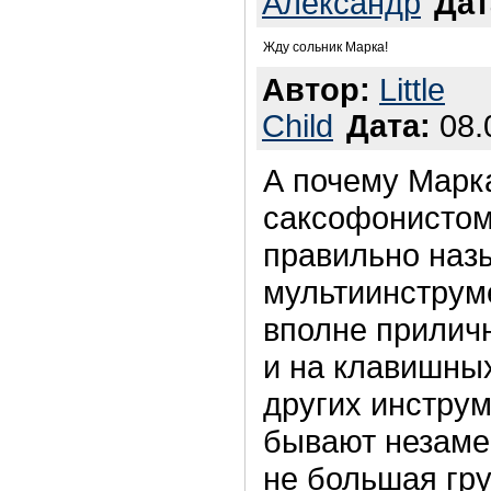
Александр
Дат
Жду сольник Марка!
Автор:
Little
Child
Дата:
08.
А почему Марк
саксофонистом
правильно назы
мультиинструм
вполне приличн
и на клавишных
других инструм
бывают незаме
не большая гру