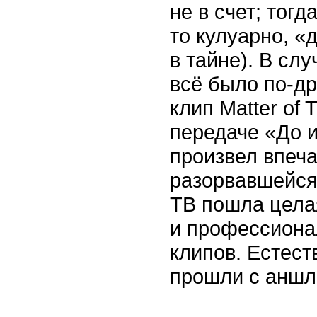
не в счет; тогд
то кулуарно, «д
в тайне). В сл
всё было по-др
клип Matter of 
передаче «До и
произвел впеч
разорвавшейся
ТВ пошла цела
и профессиона
клипов. Естест
прошли с аншла