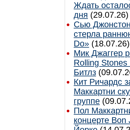
Ждать остало
дня
(29.07.26)
Сью Джонстон
стерла ранню
Do»
(18.07.26)
Мик Джаггер р
Rolling Stones
Битлз
(09.07.2
Кит Ричардс з
Маккартни ску
группе
(09.07.
Пол Маккартн
концерте Bon 
Йорке
(14.07.