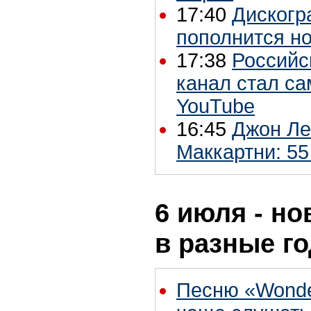
17:40
Дискогр
пополнится н
17:38
Российс
канал стал с
YouTube
16:45
Джон Ле
Маккартни: 55
6 июля - но
в разные г
Песню «Wonder