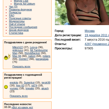
Форум Club
Форум Ad Libitum
Чат (0)
Правила форумов
Подкасты
FAQ
Полезные советы
Модераторы
Hall of shame
Последние сообщения
Архив форумов
Город:
Москва
Статистика
Дата регистрации:
19 декабря 2011 
Последний визит:
7 августа 2016 го
Поздравляем с днем рождения!
Ответы:
4287
(примерно 2
Mikich22
(27),
Lesya
(36),
Просмотры:
97905
gniknuss
(41),
Mr.Tambourine
Man
(50),
Rick&Backer
(50),
Max 66
(60),
nabon
(64),
nolans
(64),
monter7
(66),
ganapataja
(75)
Показать всех
Поздравляем с годовщиной
регистрации!
egoktis
(5),
Superkot
(15),
igrok99
(16),
Igor 63
(17),
od74
(18),
уоллес
(18),
Impaler
(20),
akash
(23)
Показать всех
Последние новости:
08.08
«Вот из каких нот