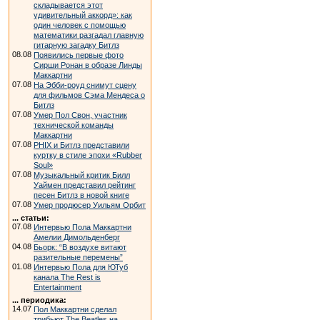
складывается этот
удивительный аккорд»: как
один человек с помощью
математики разгадал главную
гитарную загадку Битлз
08.08
Появились первые фото
Сирши Ронан в образе Линды
Маккартни
07.08
На Эбби-роуд снимут сцену
для фильмов Сэма Мендеса о
Битлз
07.08
Умер Пол Свон, участник
технической команды
Маккартни
07.08
PHIX и Битлз представили
куртку в стиле эпохи «Rubber
Soul»
07.08
Музыкальный критик Билл
Уаймен представил рейтинг
песен Битлз в новой книге
07.08
Умер продюсер Уильям Орбит
... статьи:
07.08
Интервью Пола Маккартни
Амелии Димольденберг
04.08
Бьорк: “В воздухе витают
разительные перемены”
01.08
Интервью Пола для ЮТуб
канала The Rest is
Entertainment
... периодика:
14.07
Пол Маккартни сделал
трибьют The Beatles на