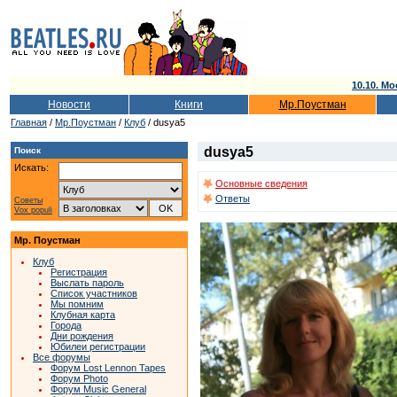
10.10. Мо
Новости
Книги
Мр.Поустман
Главная
/
Мр.Поустман
/
Клуб
/ dusya5
dusya5
Поиск
Искать:
Основные сведения
Ответы
Советы
Vox populi
Мр. Поустман
Клуб
Регистрация
Выслать пароль
Список участников
Мы помним
Клубная карта
Города
Дни рождения
Юбилеи регистрации
Все форумы
Форум Lost Lennon Tapes
Форум Photo
Форум Music General