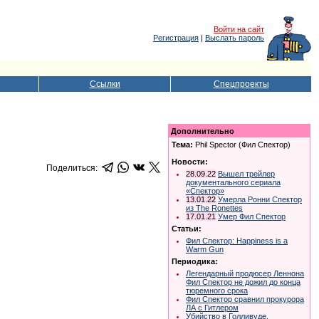
Войти на сайт
Регистрация
|
Выслать пароль
Ссылки
Спецпроекты
Дополнительно
Тема:
Phil Spector (Фил Спектор)
Новости:
Поделиться:
28.09.22
Вышел трейлер
документального сериала
«Спектор»
13.01.22
Умерла Ронни Спектор
из The Ronettes
17.01.21
Умер Фил Спектор
Статьи:
Фил Спектор: Happiness is a
Warm Gun
Периодика:
Легендарный продюсер Леннона
Фил Спектор не дожил до конца
тюремного срока
Фил Спектор сравнил прокурора
ЛА с Гитлером
Убийство в Голливуде.