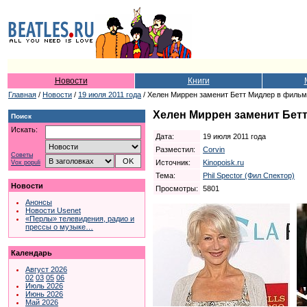
Новости
Книги
Главная
/
Новости
/
19 июля 2011 года
/ Хелен Миррен заменит Бетт Мидлер в фильм
Хелен Миррен заменит Бет
Поиск
Искать:
Дата:
19 июля 2011 года
Разместил:
Corvin
Советы
Источник:
Kinopoisk.ru
Vox populi
Тема:
Phil Spector (Фил Спектор)
Новости
Просмотры:
5801
Анонсы
Новости Usenet
«Перлы» телевидения, радио и
прессы о музыке…
Календарь
Август 2026
02
03
05
06
Июль 2026
Июнь 2026
Май 2026