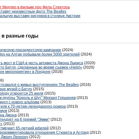
т Мидлер в фильме про Фила Спектора
ставят неизвестные фото The Beatles
альную выставку рисунков в столице Австрии
я в разные годы
рическую президентскую кампанию
(2024)
tles на Алтае побывали более 5000 зрителей
(2024)
ь мост в США в честь активиста Джона Льюиса
(2020)
о Битлз, сделанные во время съемок «Help!»
(2020)
ное мероприятие» в Лондоне
(2018)
6)
тозвался о живых выступлениях The Beatles
(2016)
ане музей о Битлз
(2015)
ology откроется 25 июля
(2015)
к-группы "Король и Шут" Михаил Горшенев
(2013)
ингл с нового альбома
(2013)
или к 70-летию легендарного рокера
(2013)
амуж
(2013)
она Джона
(2013)
ендует на 6 премий "Эмми"
(2012)
!»
(2012)
отмечает 65-летний юбилей
(2012)
" прокомментировала отношения Стюарта и Астрид
(2012)
ю Джону Леннону
(2012)