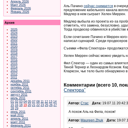
Апрель 2026
Март 2026
Аль Пачино
сейчас снимается
в очеред
Февраль 2026
предложение кабельного канала вопло
Январь 2026
Мидлер в нем сыграет Хелен Миррен.
Мидлер выбыла из проекта из-за проб
Архив
отметить, что замена, безусловно, уд
Тогда продюсер обвинялся в убийстве
2025
2024
2023
Если сочетание Пачино и Миррен кого-
2022
написал сценарий. Среди продюсеров 
2021
2020
Съемки «Фила Спектора» продолжатся
2019
2018
Хелен Миррен сейчас можно увидеть н
2017
2016
Фил Спектор — один из самых влиятель
2015
Тиной Тернер и Леонардом Коэном. Ка
2014
2013
Кларксон, чье тело было обнаружено в
2012
2011
декабрь 2011
Комментарии (всего 10, по
ноябрь 2011
октябрь 2011
Спектора"
сентябрь 2011
август 2011
июль 2011
01
02
03
04
05
07
08
11
12
13
14
Автор:
Стас
Дата:
19.07.11 20:42:
15
16
18
19
20
21
22
23
25
26
27
28
29
А похож Аль на Фила, похож!
июнь 2011
май 2011
апрель 2011
Автор:
Maureen Zhuk
Дата:
19.07.1
март 2011
февраль 2011