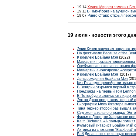
19:14
Хелен Миррен заменит Бет
19:11
В Нью-Йорке на аукцион вы
19:07
Ринго Старр открыл персон
19 июля - новости этого дн
Элис Купер запустил новую сати
На фестивале Because of the Bea
К юбилею Брайана Мэя
(2022)
Маккартни призвал переименоват
Опубликованы «неизвестные» фот
Маккартни анонсировал «секрет
К юбилею Брайана Мэя
(2017)
День рождения Брайана Мэя
(201
Кит Ричардс пренебрежительно о
В Венгрии открылся первый в стр
Предзаказ на первый том Lennon
В Петербурге скончался лидер ро
Элтон Джон представил первый с
Биографию Мика Джаггера выпуст
Тина Тернер второй раз вышла з
Суд окончательно оправдал Элт
Фильм о Джордже Харрисоне прет
Keith Richards: «А пальцы помнят
Культовый гитарист Брайан Мэй 
Актриса из спектакля "Backbeat
Боб Дилан посвятил новую песн