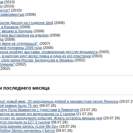
ом
(2010)
ну
(2010)
ается?
(2010)
й зависимостью
(2008)
Билли Джоэлу на стадионе Шей
(2008)
 в Израиле
(2008)
т мюзикл в Лондоне
(2008)
тара выставлена на аукцион
(2008)
да
(2008)
т меня не откупишься"
(2007)
вой половины 2006 года
(2006)
нона пройдет выставка, посвященная детству музыканта
(2005)
 в нагрузку идут волос певца и одна из его пластинок
(2003)
 сбор хиппи России, Белоруссии и Украины
(2002)
оллекции"
(2002)
(2002)
 последнего месяца
oul: новый микс, 20 неизданных дублей и неизвестная песня Леннона
(29.07.2
ой певице было 75 лет
(09.07.26)
речу Пола Маккартни с туристами в Ливерпуле
(23.07.26)
артни во время его видеозвонка со Старром
(21.07.26)
отсчет до загадочного события. Ждать осталось меньше дня
(29.07.26)
тлз продали за £27,3 тысячи
(08.07.26)
терла раннюю запись «Love Me Do»
(18.07.26)
Rolling Stones научились у Битлз
(09.07.26)