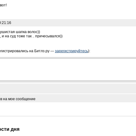
вот!
0:21:16
пушистая шапка волос))
 и на суд тоже так .. причесывался))
егистрировались на Битлз.ру —
зарегистрируйтесь
):
ов на мое сообщение
ости дня