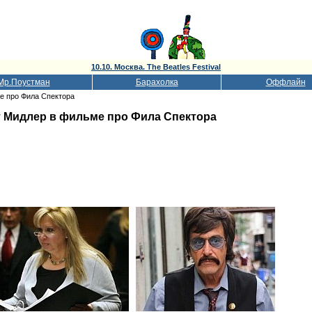
10.10. Москва. The Beatles Festival
Мр.Поустман
Барахолка
Оффлайн
е про Фила Спектора
т Мидлер в фильме про Фила Спектора