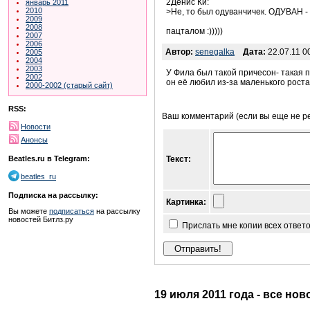
2Денис Ки:
январь 2011
2010
>Не, то был одуванчичек. ОДУВАН - 
2009
2008
пацталом :)))))
2007
2006
Автор:
senegalka
Дата:
22.07.11 0
2005
2004
2003
У Фила был такой причесон- такая 
2002
он её любил из-за маленького роста,
2000-2002 (старый сайт)
RSS:
Ваш комментарий (если вы еще не р
Новости
Анонсы
Beatles.ru в Telegram:
Текст:
beatles_ru
Подписка на рассылку:
Картинка:
Вы можете
подписаться
на рассылку
новостей Битлз.ру
Прислать мне копии всех ответ
19 июля 2011 года - все нов