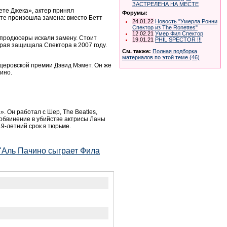
ЗАСТРЕЛЕНА НА МЕСТЕ
ете Джека», актер принял
Форумы:
кте произошла замена: вместо Бетт
24.01.22
Новость "Умерла Ронни
Спектор из The Ronettes"
12.02.21
Умер Фил Спектор
 продюсеры искали замену. Стоит
19.01.21
PHIL SPECTOR !!!
орая защищала Спектора в 2007 году.
См. также:
Полная подборка
материалов по этой теме (46)
тцеровской премии Дэвид Мэмет. Он же
ино.
. Он работал с Шер, The Beatles,
 обвинение в убийстве актрисы Ланы
9-летний срок в тюрьме.
"Аль Пачино сыграет Фила