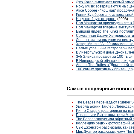
Джо Кокер выпускает новый альб
Roxy Music возвращаются на сце
Alice Cooper - "Кошмар" продолж
Ронни Вуд борется с алкогольно
На достойную старость
(2008)
Пол Маккартни присоединился к 
Пол Маккартни впервые выступит
Бывший лидер The Kinks постави
Сожженная Джими Хендриксом ги
Леннон стал мальчиком из ниотку
Хезер Миллс: "За 20 миллионов о
Самые успешные гастролеры пер
В ливерпульском доме Джона Лен
Зуб Элвиса продают за 100 тысяч,
В Новгородской области проходит
Анонс: The Rutles в "Домашней к
100 самых противных британцев
Самые популярные новости
The Beatles переиздают Rubber S
Умерла Бонни Тайлер. Легендарн
Ринго Старр отреагировал на вст
Поклонники Битлз заметили Макк
The Beatles запустили обратный 
Коллекцию редких фотографий Би
Сью Джонстон рассказала, как с
Мик Джаггер рассказал, чему The 