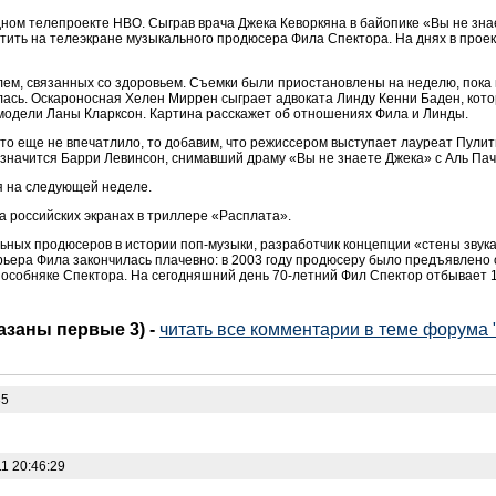
ном телепроекте HBO. Сыграв врача Джека Кеворкяна в байопике «Вы не зна
тить на телеэкране музыкального продюсера Фила Спектора. На днях в прое
лем, связанных со здоровьем. Съемки были приостановлены на неделю, пока
алась. Оскароносная Хелен Миррен сыграет адвоката Линду Кенни Баден, кот
 модели Ланы Кларксон. Картина расскажет об отношениях Фила и Линды.
то еще не впечатлило, то добавим, что режиссером выступает лауреат Пули
значится Барри Левинсон, снимавший драму «Вы не знаете Джека» с Аль Пач
 на следующей неделе.
а российских экранах в триллере «Расплата».
ных продюсеров в истории поп-музыки, разработчик концепции «стены звука»
рьера Фила закончилась плачевно: в 2003 году продюсеру было предъявлено
 особняке Спектора. На сегодняшний день 70-летний Фил Спектор отбывает 1
казаны первые 3)
-
читать все комментарии в теме форума 
35
1 20:46:29