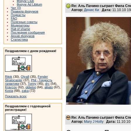
Форум Club
Форум Ad Libitum
Re: Аль Пачино сыграет Фила Сп
Чат (0)
Автор:
Денис Ки
Дата:
11.10.10 1
Правила форумов
Подкасты
FAQ
Полезные советы
Модераторы
Hall of shame
Последние сообщения
Архив форумов
Статистика
Поздравляем с днем рождения!
Ritok
(30),
Olya8
(35),
Fender
Stratocaster
(37),
Phil - Гордость
галактики
(37),
Tonny
(45),
drc
(54),
Kravcov
(62),
oldwise
(64),
alpato
(67),
Kosta
(68),
zaka
(72)
Показать всех
Поздравляем с годовщиной
регистрации!
Re: Аль Пачино сыграет Фила Сп
Автор:
Mary J Holly
Дата:
11.10.10