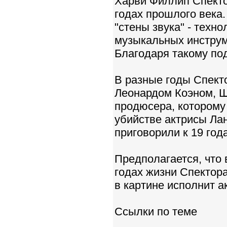
Харви Филлип Спекто
годах прошлого века.
"стены звука" - техн
музыкальных инструме
Благодаря такому под
В разные годы Спекто
Леонардом Коэном, Ш
продюсера, которому 
убийстве актрисы Ла
приговорили к 19 го
Предполагается, что
годах жизни Спектор
в картине исполнит а
Ссылки по теме