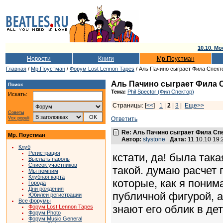
10.10. Мо
Новости
Книги
Мр.Поустман
Главная
/
Мр.Поустман
/
Форум Lost Lennon Tapes
/ Аль Пачино сыграет Фила Спект
Аль Пачино сыграет Фила 
Поиск
Тема:
Phil Spector (Фил Спектор)
Искать:
Страницы: [
<<
]
1
|
2
|
3
|
Еще>>
Советы
Vox populi
Ответить
Re: Аль Пачино сыграет Фила Сп
Мр. Поустман
Автор:
slystone
Дата:
11.10.10 19
Клуб
Регистрация
кстати, да! была так
Выслать пароль
Список участников
такой. думаю расчет 
Мы помним
Клубная карта
которые, как я поним
Города
Дни рождения
публичной фигурой, 
Юбилеи регистрации
Все форумы
знают его облик в де
Форум Lost Lennon Tapes
Форум Photo
Форум Music General