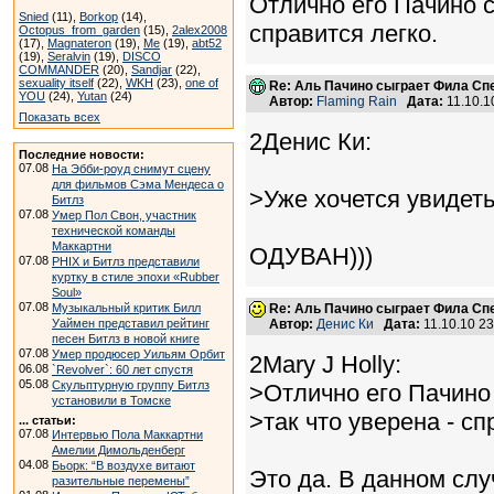
Отлично его Пачино с
Snied
(11),
Borkop
(14),
справится легко.
Octopus_from_garden
(15),
2alex2008
(17),
Magnateron
(19),
Me
(19),
abt52
(19),
Seralvin
(19),
DISCO
COMMANDER
(20),
Sandjar
(22),
sexuality itself
(22),
WKH
(23),
one of
Re: Аль Пачино сыграет Фила Сп
YOU
(24),
Yutan
(24)
Автор:
Flaming Rain
Дата:
11.10.1
Показать всех
2Денис Ки:
Последние новости:
07.08
На Эбби-роуд снимут сцену
для фильмов Сэма Мендеса о
>Уже хочется увидеть
Битлз
07.08
Умер Пол Свон, участник
технической команды
Маккартни
ОДУВАН)))
07.08
PHIX и Битлз представили
куртку в стиле эпохи «Rubber
Soul»
07.08
Музыкальный критик Билл
Re: Аль Пачино сыграет Фила Сп
Уаймен представил рейтинг
Автор:
Денис Ки
Дата:
11.10.10 2
песен Битлз в новой книге
07.08
Умер продюсер Уильям Орбит
2Mary J Holly:
06.08
`Revolver`: 60 лет спустя
05.08
Скульптурную группу Битлз
>Отлично его Пачино 
установили в Томске
>так что уверена - сп
... статьи:
07.08
Интервью Пола Маккартни
Амелии Димольденберг
04.08
Бьорк: “В воздухе витают
Это да. В данном слу
разительные перемены”