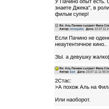
У Пачино опыт есть. 
знаете Джека", в роли
фильм супер!
Re: Аль Пачино сыграет Фила Сп
Автор:
senegalka
Дата:
22.07.11 
Если Пачино не одене
неаутентичное кино..
ЗЫ. а девушку жалко(
Re: Аль Пачино сыграет Фила Сп
Автор:
Бри
Дата:
23.07.11 11:50:
2Стас:
>А похож Аль на Фил
Или наоборот.