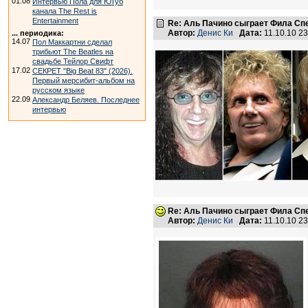
01.08
Интервью Пола для ЮТуб
канала The Rest is
Entertainment
Re: Аль Пачино сыграет Фила Сп
Автор:
Денис Ки
Дата:
11.10.10 2
... периодика:
14.07
Пол Маккартни сделал
трибьют The Beatles на
свадьбе Тейлор Свифт
17.02
СЕКРЕТ "Big Beat 83" (2026).
Первый мерсибит-альбом на
русском языке
22.09
Александр Беляев. Последнее
интервью
Re: Аль Пачино сыграет Фила Сп
Автор:
Денис Ки
Дата:
11.10.10 2