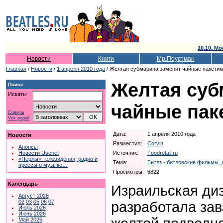
10.10. Мо
Новости
Книги
Мр.Поустман
Главная
/
Новости
/
1 апреля 2010 года
/ Желтая субмарина заменит чайные пакетик
Желтая суб
Поиск
Искать:
чайные пак
Советы
Vox populi
Дата:
1 апреля 2010 года
Новости
Разместил:
Corvin
Анонсы
Источник:
Foodretail.ru
Новости Usenet
«Перлы» телевидения, радио и
Тема:
Битлз - битловские фильмы, 
прессы о музыке…
Просмотры:
6822
Календарь
Израильская диз
Август 2026
02
03
05
06
07
разработала зав
Июль 2026
Июнь 2026
Май 2026