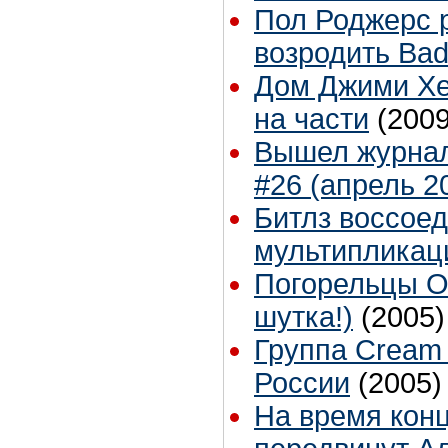
Пол Роджерс 
возродить Ba
Дом Джими Хе
на части
(2009
Вышел журнал
#26 (апрель 2
Битлз воссоед
мультипликац
Погорельцы О
шутка!)
(2005)
Группа Cream 
России
(2005)
На время кон