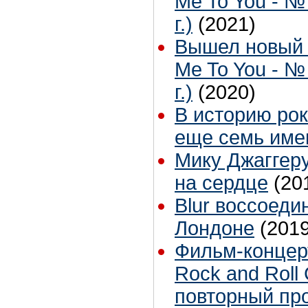
Me To You - №
г.)
(2021)
Вышел новый 
Me To You - №
г.)
(2020)
В историю рок
еще семь име
Мику Джаггер
на сердце
(20
Blur воссоеди
Лондоне
(2019
Фильм-концерт
Rock and Roll 
повторный пр