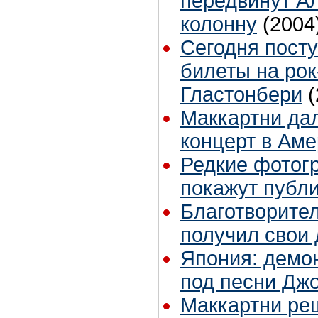
передвинут А
колонну
(2004
Сегодня пост
билеты на рок
Гластонбери
(
Маккартни да
концерт в Аме
Редкие фотог
покажут публ
Благотворите
получил свои 
Япония: демо
под песни Дж
Маккартни ре