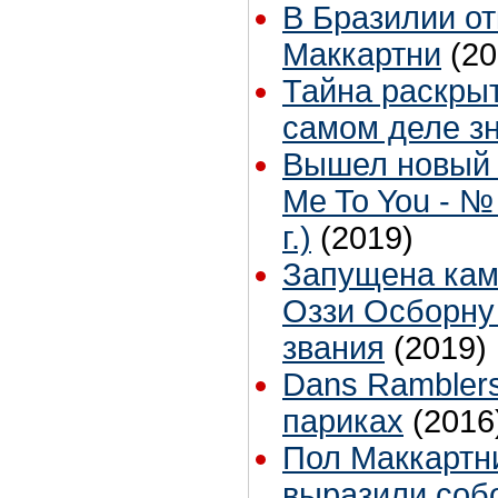
В Бразилии о
Маккартни
(20
Тайна раскрыт
самом деле з
Вышел новый 
Me To You - №
г.)
(2019)
Запущена кам
Оззи Осборну
звания
(2019)
Dans Ramblers
париках
(2016
Пол Маккартн
выразили соб