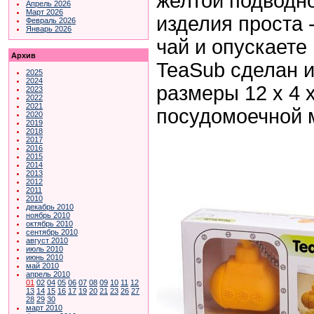
желтой подводн
Апрель 2026
Март 2026
изделия проста 
Февраль 2026
Январь 2026
чай и опускаете
Архив
TeaSub сделан и
2025
2024
размеры 12 x 4 
2023
2022
2021
посудомоечной 
2020
2019
2018
2017
2016
2015
2014
2013
2012
2011
2010
декабрь 2010
ноябрь 2010
октябрь 2010
сентябрь 2010
август 2010
июль 2010
июнь 2010
май 2010
апрель 2010
01
02
04
05
06
07
08
09
10
11
12
13
14
15
16
17
19
20
21
23
26
27
28
29
30
март 2010