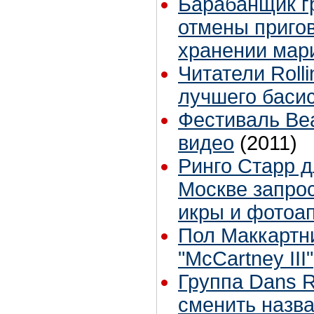
Барабанщик г
отмены пригов
хранении мар
Читатели Roll
лучшего басис
Фестиваль Beat
видео
(2011)
Ринго Старр д
Москве запро
икры и фотоап
Пол Маккартн
"McCartney III"
Группа Dans 
сменить назв