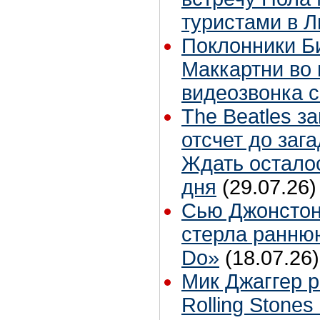
туристами в 
Поклонники Б
Маккартни во 
видеозвонка 
The Beatles з
отсчет до заг
Ждать остало
дня
(29.07.26)
Сью Джонстон
стерла ранню
Do»
(18.07.26)
Мик Джаггер р
Rolling Stones