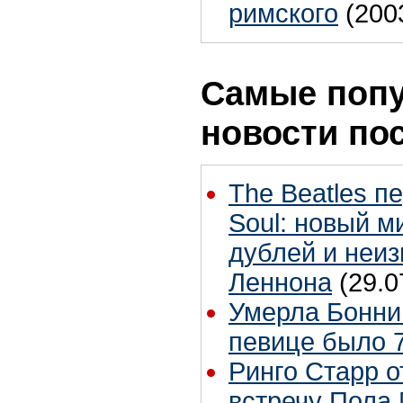
римского
(200
Самые поп
новости по
The Beatles п
Soul: новый м
дублей и неиз
Леннона
(29.0
Умерла Бонни
певице было 7
Ринго Старр о
встречу Пола 