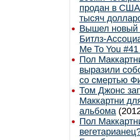
продан в США
тысяч доллар
Вышел новый 
Битлз-Ассоциа
Me To You #41
Пол Маккартн
выразили соб
со смертью Ф
Том Джонс за
Маккартни для
альбома
(201
Пол Маккартни
вегетарианец