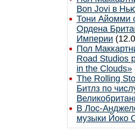
Bon Jovi в Нь
Тони Айомми 
Ордена Брита
Империи
(12.
Пол Маккартн
Road Studios 
in the Clouds»
The Rolling S
Битлз по чис
Великобритан
В Лос-Анджел
музыки Йоко 