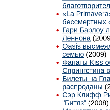
благотворите
«La Primavera
бессмертных «
Гари Барлоу 
Леннона
(2009
Oasis высмея
семью
(2009)
Фанаты Kiss 
Спрингстина в
Билеты на Гл
распроданы
(
Сэр Клифф Ри
"Битлз"
(2008)