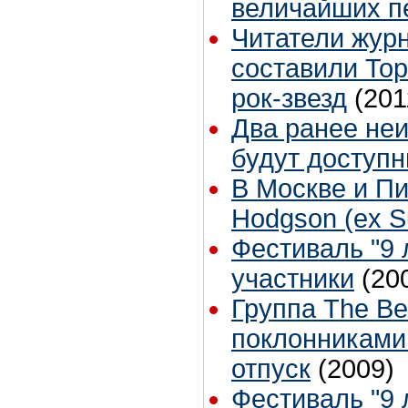
величайших п
Читатели журн
составили To
рок-звезд
(201
Два ранее неи
будут доступн
В Москве и Пи
Hodgson (ex S
Фестиваль "9 л
участники
(20
Группа The B
поклонниками
отпуск
(2009)
Фестиваль "9 л