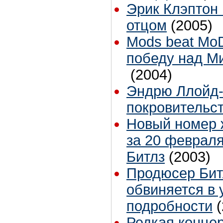
Эрик Клэптон 
отцом
(2005)
Mods beat Mo
победу над М
(2004)
Эндрю Ллойд-
покровительст
Новый номер ж
за 20 февраля
Битлз
(2003)
Продюсер Бит
обвиняется в 
подробности
Редкая концер