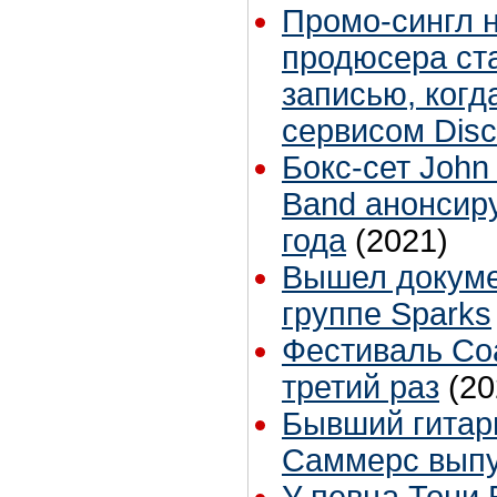
Промо-сингл 
продюсера ст
записью, когд
сервисом Dis
Бокс-сет John
Band анонсир
года
(2021)
Вышел докум
группе Sparks
Фестиваль Coa
третий раз
(20
Бывший гитари
Саммерс выпу