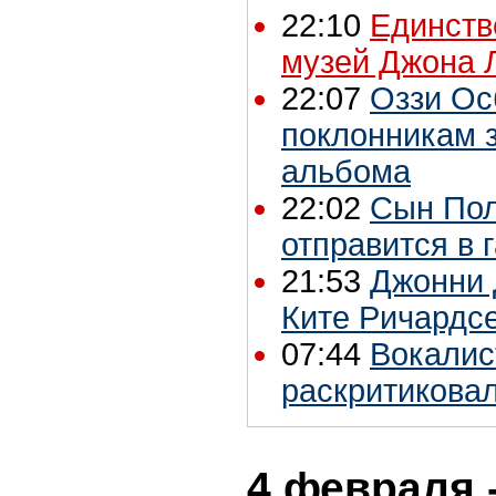
22:10
Единст
музей Джона 
22:07
Оззи Ос
поклонникам 
альбома
22:02
Сын Пол
отправится в 
21:53
Джонни 
Ките Ричардс
07:44
Вокалис
раскритикова
4 февраля 