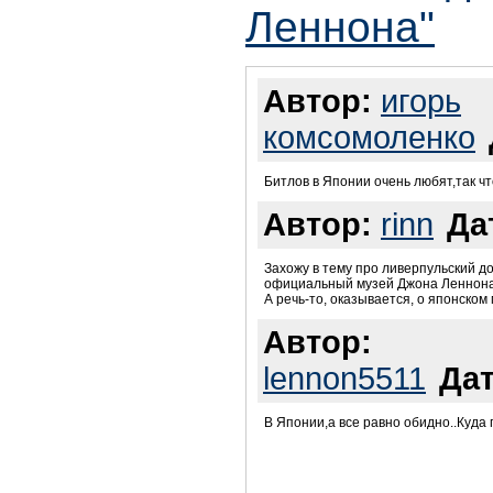
Леннона"
Автор:
игорь
комсомоленко
Битлов в Японии очень любят,так чт
Автор:
rinn
Да
Захожу в тему про ливерпульский д
официальный музей Джона Леннона з
А речь-то, оказывается, о японском м
Автор:
lennon5511
Дат
В Японии,а все равно обидно..Куда