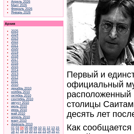
Апрель 2026
Март 2026
Февраль 2026
Январь 2026
Архив
2025
2024
2023
2022
2021
2020
2019
2018
2017
2016
2015
2014
Первый и единс
2013
2012
2011
официальный му
2010
декабрь 2010
расположенный 
ноябрь 2010
октябрь 2010
сентябрь 2010
столицы Саитаме
август 2010
июль 2010
июнь 2010
десять лет посл
май 2010
апрель 2010
март 2010
февраль 2010
Как сообщается
01
03
04
05
08
09
10
11
12
13
15
16
17
18
19
20
21
22
23
24
25
27