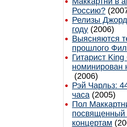
Маккартни в а
Россию?
(200
Релизы Джорд
году
(2006)
Выясняются т
прошлого Фил
Гитарист King
номинирован 
(2006)
Рэй Чарльз: 4
часа
(2005)
Пол Маккартн
посвященный 
концертам
(20