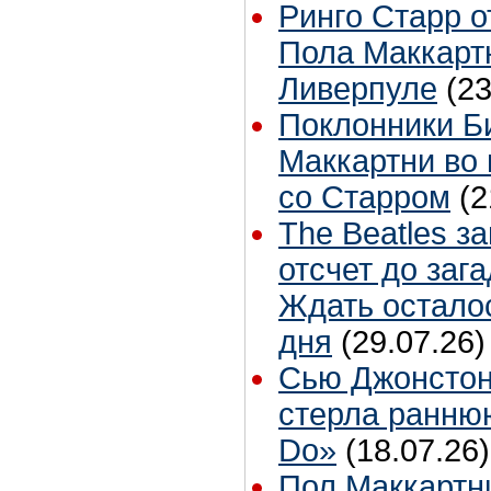
Ринго Старр о
Пола Маккартн
Ливерпуле
(23
Поклонники Б
Маккартни во 
со Старром
(2
The Beatles з
отсчет до заг
Ждать остало
дня
(29.07.26)
Сью Джонстон
стерла ранню
Do»
(18.07.26)
Пол Маккартн