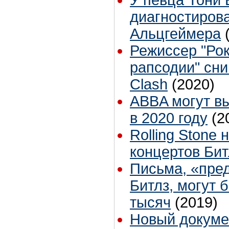
У певца Тони 
диагностиров
Альцгеймера
Режиссер "Рок
рапсодии" сни
Clash
(2020)
ABBA могут в
в 2020 году
(2
Rolling Stone
концертов Бит
Письма, «пре
Битлз, могут 
тысяч
(2019)
Новый докуме