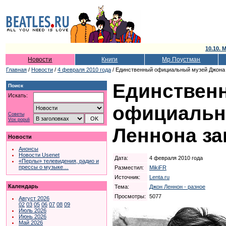
10.10. 
Новости
Книги
Мр.Поустман
Главная
/
Новости
/
4 февраля 2010 года
/ Единственный официальный музей Джона 
Единствен
Поиск
Искать:
официальн
Советы
Vox populi
Леннона за
Новости
Анонсы
Новости Usenet
Дата:
4 февраля 2010 года
«Перлы» телевидения, радио и
прессы о музыке…
Разместил:
MikiFR
Источник:
Lenta.ru
Календарь
Тема:
Джон Леннон - разное
Просмотры:
5077
Август 2026
02
03
05
06
07
08
09
Июль 2026
Июнь 2026
Май 2026