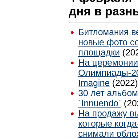
дня в разн
Битломания в
новые фото с
площадки
(20
На церемонии
Олимпиады-20
Imagine
(2022)
30 лет альбо
`Innuendo`
(20
На продажу в
которые когда
снимали облож