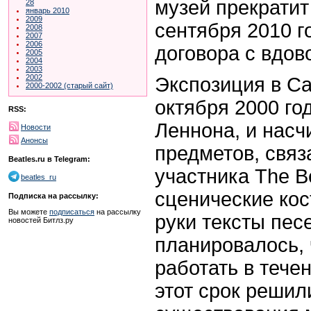
музей прекратит
28
январь 2010
2009
сентября 2010 го
2008
2007
2006
договора с вдов
2005
2004
2003
2002
Экспозиция в С
2000-2002 (старый сайт)
октября 2000 год
RSS:
Леннона, и насч
Новости
Анонсы
предметов, связ
Beatles.ru в Telegram:
участника The B
beatles_ru
сценические ко
Подписка на рассылку:
Вы можете
подписаться
на рассылку
руки тексты пес
новостей Битлз.ру
планировалось, 
работать в течен
этот срок решил