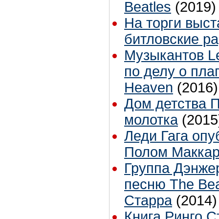
Beatles
(2019)
На торги выс
битловские р
Музыкантов Le
по делу о плаг
Heaven
(2016)
Дом детства П
молотка
(2015
Леди Гага опу
Полом Маккар
Группа Дэнже
песню The Bea
Старра
(2014)
Книга Ринго С