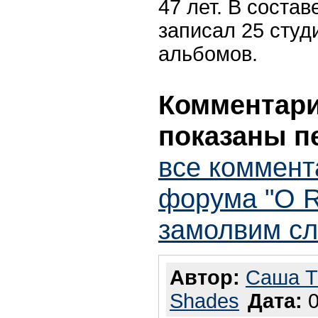
47 лет. В состав
записал 25 студ
альбомов.
Комментарии
показаны п
все коммент
форума "О Ro
замолвим сл
Автор:
Саша T
Shades
Дата:
0