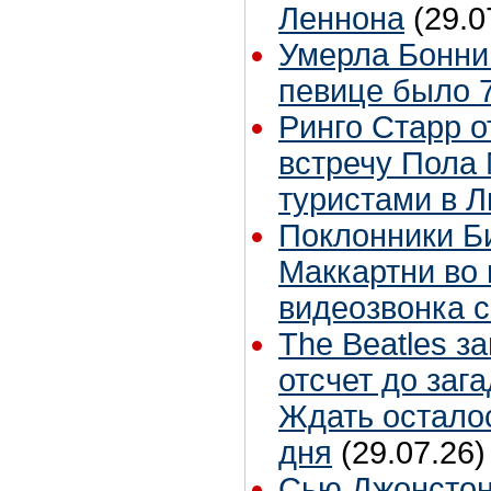
Леннона
(29.0
Умерла Бонни
певице было 7
Ринго Старр о
встречу Пола 
туристами в 
Поклонники Б
Маккартни во 
видеозвонка 
The Beatles з
отсчет до заг
Ждать остало
дня
(29.07.26)
Сью Джонстон