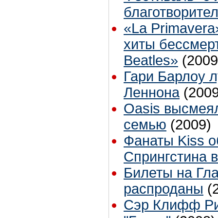
благотворите
«La Primavera
хиты бессмер
Beatles»
(2009
Гари Барлоу 
Леннона
(2009
Oasis высмея
семью
(2009)
Фанаты Kiss 
Спрингстина в
Билеты на Гл
распроданы
(
Сэр Клифф Ри