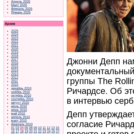
Апрель 2026
Март 2026
Февраль 2026
Январь 2026
Архив
2025
2024
2023
2022
2021
2020
2019
2018
Джонни Депп на
2017
2016
2015
документальный
2014
2013
2012
группы The Rolli
2011
2010
Ричардсе. Об э
декабрь 2010
ноябрь 2010
октябрь 2010
в интервью сербс
сентябрь 2010
август 2010
июль 2010
июнь 2010
Депп утверждает
май 2010
апрель 2010
март 2010
согласие Ричард
февраль 2010
01
03
04
05
08
09
10
11
12
13
15
проекте и готов 
16
17
18
19
20
21
22
23
24
25
27