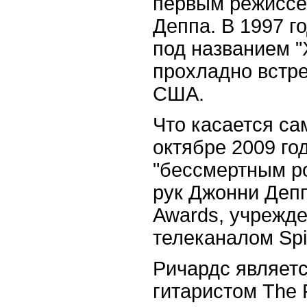
первым режиссе
Деппа. В 1997 г
под названием "
прохладно встр
США.
Что касается са
октябре 2009 го
"бессмертным ро
рук Джонни Деп
Awards, учрежд
телеканалом Spi
Ричардс являет
гитаристом The R