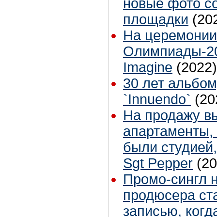
новые фото с
площадки
(20
На церемонии
Олимпиады-20
Imagine
(2022)
30 лет альбо
`Innuendo`
(20
На продажу в
апартаменты, 
были студией,
Sgt Pepper
(20
Промо-сингл 
продюсера ст
записью, когд