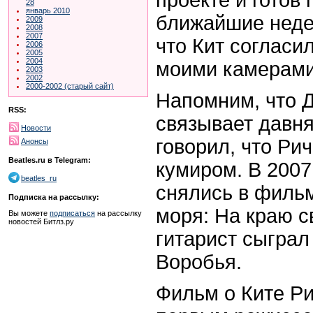
28
январь 2010
ближайшие недел
2009
2008
2007
что Кит согласи
2006
2005
2004
моими камерами"
2003
2002
2000-2002 (старый сайт)
Напомним, что 
RSS:
связывает давня
Новости
говорил, что Ри
Анонсы
Beatles.ru в Telegram:
кумиром. В 2007
beatles_ru
снялись в филь
Подписка на рассылку:
моря: На краю с
Вы можете
подписаться
на рассылку
новостей Битлз.ру
гитарист сыграл
Воробья.
Фильм о Ките Ри