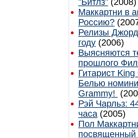
"Битлз"
(2008)
Маккартни в а
Россию?
(200
Релизы Джорд
году
(2006)
Выясняются т
прошлого Фил
Гитарист King
Белью номини
Grammy!
(200
Рэй Чарльз: 4
часа
(2005)
Пол Маккартн
посвященный 