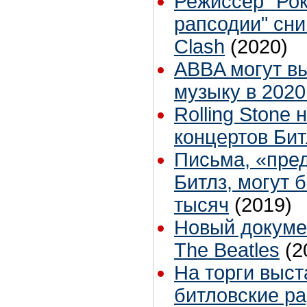
Режиссер "Рок
рапсодии" сни
Clash
(2020)
ABBA могут в
музыку в 2020
Rolling Stone
концертов Бит
Письма, «пре
Битлз, могут 
тысяч
(2019)
Новый докуме
The Beatles
(2
На торги выс
битловские р