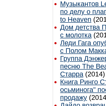
Музыкантов Le
по делу о пла
to Heaven
(20
Дом детства 
с молотка
(20
Леди Гага опу
с Полом Макка
Группа Дэнже
песню The Bea
Старра
(2014)
Книга Ринго С
осьминога" по
продажу
(2014
Дайдо возвра