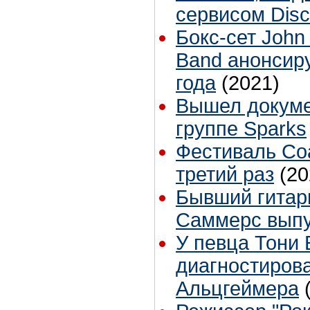
сервисом Dis
Бокс-сет John
Band анонсир
года
(2021)
Вышел докум
группе Sparks
Фестиваль Coa
третий раз
(20
Бывший гитари
Саммерс выпу
У певца Тони 
диагностиров
Альцгеймера