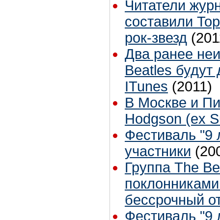
Читатели журн
составили To
рок-звезд
(201
Два ранее не
Beatles будут
ITunes
(2011)
В Москве и Пи
Hodgson (ex S
Фестиваль "9 л
участники
(20
Группа The B
поклонниками 
бессрочный о
Фестиваль "9 л