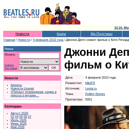
10.10. Мо
Новости
Книги
Мр.Поустман
Главная
/
Новости
/
4 февраля 2010 года
/ Джонни Депп снимет фильм о Ките Ричар
Джонни Деп
Поиск
Искать:
фильм о Ки
Советы
Vox populi
Дата:
4 февраля 2010 года
Новости
Разместил:
MikiFR
Анонсы
Источник:
Lenta.ru
Новости Usenet
«Перлы» телевидения, радио и
Тема:
Rolling Stones
прессы о музыке…
Просмотры:
5051
Календарь
Август 2026
02
03
05
06
07
Июль 2026
Июнь 2026
Май 2026