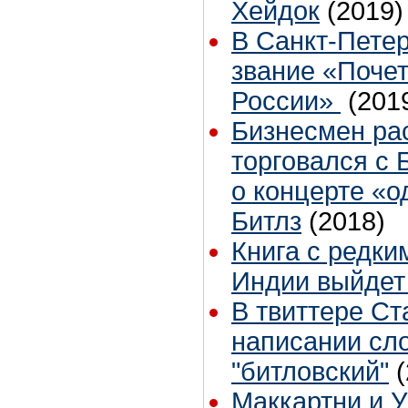
Хейдок
(2019)
В Санкт-Пете
звание «Поче
России»
(201
Бизнесмен рас
торговался с
о концерте «о
Битлз
(2018)
Книга с редки
Индии выйдет
В твиттере Ст
написании сл
"битловский"
Маккартни и 