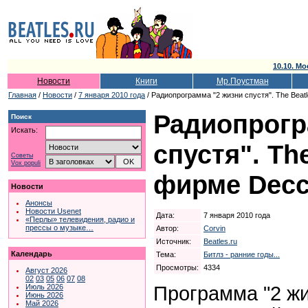
10.10. Мо
Новости
Книги
Мр.Поустман
Главная
/
Новости
/
7 января 2010 года
/ Радиопрограмма "2 жизни спустя". The Beat
Радиопрогр
Поиск
Искать:
спустя". Th
Советы
Vox populi
фирме Decc
Новости
Анонсы
Новости Usenet
Дата:
7 января 2010 года
«Перлы» телевидения, радио и
прессы о музыке…
Автор:
Corvin
Источник:
Beatles.ru
Календарь
Тема:
Битлз - ранние годы...
Просмотры:
4334
Август 2026
02
03
05
06
07
08
Программа "2 жи
Июль 2026
Июнь 2026
Май 2026