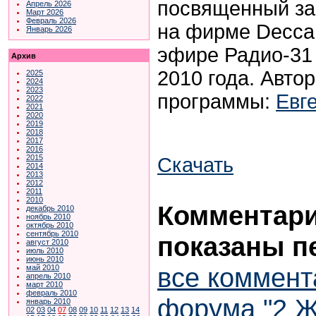
посвященный за
Апрель 2026
Март 2026
Февраль 2026
на фирме Decca
Январь 2026
эфире Радио-31 
Архив
2010 года. Авто
2025
2024
2023
программы:
Евг
2022
2021
2020
2019
2018
2017
2016
2015
Скачать
2014
2013
2012
2011
2010
Комментарии
декабрь 2010
ноябрь 2010
октябрь 2010
сентябрь 2010
показаны п
август 2010
июль 2010
июнь 2010
все коммент
май 2010
апрель 2010
март 2010
февраль 2010
форума "2 Ж
январь 2010
02
03
04
07
08
09
10
11
12
13
14