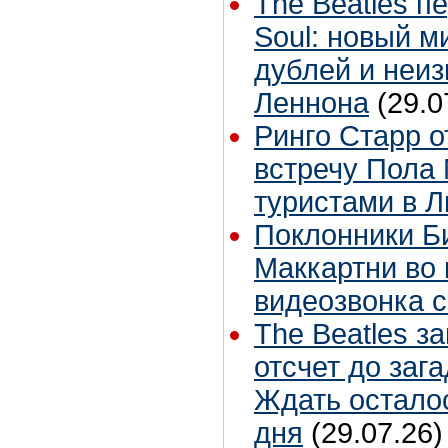
The Beatles п
Soul: новый м
дублей и неиз
Леннона
(29.0
Ринго Старр о
встречу Пола 
туристами в 
Поклонники Б
Маккартни во 
видеозвонка 
The Beatles з
отсчет до заг
Ждать остало
дня
(29.07.26)