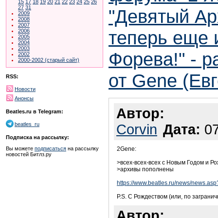
15
17
18
19
20
21
22
23
24
25
26
27
31
"Девятый Арх
2009
2008
2007
теперь еще и
2006
2005
2004
2003
Форева!" - 
2002
2000-2002 (старый сайт)
от Gene (Ев
RSS:
Новости
Анонсы
Автор:
Beatles.ru в Telegram:
beatles_ru
Corvin
Дата:
07
Подписка на рассылку:
Вы можете
подписаться
на рассылку
2Gene:
новостей Битлз.ру
>всех-всех-всех с Новым Годом и Р
>архивы пополнены
https://www.beatles.ru/news/news.a
P.S. С Рождеством (или, по заграни
Автор: