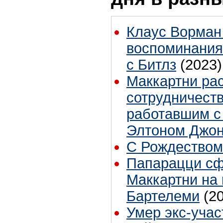
Клаус Ворман
воспоминания
с Битлз
(2023)
Маккартни рас
сотрудничест
работавшим с
Элтоном Джо
С Рождеством
Папарацци с
Маккартни на 
Бартелеми
(2
Умер экс-учас