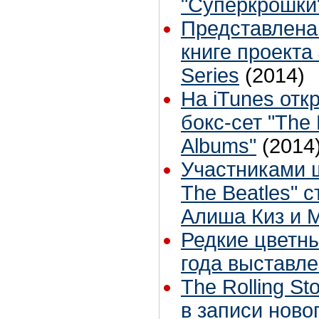
"Суперкрошки
Представлена 
книге проекта
Series
(2014)
На iTunes отк
бокс-сет "The 
Albums"
(2014
Участниками ш
The Beatles" с
Алиша Киз и 
Редкие цветн
года выставле
The Rolling S
в записи ново