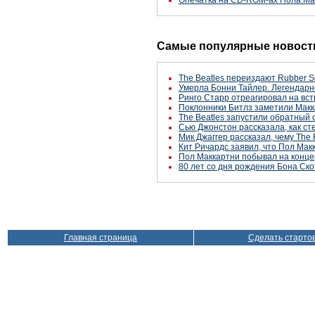
Опечатка на CD-ROM-ах Пола Ма
Самые популярные новости
The Beatles переиздают Rubber S
Умерла Бонни Тайлер. Легендарн
Ринго Старр отреагировал на вст
Поклонники Битлз заметили Макк
The Beatles запустили обратный 
Сью Джонстон рассказала, как с
Мик Джаггер рассказал, чему The 
Кит Ричардс заявил, что Пол Макк
Пол Маккартни побывал на конце
80 лет со дня рождения Бона Ско
Главная страница
Сделать старто