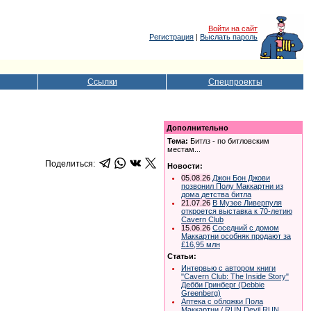
Войти на сайт
Регистрация
|
Выслать пароль
Ссылки
Спецпроекты
Дополнительно
Тема:
Битлз - по битловским
местам...
Поделиться:
Новости:
05.08.26
Джон Бон Джови
позвонил Полу Маккартни из
дома детства битла
21.07.26
В Музее Ливерпуля
откроется выставка к 70-летию
Cavern Club
15.06.26
Соседний с домом
Маккартни особняк продают за
£16,95 млн
Статьи:
Интервью с автором книги
"Cavern Club: The Inside Story"
Дебби Гринберг (Debbie
Greenberg)
Аптека с обложки Пола
Маккартни / RUN Devil RUN