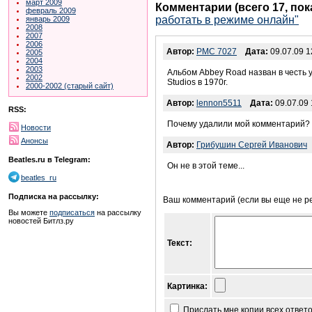
март 2009
Комментарии (всего 17, по
февраль 2009
работать в режиме онлайн"
январь 2009
2008
2007
2006
Автор:
PMC 7027
Дата:
09.07.09 1
2005
2004
2003
Альбом Abbey Road назван в честь у
2002
Studios в 1970г.
2000-2002 (старый сайт)
Автор:
lennon5511
Дата:
09.07.09 
RSS:
Почему удалили мой комментарий?
Новости
Анонсы
Автор:
Грибушин Сергей Иванович
Beatles.ru в Telegram:
Он не в этой теме...
beatles_ru
Подписка на рассылку:
Ваш комментарий (если вы еще не р
Вы можете
подписаться
на рассылку
новостей Битлз.ру
Текст:
Картинка:
Прислать мне копии всех ответ