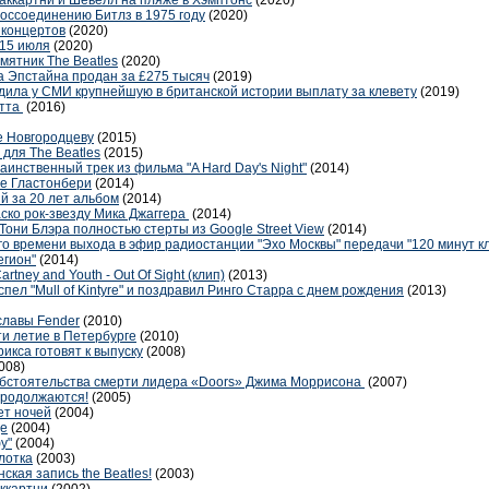
ккартни и Шевелл на пляже в Хэмптонс
(2020)
воссоединению Битлз в 1975 году
(2020)
 концертов
(2020)
 15 июля
(2020)
мятник The Beatles
(2020)
а Эпстайна продан за £275 тысяч
(2019)
удила у СМИ крупнейшую в британской истории выплату за клевету
(2019)
отта
(2016)
е Новгородцеву
(2015)
 для The Beatles
(2015)
инственный трек из фильма "A Hard Day's Night"
(2014)
е Гластонбери
(2014)
й за 20 лет альбом
(2014)
ско рок-звезду Мика Джаггера
(2014)
они Блэра полностью стерты из Google Street View
(2014)
о времени выхода в эфир радиостанции "Эхо Москвы" передачи "120 минут кл
егион"
(2014)
artney and Youth - Out Of Sight (клип)
(2013)
пел "Mull of Kintyre" и поздравил Ринго Старра с днем рождения
(2013)
славы Fender
(2010)
и летие в Петербурге
(2010)
кса готовят к выпуску
(2008)
008)
обстоятельства смерти лидера «Doors» Джима Моррисона
(2007)
продолжаются!
(2005)
ет ночей
(2004)
це
(2004)
у"
(2004)
лотка
(2003)
кая запись the Beatles!
(2003)