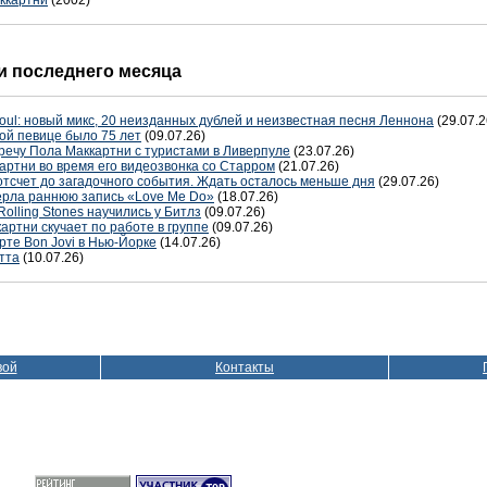
ккартни
(2002)
 последнего месяца
oul: новый микс, 20 неизданных дублей и неизвестная песня Леннона
(29.07.2
ой певице было 75 лет
(09.07.26)
речу Пола Маккартни с туристами в Ливерпуле
(23.07.26)
артни во время его видеозвонка со Старром
(21.07.26)
отсчет до загадочного события. Ждать осталось меньше дня
(29.07.26)
терла раннюю запись «Love Me Do»
(18.07.26)
Rolling Stones научились у Битлз
(09.07.26)
артни скучает по работе в группе
(09.07.26)
рте Bon Jovi в Нью-Йорке
(14.07.26)
тта
(10.07.26)
вой
Контакты