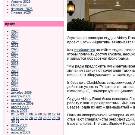
Апрель 2026
Март 2026
Февраль 2026
Январь 2026
Архив
2025
2024
Звукозаписывающая студия Abbey Road,
2023
проект. Суть инициативы заключается
2022
2021
2020
Как
сообщается
на сайте студии, тепе
2019
чтобы получить доступ к услуге, необ
2018
и займутся обработкой фонограмм.
2017
2016
"Мы рады предложить музыкантам всег
2015
звучания зависит от сочетания таких 
2014
цифрового оборудования, а также идеа
2013
2012
2011
В беседе с ClashMusic звукорежиссер
2010
добиться успехов. "Мастеринг – это з
2009
композиция", - подчеркнул специалист.
декабрь 2009
ноябрь 2009
Студия Abbey Road была основана Лон
октябрь 2009
работу с поп- и рок-артистами. Именн
сентябрь 2009
Beatles (один из них – двенадцатый – 
август 2009
июль 2009
01
02
03
05
06
07
08
09
10
12
14
Помимо ливерпульской четверки на Abbe
15
16
17
18
20
23
24
26
27
28
29
отмечают специалисты рекорд-студии,
30
31
Babyshambles, The Last Shadow Puppet
июнь 2009
май 2009
апрель 2009