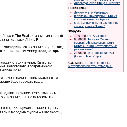
Ливерпульская птица / Liver bird
Периодика:
Леннон – это Манжерок
В поисках привидений: Кто из
«Битлз» живет в Одессе
5 экскурсий по местам боевой
славы ранних "Битлз"
Форумы:
работали The Beatles, запустила новый
10.07.26
The Analogues
03.06.26
Новость "Мачту с
 специалистами Abbey Road.
первых официальных фото
Битлз с Ринго хотят спасти от
н-мастеринга своих записей. Для того,
разрушения"
иси специалистам Abbey Road, которые
22.05.26
Liverpool Music-Bar
(Санкт-Петербург)
ающей студии в мире. Качество
См. также:
Полная подборка
ние аналогового и современного
материалов по этой теме (690)
е Abbey Road.
обом помочь начинающим музыкантам
хорошо будет звучать ваша
ми, однако позднее переключилась на
, были записаны все альбомы The
asis, Foo Fighters и Green Day. Как
али и молодые группы – в частности,