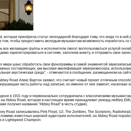
 которая приобрела статус легендарной благодаря тому, что когда-то в ней 
 в том, чтобы предоставить молодым музыкантам возможность поработать со
рь все желающие группы и исполнители смогут воспользоваться услугой онлай
ходимо зарегистрироваться в системе, заполнив анкету, и отправить свои зап
о мира шанс обработать свои фонограммы в самой знаменитой звукозаписыв
важных составляющих, как высокая квалификация звукорежиссера, использова
льная акустическая среда", - отмечается в сообщении, размещенном на сайт
 Abbey Road Алекс Вартон заявил, что считает новый проект отличным спос
авершающая часть работы над записью, но именно от нее зависит, насколько 
доне в 1931 году и первоначально сотрудничала с классическими музыканта
о на Abbey Road, которая в настоящее время принадлежит рекорд-лейблу EMI
даже получил название "Abbey Road" в честь студии).
y Road записывались Pink Floyd, U2, The Zombies, The Scorpions, Radiohead, O
 помимо известных широкой аудитории исполнителей, на Abbey Road поработ
s и Lightspeed Champion.