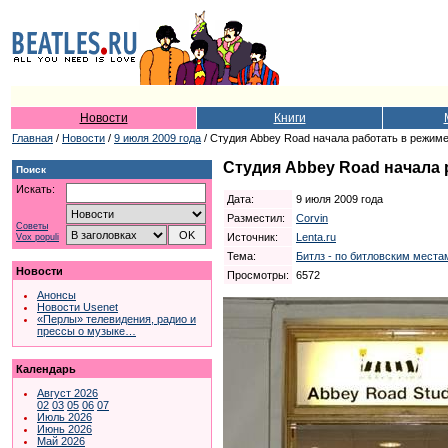
Новости
Книги
Главная
/
Новости
/
9 июля 2009 года
/ Студия Abbey Road начала работать в режим
Студия Abbey Road начала 
Поиск
Искать:
Дата:
9 июля 2009 года
Разместил:
Corvin
Советы
Источник:
Lenta.ru
Vox populi
Тема:
Битлз - по битловским местам
Новости
Просмотры:
6572
Анонсы
Новости Usenet
«Перлы» телевидения, радио и
прессы о музыке…
Календарь
Август 2026
02
03
05
06
07
Июль 2026
Июнь 2026
Май 2026