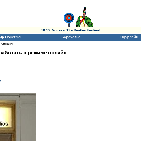
10.10. Москва. The Beatles Festival
Мр.Поустман
Барахолка
Оффлайн
е онлайн
работать в режиме онлайн
...