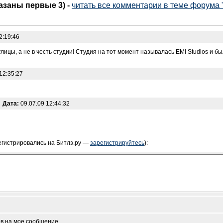
казаны первые 3)
-
читать все комментарии в теме форума
2:19:46
лицы, а не в честь студии! Студия на тот момент называлась EMI Studios и 
12:35:27
Дата:
09.07.09 12:44:32
егистрировались на Битлз.ру —
зарегистрируйтесь
):
ов на мое сообщение