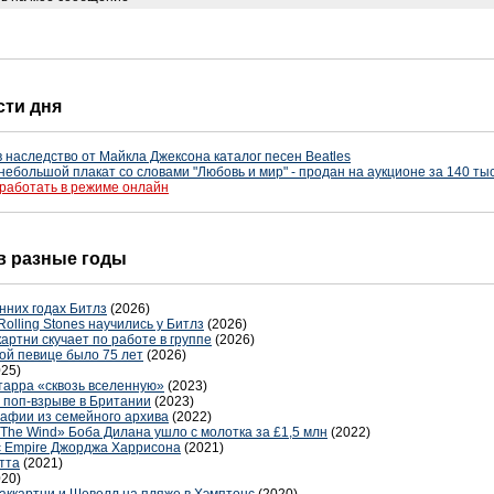
сти дня
 наследство от Майкла Джексона каталог песен Beatles
небольшой плакат со словами "Любовь и мир" - продан на аукционе за 140 ты
работать в режиме онлайн
 в разные годы
нних годах Битлз
(2026)
Rolling Stones научились у Битлз
(2026)
артни скучает по работе в группе
(2026)
ой певице было 75 лет
(2026)
025)
тарра «сквозь вселенную»
(2023)
 поп-взрыве в Британии
(2023)
афии из семейного архива
(2022)
 The Wind» Боба Дилана ушло с молотка за £1,5 млн
(2022)
c Empire Джорджа Харрисона
(2021)
тта
(2021)
020)