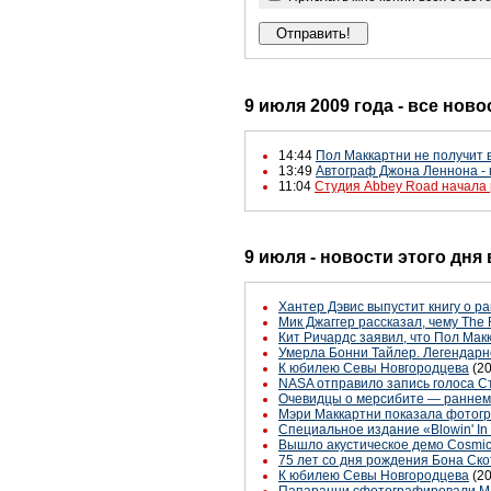
9 июля 2009 года - все ново
14:44
Пол Маккартни не получит в
13:49
Автограф Джона Леннона - 
11:04
Студия Abbey Road начала 
9 июля - новости этого дня
Хантер Дэвис выпустит книгу о ра
Мик Джаггер рассказал, чему The 
Кит Ричардс заявил, что Пол Макк
Умерла Бонни Тайлер. Легендарн
К юбилею Севы Новгородцева
(2
NASA отправило запись голоса С
Очевидцы о мерсибите — раннем
Мэри Маккартни показала фотогр
Специальное издание «Blowin' In
Вышло акустическое демо Cosmi
75 лет со дня рождения Бона Ско
К юбилею Севы Новгородцева
(2