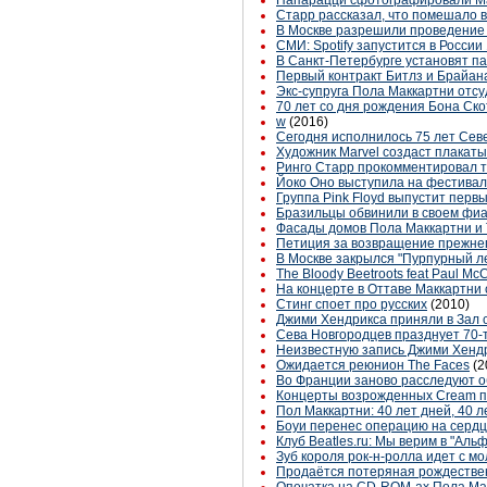
Папарацци сфотографировали Ма
Старр рассказал, что помешало 
В Москве разрешили проведение
СМИ: Spotify запустится в России
В Санкт-Петербурге установят па
Первый контракт Битлз и Брайан
Экс-супруга Пола Маккартни отс
70 лет со дня рождения Бона Ск
w
(2016)
Сегодня исполнилось 75 лет Сев
Художник Marvel создаст плакаты
Ринго Старр прокомментировал та
Йоко Оно выступила на фестивал
Группа Pink Floyd выпустит первы
Бразильцы обвинили в своем фиа
Фасады домов Пола Маккартни и Т
Петиция за возвращение прежнег
В Москве закрылся "Пурпурный л
The Bloody Beetroots feat Paul McC
На концерте в Оттаве Маккартни с
Стинг споет про русских
(2010)
Джими Хендрикса приняли в Зал 
Сева Новгородцев празднует 70-т
Неизвестную запись Джими Хендри
Ожидается реюнион The Faces
(2
Во Франции заново расследуют 
Концерты возрожденных Cream 
Пол Маккартни: 40 лет дней, 40 л
Боуи перенес операцию на серд
Клуб Beatles.ru: Мы верим в "Альф
Зуб короля рок-н-ролла идет с мо
Продаётся потеряная рождественс