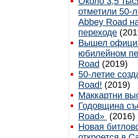
Около 3,5 тыс
отметили 50-л
Abbey Road н
переходе
(201
Вышел официа
юбилейном пе
Road
(2019)
50-летие созд
Road!
(2019)
Маккартни вы
Годовщина съ
Road»
(2016)
Новая битлов
откроется в С