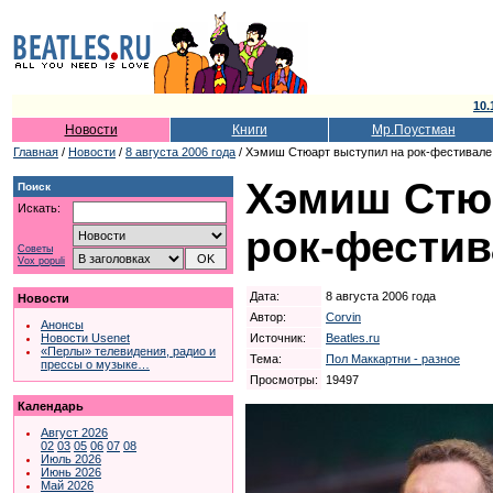
10.
Новости
Книги
Мр.Поустман
Главная
/
Новости
/
8 августа 2006 года
/ Хэмиш Стюарт выступил на рок-фестивале
Хэмиш Стю
Поиск
Искать:
рок-фестив
Советы
Vox populi
Дата:
8 августа 2006 года
Новости
Автор:
Corvin
Анонсы
Источник:
Beatles.ru
Новости Usenet
«Перлы» телевидения, радио и
Тема:
Пол Маккартни - разное
прессы о музыке…
Просмотры:
19497
Календарь
Август 2026
02
03
05
06
07
08
Июль 2026
Июнь 2026
Май 2026