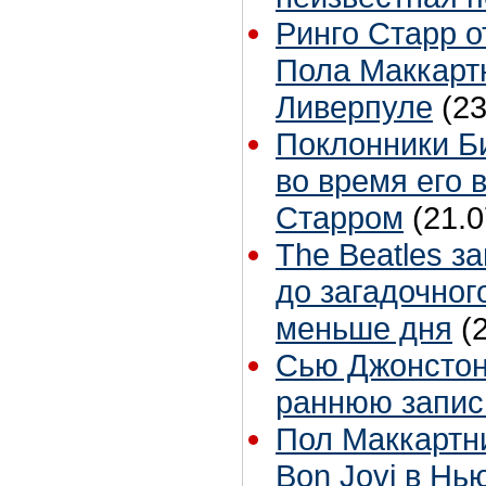
Ринго Старр о
Пола Маккартн
Ливерпуле
(23
Поклонники Б
во время его 
Старром
(21.0
The Beatles з
до загадочног
меньше дня
(
Сью Джонстон 
раннюю запис
Пол Маккартн
Bon Jovi в Нь