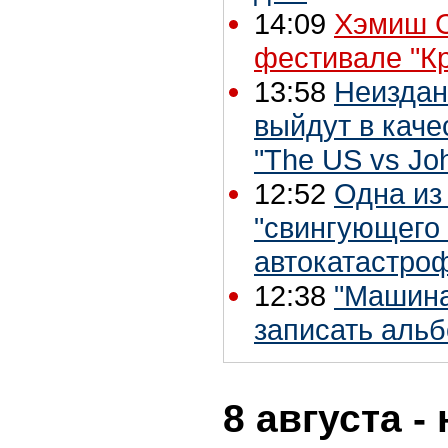
14:09
Хэмиш С
фестивале "К
13:58
Неиздан
выйдут в каче
"The US vs Jo
12:52
Одна из
"свингующего 
автокатастро
12:38
"Машина
записать альб
8 августа -