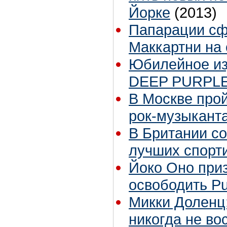
Йорке
(2013)
Папарации сф
Маккартни на
Юбилейное из
DEEP PURPLE 
В Москве про
рок-музыкант
В Британии с
лучших спорт
Йоко Оно при
освободить Pu
Микки Доленц
никогда не во