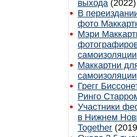
выхода
(2022)
В переиздании
фото Маккарт
Мэри Маккартн
фотографиров
самоизоляции
Маккартни для
самоизоляции,
Грегг Биссоне
Ринго Старро
Участники фе
в Нижнем Нов
Together
(2019