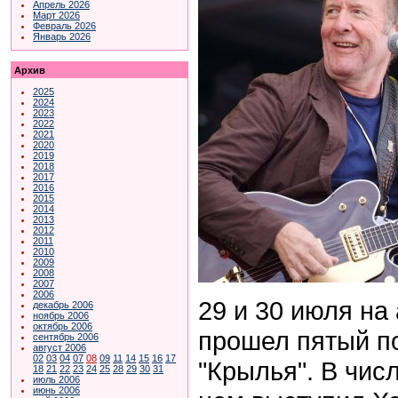
Апрель 2026
Март 2026
Февраль 2026
Январь 2026
Архив
2025
2024
2023
2022
2021
2020
2019
2018
2017
2016
2015
2014
2013
2012
2011
2010
2009
2008
2007
2006
29 и 30 июля на
декабрь 2006
ноябрь 2006
октябрь 2006
прошел пятый по
сентябрь 2006
август 2006
02
03
04
07
08
09
11
14
15
16
17
"Крылья". В чис
18
21
22
23
24
25
28
29
30
31
июль 2006
июнь 2006