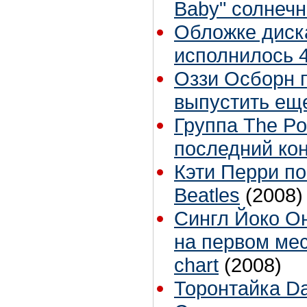
Baby" солнеч
Обложке диск
исполнилось 4
Оззи Осборн 
выпустить ещ
Группа The Po
последний ко
Кэти Перри п
Beatles
(2008)
Сингл Йоко Он
на первом мес
chart
(2008)
Торонтайка Dai