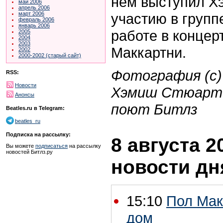
нем выступил Х
май 2006
апрель 2006
участию в группе
март 2006
февраль 2006
январь 2006
работе в концер
2005
2004
2003
Маккартни.
2002
2000-2002 (старый сайт)
Фотография (с)
RSS:
Новости
Хэмиш Стюарт 
Анонсы
поют Битлз
Beatles.ru в Telegram:
beatles_ru
Подписка на рассылку:
8 августа 2
Вы можете
подписаться
на рассылку
новостей Битлз.ру
новости дн
15:10
Пол Мак
дом