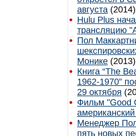
августа
(2014)
Hulu Plus на
трансляцию "A
Пол Маккартни
шекспировских
Монике
(2013)
Книга “The Bea
1962-1970” по
29 октября
(2
Фильм "Good O
американский 
Менеджер Пол
пять новых пе