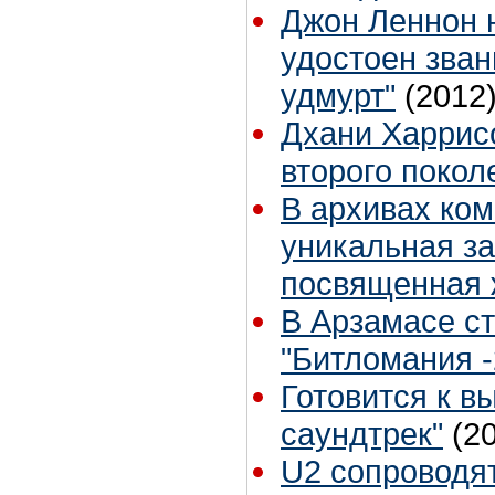
Джон Леннон 
удостоен зван
удмурт"
(2012
Дхани Харрис
второго покол
В архивах ко
уникальная з
посвященная 
В Арзамасе с
"Битломания -
Готовится к в
саундтрек"
(2
U2 сопроводят