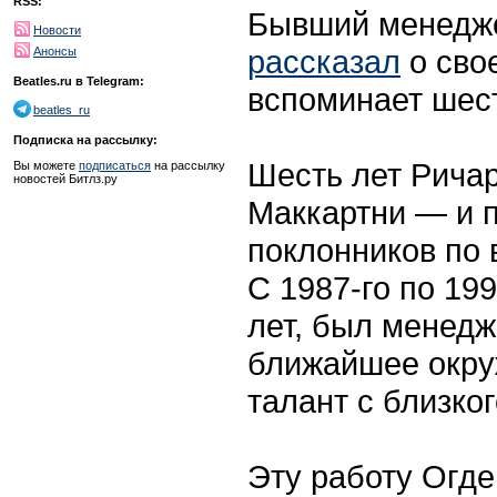
RSS:
Бывший менедже
Новости
рассказал
о свое
Анонсы
Beatles.ru в Telegram:
вспоминает шест
beatles_ru
Подписка на рассылку:
Шесть лет Рича
Вы можете
подписаться
на рассылку
новостей Битлз.ру
Маккартни — и п
поклонников по 
С 1987-го по 19
лет, был менедж
ближайшее окру
талант с близко
Эту работу Огде