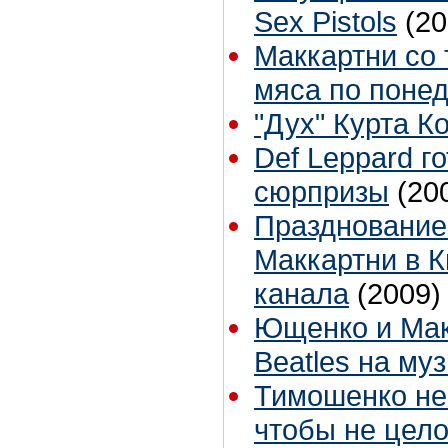
Sex Pistols
(20
Маккартни со
мяса по поне
"Дух" Курта К
Def Leppard г
сюрпризы
(20
Празднование
Маккартни в К
канала
(2009)
Ющенко и Мак
Beatles на му
Тимошенко не
чтобы не цел