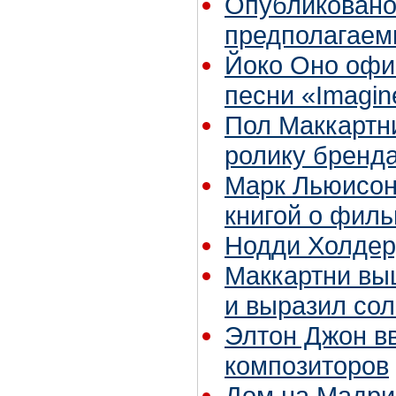
Опубликовано
предполагае
Йоко Оно офи
песни «Imagin
Пол Маккартн
ролику бренда
Марк Льюисон 
книгой о филь
Нодди Холдеру
Маккартни вы
и выразил со
Элтон Джон в
композиторов
Дом на Мадрин