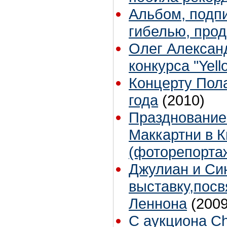
Альбом, подп
гибелью, прод
Олег Алексан
конкурса "Yell
Концерту Пола
года
(2010)
Празднование
Маккартни в К
(фоторепорта
Джулиан и Си
выставку,пос
Леннона
(2009
С аукциона Ch