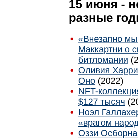
15 июня - н
разные го
«Внезапно мы 
Маккартни о 
битломании
(
Оливия Харри
Оно
(2022)
NFT-коллекция
$127 тысяч
(2
Ноэл Галлахер
«врагом наро
Оззи Осборна