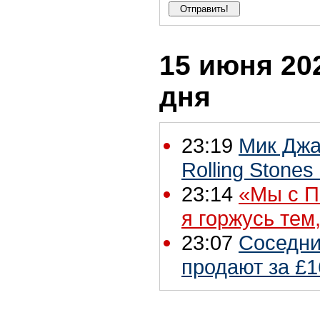
15 июня 202
дня
23:19
Мик Джа
Rolling Stones
23:14
«Мы с П
я горжусь тем
23:07
Соседни
продают за £1