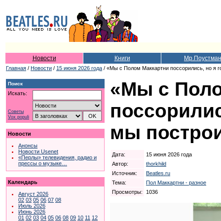
Новости
Книги
Мр.Поустма
Главная
/
Новости
/
15 июня 2026 года
/ «Мы с Полом Маккартни поссорились, но я г
«Мы с Пол
Поиск
Искать:
поссорилис
Советы
Vox populi
мы построи
Новости
Анонсы
Новости Usenet
Дата:
15 июня 2026 года
«Перлы» телевидения, радио и
прессы о музыке…
Автор:
thorkhild
Источник:
Beatles.ru
Календарь
Тема:
Пол Маккартни - разное
Просмотры:
1036
Август 2026
02
03
05
06
07
08
Июль 2026
Июнь 2026
01
02
03
04
05
06
08
09
10
11
12