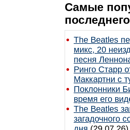
Самые поп
последнего
The Beatles п
микс, 20 неиз
песня Леннон
Ринго Старр о
Маккартни с т
Поклонники Б
время его вид
The Beatles з
загадочного 
дня
(29.07.26)