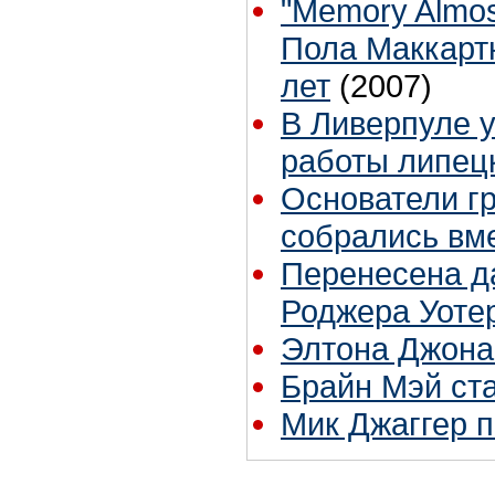
"Memory Almos
Пола Маккарт
лет
(2007)
В Ливерпуле у
работы липец
Основатели г
собрались вм
Перенесена д
Роджера Уотер
Элтона Джона
Брайн Мэй ст
Мик Джаггер 