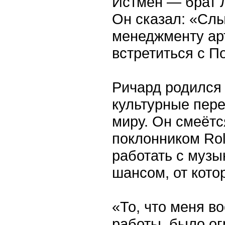
Истмен — брат 
Он сказал: «Слы
менеджменту ар
встретиться с П
Ричард родился 
культурные пер
миру. Он смеётс
поклонником Rol
работать с музы
шансом, от кото
«То, что меня в
работы, было о