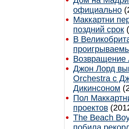
официально
(
Маккартни пер
поздний срок
В Великобрит
проигрываемы
Возвращение 
Джон Лорд вып
Orchestra с 
Дикинсоном
(
Пол Маккартни
проектов
(201
The Beach Bo
побила рекорд