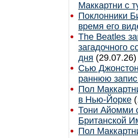
Маккартни с т
Поклонники Б
время его вид
The Beatles з
загадочного 
дня
(29.07.26)
Сью Джонстон 
раннюю запис
Пол Маккартни
в Нью-Йорке
Тони Айомми 
Британской И
Пол Маккартни