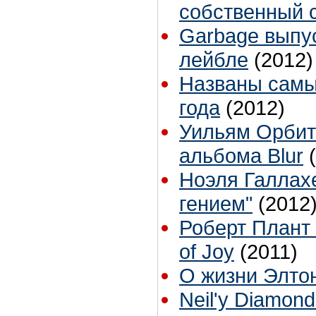
собственный 
Garbage выпу
лейбле
(2012)
Названы cамы
года
(2012)
Уильям Орбит 
альбома Blur
Ноэля Галлах
гением"
(2012
Роберт Плант
of Joy
(2011)
О жизни Элто
Neil'y Diamond'