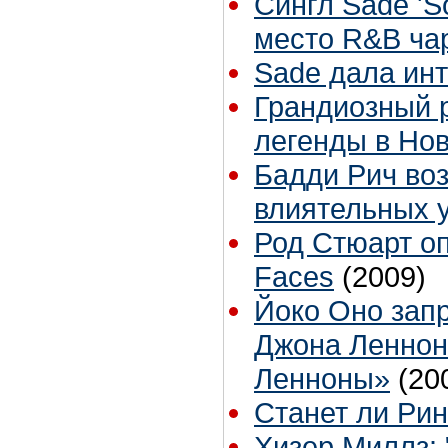
Сингл Sade 'So
место R&B чар
Sade дала инт
Грандиозный 
легенды в Но
Бадди Рич во
влиятельных 
Род Стюарт о
Faces
(2009)
Йоко Оно зап
Джона Леннон
Ленноны»
(20
Станет ли Ри
Хизер Миллз: 