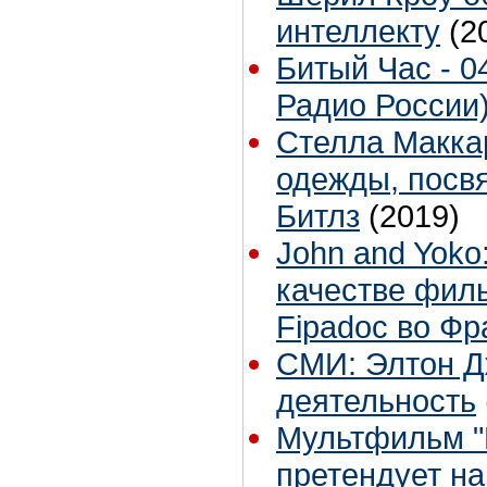
интеллекту
(2
Битый Час - 0
Радио России
Стелла Макка
одежды, посв
Битлз
(2019)
John and Yoko
качестве фил
Fipadoc во Ф
СМИ: Элтон Д
деятельность
Мультфильм "
претендует на