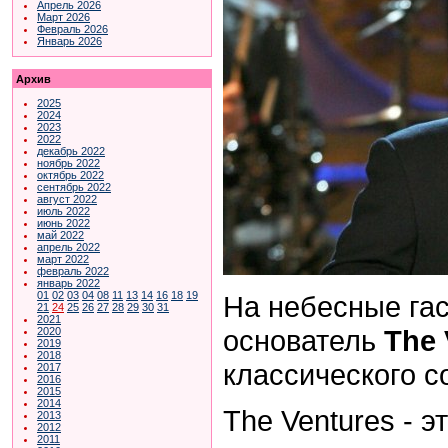
Апрель 2026
Март 2026
Февраль 2026
Январь 2026
Архив
2025
2024
2023
2022
декабрь 2022
ноябрь 2022
октябрь 2022
сентябрь 2022
август 2022
июль 2022
июнь 2022
май 2022
апрель 2022
март 2022
февраль 2022
январь 2022
01
02
03
04
08
11
13
14
16
18
19
На небесные га
21
24
25
26
27
28
29
30
31
2021
основатель
The 
2020
2019
2018
классического с
2017
2016
2015
2014
The Ventures - э
2013
2012
2011