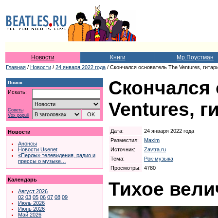
Новости
Книги
Мр.Поустман
Главная
/
Новости
/
24 января 2022 года
/ Скончался основатель The Ventures, гитар
Скончался 
Поиск
Искать:
Ventures, 
Советы
Vox populi
Дата:
24 января 2022 года
Новости
Разместил:
Maxim
Анонсы
Источник:
Zavtra.ru
Новости Usenet
«Перлы» телевидения, радио и
Тема:
Рок-музыка
прессы о музыке…
Просмотры:
4780
Календарь
Тихое вели
Август 2026
02
03
05
06
07
08
09
Июль 2026
Июнь 2026
Май 2026