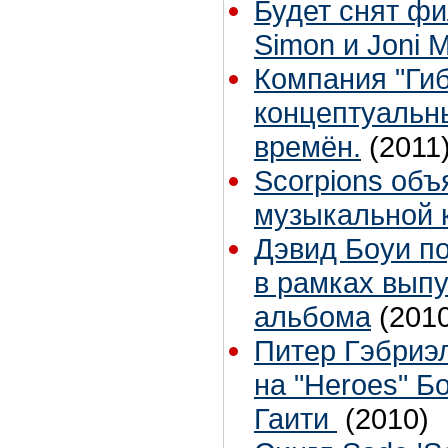
Будет снят фи
Simon и Joni Mi
Компания "Гиб
концептуальн
времён.
(2011
Scorpions объ
музыкальной 
Дэвид Боуи п
в рамках выпу
альбома
(201
Питер Гэбриэ
на "Heroes" Б
Гаити
(2010)