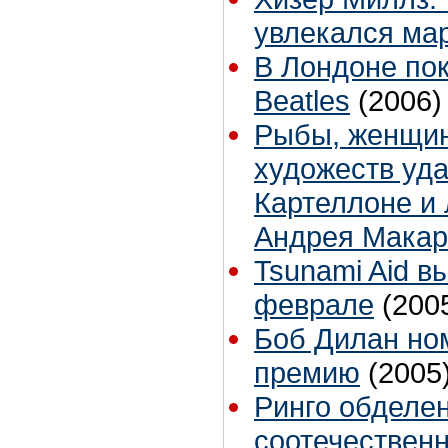
увлекался ма
В Лондоне по
Beatles
(2006)
Рыбы, женщин
художеств уда
Картеллоне и
Андрея Макар
Tsunami Aid в
феврале
(200
Боб Дилан но
премию
(2005
Ринго обделе
соотечествен