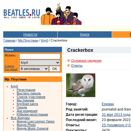
Новости
Книги
Главная
/
Мр.Поустман
/
Клуб
/ Crackerbox
Crackerbox
Поиск
Искать:
Основные сведения
Ответы
Советы
Vox populi
Мр. Поустман
Клуб
Регистрация
Выслать пароль
Список участников
Мы помним
Город:
Ереван
Клубная карта
Города
Род занятий:
journalist and tran
Дни рождения
Дата регистрации:
31 мая 2013 года
Юбилеи регистрации
Все форумы
Последний визит:
23 февраля 2022
Форум Lost Lennon Tapes
Ответы:
25
(примерно 0,0
Форум Photo
Форум Music General
Просмотры:
3476