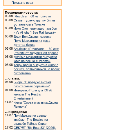
Показать всех
Последние новости:
06.08
`Revolver`: 60 лет спустя
05.08
Скульптурную группу Битлз
установили в Томске
05.08
Йоко Оно переиздаст альбом
«It’s Alright (I See Rainbows)»
05.08
Джон Бон Джови позвонил
Полу Маккартни из дома
детства битла
05.08
Альбому «Revolver» — 60 лет:
что пишет зарубежная пресса
05.08
Джеймс Маккартни выпустил
клип на песню «Dreams»
03.08
Терри Крейн выпустил книгу о
песнях, появившихся на волне
битломании
... статьи:
04.08
Бьорк: “В воздухе витают
разительные перемены”
01.08
Интервью Пола для ЮТуб
канала The Rest is
Entertainment
14.07
Книга "Слова и музыка Джона
Леннона"
... периодика:
14.07
Пол Маккартни сделал
трибьют The Beatles на
свадьбе Тейлор Свифт
17.02
СЕКРЕТ "Big Beat 83" (2026).