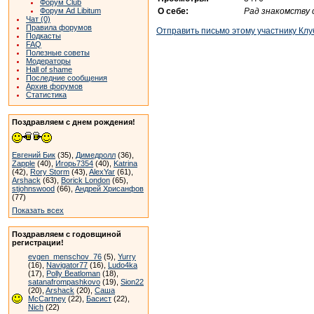
Форум Club
О себе:
Рад знакомству 
Форум Ad Libitum
Чат (0)
Правила форумов
Отправить письмо этому участнику Клу
Подкасты
FAQ
Полезные советы
Модераторы
Hall of shame
Последние сообщения
Архив форумов
Статистика
Поздравляем с днем рождения!
Евгений Бик
(35),
Димедролл
(36),
Zapple
(40),
Игорь7354
(40),
Katrina
(42),
Rory Storm
(43),
AlexYar
(61),
Arshack
(63),
Borick London
(65),
stjohnswood
(66),
Андрей Хрисанфов
(77)
Показать всех
Поздравляем с годовщиной
регистрации!
evgen_menschov_76
(5),
Yurry
(16),
Navigator77
(16),
Ludo4ka
(17),
Polly Beatloman
(18),
satanafrompashkovo
(19),
Sion22
(20),
Arshack
(20),
Саша
McCartney
(22),
Басист
(22),
Nich
(22)