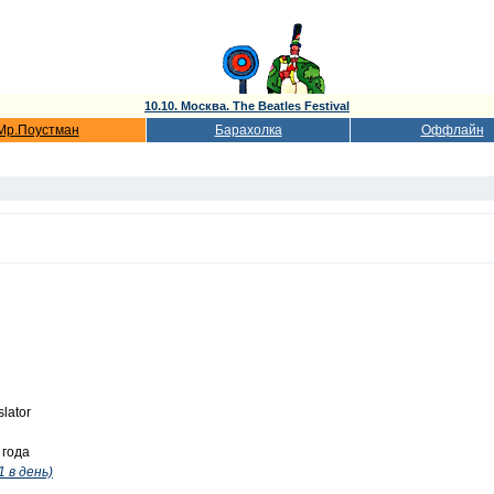
10.10. Москва. The Beatles Festival
Мр.Поустман
Барахолка
Оффлайн
slator
 года
1 в день)