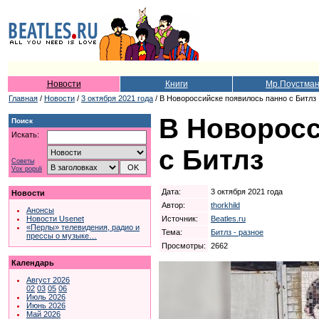
Новости
Книги
Мр.Поустма
Главная
/
Новости
/
3 октября 2021 года
/ В Новороссийске появилось панно с Битлз
В Новоросс
Поиск
Искать:
с Битлз
Советы
Vox populi
Дата:
3 октября 2021 года
Новости
Автор:
thorkhild
Анонсы
Источник:
Beatles.ru
Новости Usenet
«Перлы» телевидения, радио и
Тема:
Битлз - разное
прессы о музыке…
Просмотры:
2662
Календарь
Август 2026
02
03
05
06
Июль 2026
Июнь 2026
Май 2026