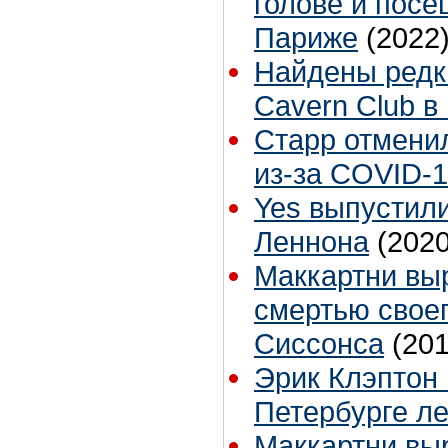
голове и пос
Париже
(2022
Найдены редк
Cavern Club в
Старр отмени
из-за COVID-
Yes выпустили
Леннона
(2020
Маккартни выр
смертью своег
Сиссонса
(201
Эрик Клэптон 
Петербурге ле
Маккартни выр