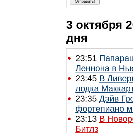
3 октября 2
дня
23:51
Папарац
Леннона в Нь
23:45
В Ливер
лодка Маккар
23:35
Дэйв Гр
фортепиано м
23:13
В Новор
Битлз