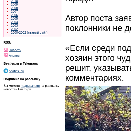
2010
2009
2008
2007
Автор поста зая
2006
2005
2004
поклонники не д
2003
2002
2000-2002 (старый сайт)
RSS:
«Если среди под
Новости
хозяин этого чу
Анонсы
Beatles.ru в Telegram:
решит, указыват
beatles_ru
комментариях.
Подписка на рассылку:
Вы можете
подписаться
на рассылку
новостей Битлз.ру