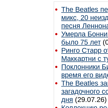
The Beatles п
микс, 20 неиз
песня Леннон
Умерла Бонни
было 75 лет
(
Ринго Старр о
Маккартни с т
Поклонники Б
время его вид
The Beatles з
загадочного 
дня
(29.07.26)
Коллекцию ре