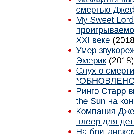
смертью Дже
My Sweet Lord
проигрываемом
XXI веке
(2018
Умер звукоре
Эмерик
(2018)
Слух о смерти
*ОБНОВЛЕН
Ринго Старр в
the Sun на ко
Компания Дже
плеер для де
На британско