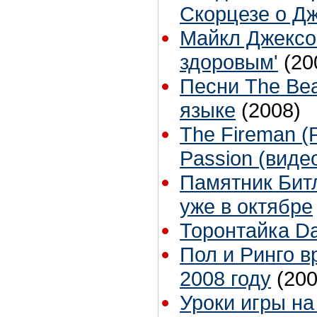
Скорцезе о Д
Майкл Джексо
здоровым'
(20
Песни The Bea
языке
(2008)
The Fireman (P
Passion (виде
Памятник Битл
уже в октябре
Торонтайка Dai
Пол и Ринго в
2008 году
(200
Уроки игры н