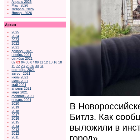
Апрель 2026
Март 2026
Февраль 2026
Январь 2026
Архив
2025
2024
2023
2022
2021
декабрь 2021
ноябрь 2021
октябрь 2021
02
03
04
05
07
09
11
12
13
16
18
19
22
23
25
26
30
31
сентябрь 2021
август 2021
июль 2021
июнь 2021
май 2021
апрель 2021
март 2021
февраль 2021
январь 2021
В Новороссийск
2020
2019
2018
Битлз. Как соо
2017
2016
2015
выложили в инс
2014
2013
2012
город».
2011