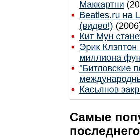
Маккартни
(20
Beatles.ru на 
(видео!)
(2006
Кит Мун стан
Эрик Клэптон 
миллиона фун
"Битловские п
международн
Касьянов закр
Самые поп
последнего