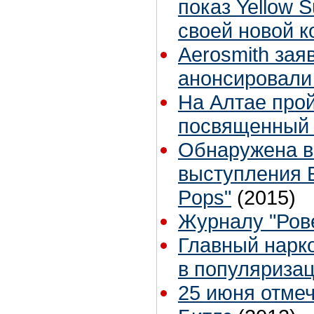
показ Yellow 
своей новой к
Aerosmith зая
анонсировали
На Алтае прой
посвященный 
Обнаружена в
выступления Б
Pops"
(2015)
Журналу "Рове
Главный нарко
в популяризац
25 июня отме