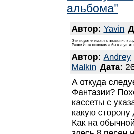
альбома"
Автор:
Yavin
Д
Эти пометки имеют отношение к зву
Разве Йока позволила бы выпустить
Автор:
Andrey
Malkin
Дата:
26
А откуда следуе
Фантазии? Похо
кассеты с указ
какую сторону 
Как на обычно
здесь 8 песен 