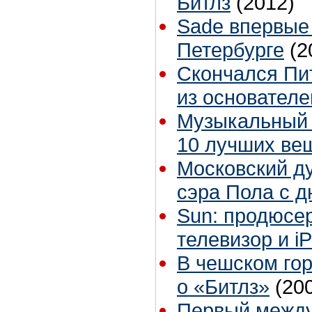
Битлз
(2012)
Sade впервые 
Петербурге
(2
Скончался Пит
из основателе
Музыкальный 
10 лучших вещ
Московский ду
сэра Пола с 
Sun: продюсер
телевизор и i
В чешском гор
о «Битлз»
(20
Первый между