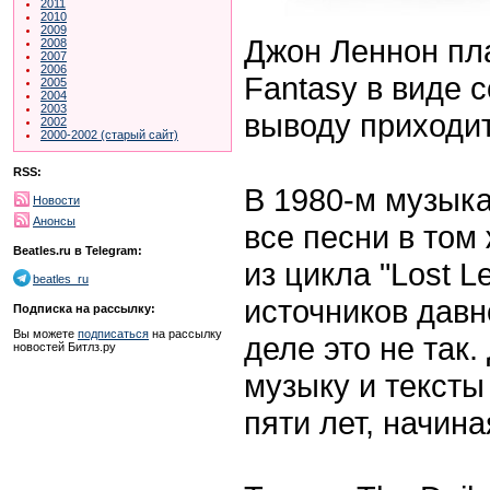
2011
2010
2009
Джон Леннон пл
2008
2007
2006
Fantasy в виде 
2005
2004
2003
выводу приходи
2002
2000-2002 (старый сайт)
RSS:
В 1980-м музыка
Новости
Анонсы
все песни в том
Beatles.ru в Telegram:
из цикла "Lost L
beatles_ru
источников давн
Подписка на рассылку:
Вы можете
подписаться
на рассылку
деле это не так
новостей Битлз.ру
музыку и тексты
пяти лет, начина