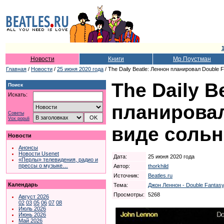
1
Новости
Книги
Мр.Поустман
Главная
/
Новости
/
25 июня 2020 года
/ The Daily Beatle: Леннон планировал Double 
The Daily B
Поиск
Искать:
планировал
Советы
Vox populi
виде сольн
Новости
Анонсы
Новости Usenet
Дата:
25 июня 2020 года
«Перлы» телевидения, радио и
прессы о музыке…
Автор:
thorkhild
Источник:
Beatles.ru
Календарь
Тема:
Джон Леннон - Double Fantasy
Просмотры:
5268
Август 2026
02
03
05
06
07
08
Июль 2026
Июнь 2026
Май 2026