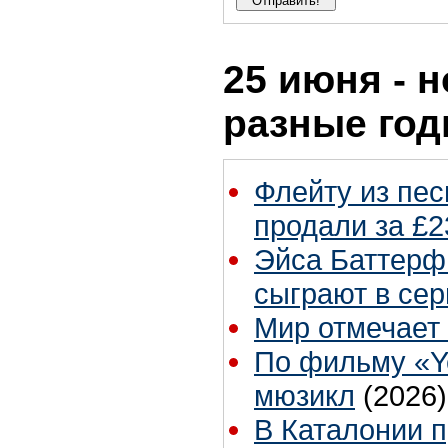
25 июня - н
разные го
Флейту из песн
продали за £2
Эйса Баттерф
сыграют в сер
Мир отмечает 
По фильму «Y
мюзикл
(2026)
В Каталонии 