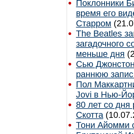
Поклонники Б
время его вид
Старром
(21.0
The Beatles з
загадочного с
меньше дня
(
Сью Джонстон 
раннюю запис
Пол Маккартн
Jovi в Нью-Йо
80 лет со дня
Скотта
(10.07.
Тони Айомми 