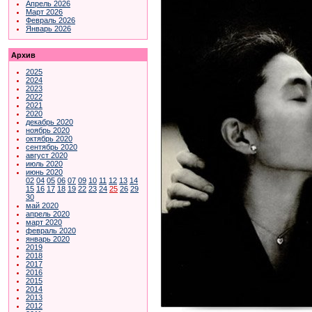
Апрель 2026
Март 2026
Февраль 2026
Январь 2026
Архив
2025
2024
2023
2022
2021
2020
декабрь 2020
ноябрь 2020
октябрь 2020
сентябрь 2020
август 2020
июль 2020
июнь 2020
02
04
05
06
07
09
10
11
12
13
14
15
16
17
18
19
22
23
24
25
26
29
30
май 2020
апрель 2020
март 2020
февраль 2020
январь 2020
2019
2018
2017
2016
2015
2014
2013
2012