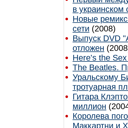
в украинском 
Новые ремикс
сети
(2008)
Выпуск DVD "A
отложен
(2008
Here's the Sex 
The Beatles. 
Уральскому Би
тротуарная пл
Гитара Клэпто
миллион
(200
Королева пог
Маккартни и 