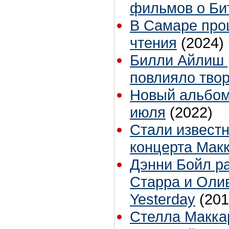
фильмов о Би
В Самаре про
чтения
(2024)
Билли Айлиш р
повлияло твор
Новый альбом
июля
(2022)
Стали известн
концерта Мак
Дэнни Бойл ра
Старра и Оли
Yesterday
(201
Стелла Макка