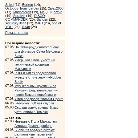
Snied
(11),
Borkop
(14),
Octopus_from_garden
(15),
2alex2008
(17),
Magnateron
(19),
Me
(19),
abt52
(19),
Seralvin
(19),
DISCO
COMMANDER
(20),
Sandjar
(22),
sexuality itself
(22),
WKH
(23),
one of
YOU
(24),
Yutan
(24)
Показать всех
Последние новости:
07.08
На Эбби-роуд снимут сцену
для фильмов Сэма Мендеса о
Битлз
07.08
Умер Пол Свон, участник
технической команды
Маккартни
07.08
PHIX и Битлз представили
куртку в стиле эпохи «Rubber
Soul»
07.08
Музыкальный критик Билл
Уаймен представил рейтинг
песен Битлз в новой книге
07.08
Умер продюсер Уильям Орбит
06.08
`Revolver`: 60 лет спустя
05.08
Скульптурную группу Битлз
установили в Томске
... статьи:
07.08
Интервью Пола Маккартни
Амелии Димольденберг
04.08
Бьорк: “В воздухе витают
разительные перемены”