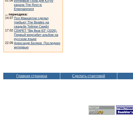
01.08
Интервью Пола для ЮТуб
канала The Rest is
Entertainment
... периодика:
14.07
Пол Маккартни сделал
трибьют The Beatles на
свадьбе Тейлор Свифт
17.02
СЕКРЕТ "Big Beat 83" (2026).
Первый мерсибит-альбом на
русском языке
22.09
Александр Беляев. Последнее
интервью
Главная страница
Сделать стартовой