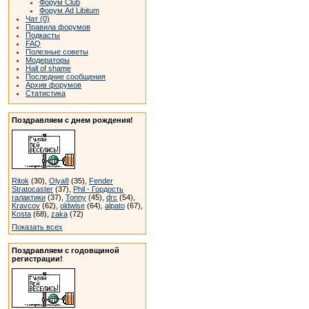
Форум Club
Форум Ad Libitum
Чат (0)
Правила форумов
Подкасты
FAQ
Полезные советы
Модераторы
Hall of shame
Последние сообщения
Архив форумов
Статистика
Поздравляем с днем рождения!
Ritok
(30),
Olya8
(35),
Fender
Stratocaster
(37),
Phil - Гордость
галактики
(37),
Tonny
(45),
drc
(54),
Kravcov
(62),
oldwise
(64),
alpato
(67),
Kosta
(68),
zaka
(72)
Показать всех
Поздравляем с годовщиной
регистрации!