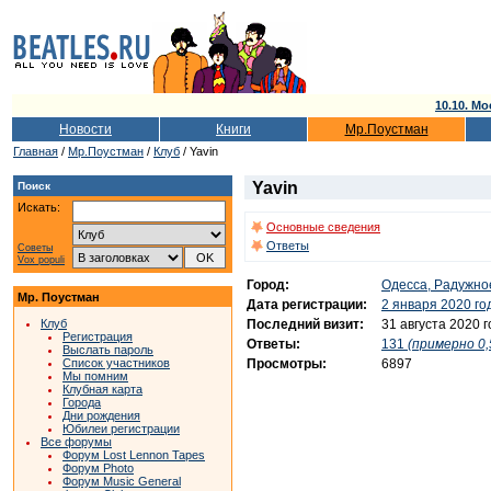
10.10. Мо
Новости
Книги
Мр.Поустман
Главная
/
Мр.Поустман
/
Клуб
/ Yavin
Yavin
Поиск
Искать:
Основные сведения
Ответы
Советы
Vox populi
Город:
Одесса, Радужно
Мр. Поустман
Дата регистрации:
2 января 2020 го
Последний визит:
31 августа 2020 
Клуб
Регистрация
Ответы:
131
(примерно 0,
Выслать пароль
Просмотры:
6897
Список участников
Мы помним
Клубная карта
Города
Дни рождения
Юбилеи регистрации
Все форумы
Форум Lost Lennon Tapes
Форум Photo
Форум Music General