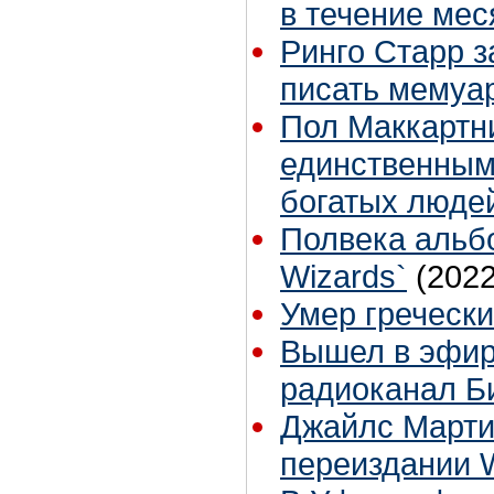
в течение мес
Ринго Старр з
писать мемуа
Пол Маккартн
единственным
богатых люде
Полвека альб
Wizards`
(2022
Умер гречески
Вышел в эфи
радиоканал Б
Джайлс Марти
переиздании W