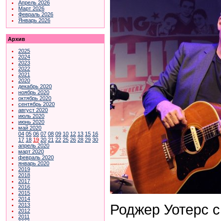
Апрель 2026
Март 2026
Февраль 2026
Январь 2026
Архив
2025
2024
2023
2022
2021
2020
декабрь 2020
ноябрь 2020
октябрь 2020
сентябрь 2020
август 2020
июль 2020
июнь 2020
май 2020
04
05
06
07
08
09
10
12
13
15
16
17
18
19
20
21
22
25
26
28
29
30
апрель 2020
март 2020
февраль 2020
январь 2020
2019
2018
2017
2016
2015
2014
Роджер Уотерс 
2013
2012
2011