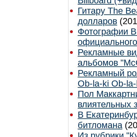
Billboard (+ви
Гитару The Be
долларов
(201
Фотографии B
официальног
Рекламные ви
альбомов "McC
Рекламный ро
Ob-la-ki Ob-la
Пол Маккартн
влиятельных 
В Екатеринбур
битломана
(2
Из рубрики "К