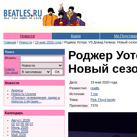
Новости
Книги
Мр.Поустма
Главная
/
Новости
/
19 мая 2020 года
/ Роджер Уотерс VS Дэвид Гилмор. Новый сезо
Роджер Уот
Поиск
Искать:
Новый сез
Советы
Vox populi
Дата:
19 мая 2020 года
Новости
Разместил:
realife
Анонсы
Источник:
T.me
Новости Usenet
«Перлы» телевидения, радио и
Тема:
Pink Floyd family
прессы о музыке…
Просмотры:
7370
Календарь
Август 2026
02
03
05
06
07
Июль 2026
Июнь 2026
Май 2026