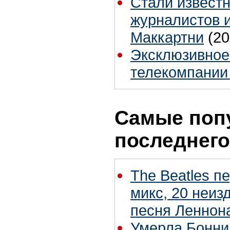
Стали извест
журналистов 
Маккартни
(20
Эксклюзивное
телекомпании
Самые поп
последнего
The Beatles п
микс, 20 неиз
песня Леннон
Умерла Бонни