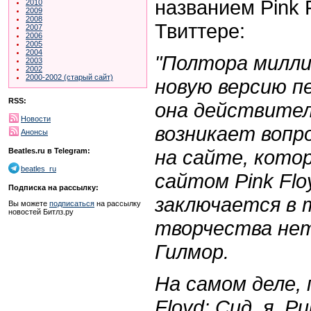
названием Pink F
2010
2009
2008
Твиттере:
2007
2006
2005
2004
"Полтора милли
2003
2002
2000-2002 (старый сайт)
новую версию пе
RSS:
она действител
Новости
возникает вопро
Анонсы
на сайте, кото
Beatles.ru в Telegram:
beatles_ru
сайтом Pink Fl
Подписка на рассылку:
заключается в 
Вы можете
подписаться
на рассылку
новостей Битлз.ру
творчества нет
Гилмор.
На самом деле, 
Floyd: Сид, я, Р