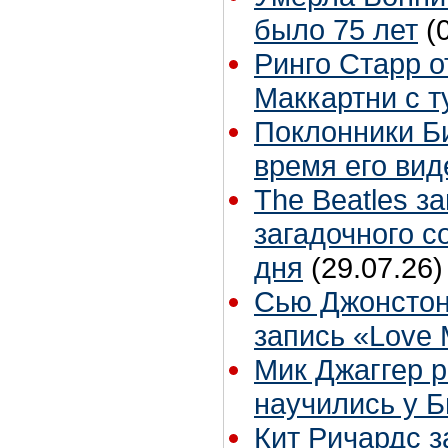
было 75 лет
(
Ринго Старр о
Маккартни с т
Поклонники Б
время его вид
The Beatles з
загадочного 
дня
(29.07.26)
Сью Джонстон
запись «Love
Мик Джаггер р
научились у Б
Кит Ричардс з