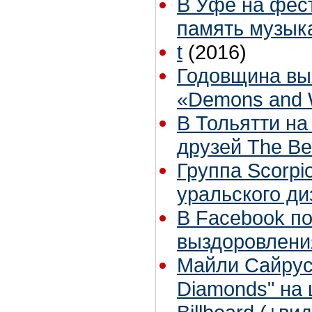
В Уфе на фест
память музык
t
(2016)
Годовщина вы
«Demons and 
В Тольятти на
друзей The Be
Группа Scorpi
уральского д
В Facebook п
выздоровлени
Майли Сайрус 
Diamonds" на