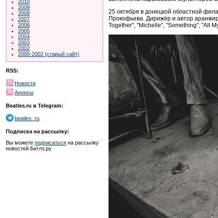
2010
2009
25 октября в донецкой областной фила
2008
Прокофьева. Дирижёр и автор аранжировок
2007
Together", "Michelle", "Something", "All
2006
2005
2004
2003
2002
2000-2002 (старый сайт)
RSS:
Новости
Анонсы
Beatles.ru в Telegram:
beatles_ru
Подписка на рассылку:
Вы можете
подписаться
на рассылку
новостей Битлз.ру