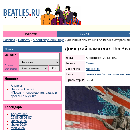
Новости
Книги
Главная
/
Новости
/
5 сентября 2018 года
/ Донецкий памятник The Beatles отправил
Донецкий памятник The Bea
Поиск
Искать:
Дата:
5 сентября 2018 года
Автор:
Corvin
Советы
Источник:
Beatles.ru
Vox populi
Тема:
Битлз - по битловским местам
Новости
Просмотры:
5023
Анонсы
Новости Usenet
«Перлы» телевидения, радио и
прессы о музыке…
Календарь
Август 2026
02
03
05
06
07
Июль 2026
Июнь 2026
Май 2026