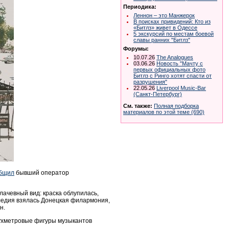
Периодика:
Леннон – это Манжерок
В поисках привидений: Кто из
«Битлз» живет в Одессе
5 экскурсий по местам боевой
славы ранних "Битлз"
Форумы:
10.07.26
The Analogues
03.06.26
Новость "Мачту с
первых официальных фото
Битлз с Ринго хотят спасти от
разрушения"
22.05.26
Liverpool Music-Bar
(Санкт-Петербург)
См. также:
Полная подборка
материалов по этой теме (690)
бщил
бывший оператор
ачевный вид: краска облупилась,
следия взялась Донецкая филармония,
н.
вухметровые фигуры музыкантов