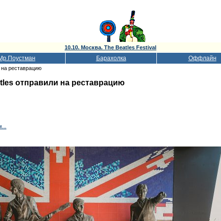
10.10. Москва. The Beatles Festival
Мр.Поустман
Барахолка
Оффлайн
и на реставрацию
tles отправили на реставрацию
...