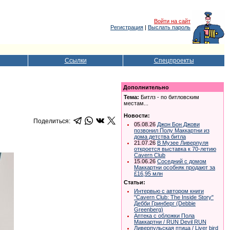
Войти на сайт
Регистрация
|
Выслать пароль
Ссылки
Спецпроекты
Дополнительно
Тема:
Битлз - по битловским
местам...
Новости:
Поделиться:
05.08.26
Джон Бон Джови
позвонил Полу Маккартни из
дома детства битла
21.07.26
В Музее Ливерпуля
откроется выставка к 70-летию
Cavern Club
15.06.26
Соседний с домом
Маккартни особняк продают за
£16,95 млн
Статьи:
Интервью с автором книги
"Cavern Club: The Inside Story"
Дебби Гринберг (Debbie
Greenberg)
Аптека с обложки Пола
Маккартни / RUN Devil RUN
Ливерпульская птица / Liver bird