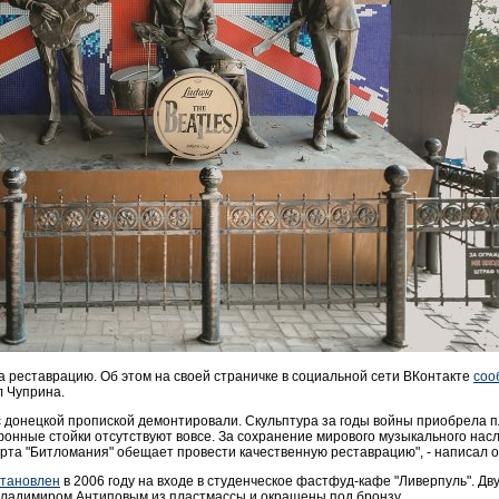
 реставрацию. Об этом на своей страничке в социальной сети ВКонтакте
соо
л Чуприна.
 донецкой пропиской демонтировали. Скульптура за годы войны приобрела пл
фонные стойки отсутствуют вовсе. За сохранение мирового музыкального на
рта "Битломания" обещает провести качественную реставрацию", - написал о
становлен
в 2006 году на входе в студенческое фастфуд-кафе "Ливерпуль". Д
Владимиром Антиповым из пластмассы и окрашены под бронзу.