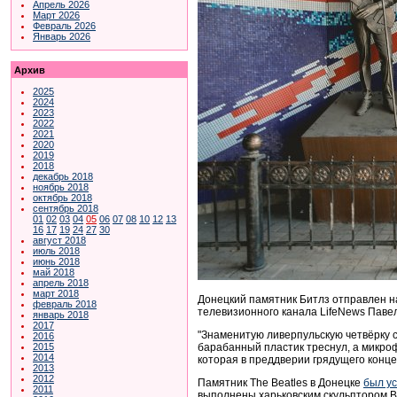
Апрель 2026
Март 2026
Февраль 2026
Январь 2026
Архив
2025
2024
2023
2022
2021
2020
2019
2018
декабрь 2018
ноябрь 2018
октябрь 2018
сентябрь 2018
01
02
03
04
05
06
07
08
10
12
13
16
17
19
24
27
30
август 2018
июль 2018
июнь 2018
май 2018
апрель 2018
март 2018
Донецкий памятник Битлз отправлен на
февраль 2018
телевизионного канала LifeNews Паве
январь 2018
2017
"Знаменитую ливерпульскую четвёрку с
2016
барабанный пластик треснул, а микро
2015
2014
которая в преддверии грядущего конце
2013
2012
Памятник The Beatles в Донецке
был у
2011
выполнены харьковским скульптором 