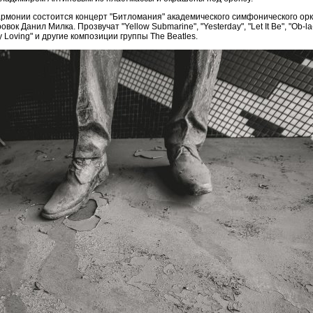
рмонии состоится концерт "Битломания" академического симфонического орк
 Данил Милка. Прозвучат "Yellow Submarine", "Yesterday", "Let It Be", "Ob-la-
 My Loving" и другие композиции группы The Beatles.