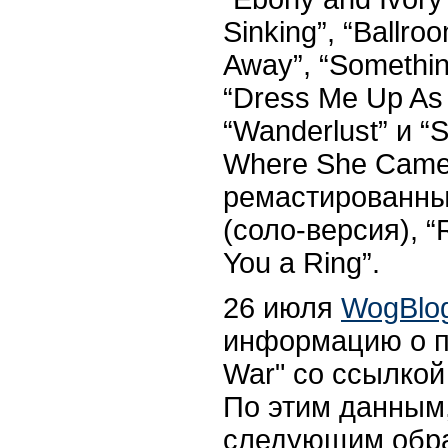
Sinking”, “Ballro
Away”, “Somethin
“Dress Me Up As 
“Wanderlust” и “
Where She Came 
ремастированн
(соло-версия)
, “
You a Ring”.
26 июля
WogBlo
информацию о п
War"
со ссылкой
По этим данным,
следующим обр