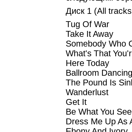
Диск
1 (All track
Tug Of War
Take It Away
Somebody Who 
What's That You'
Here Today
Ballroom Dancin
The Pound Is Sin
Wanderlust
Get It
Be What You See 
Dress Me Up As 
Ebony And Ivory