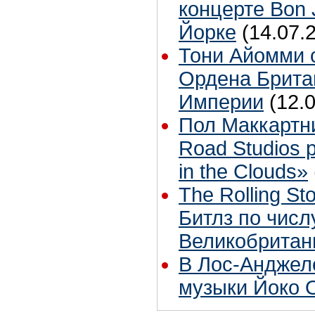
концерте Bon 
Йорке
(14.07.
Тони Айомми 
Ордена Брита
Империи
(12.
Пол Маккартн
Road Studios 
in the Clouds»
The Rolling S
Битлз по чис
Великобритан
В Лос-Анджел
музыки Йоко 