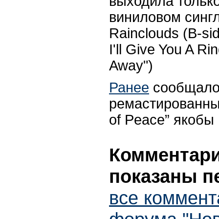
выходила только
виниловом синг
Rainclouds (B-si
I'll Give You A Ri
Away")
Ранее
сообщалос
ремастированные
of Peace” якобы
Комментарии
показаны п
все коммент