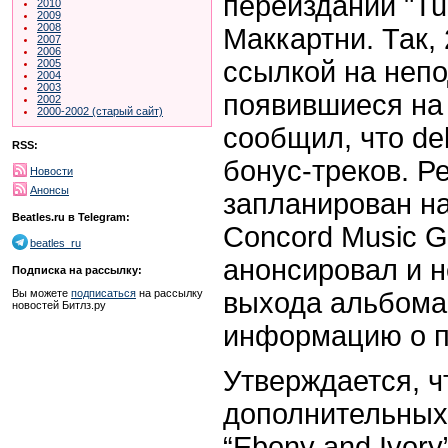
переиздании "
Tu
2010
2009
2008
Маккартни. Так,
2007
2006
ссылкой на неп
2005
2004
2003
появившиеся н
2002
2000-2002 (старый сайт)
сообщил, что de
RSS:
бонус-треков. Р
Новости
Анонсы
запланирован на
Beatles.ru в Telegram:
Concord Music 
beatles_ru
анонсировал и н
Подписка на рассылку:
выхода альбома
Вы можете
подписаться
на рассылку
новостей Битлз.ру
информацию о п
Утверждается, ч
дополнительных
“Ebony and Ivory