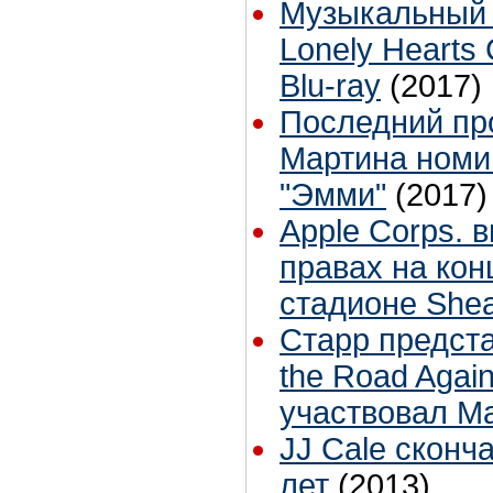
Музыкальный 
Lonely Hearts
Blu-ray
(2017)
Последний пр
Мартина номи
"Эмми"
(2017)
Apple Corps. 
правах на кон
стадионе She
Старр предста
the Road Again
участвовал М
JJ Cale сконч
лет
(2013)