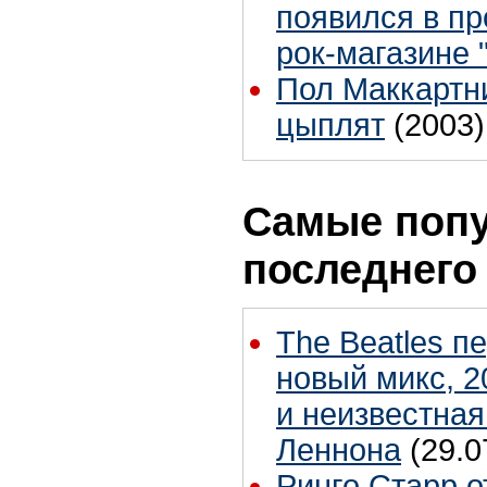
появился в п
рок-магазине "
Пол Маккартн
цыплят
(2003)
Самые попу
последнего
The Beatles п
новый микс, 
и неизвестная
Леннона
(29.0
Ринго Старр о