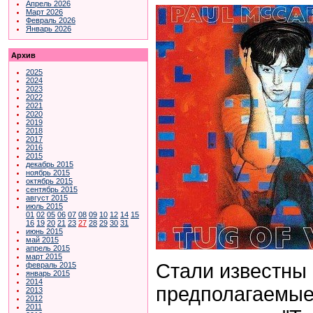
Апрель 2026
Март 2026
Февраль 2026
Январь 2026
Архив
2025
2024
2023
2022
2021
2020
2019
2018
2017
2016
2015
декабрь 2015
ноябрь 2015
октябрь 2015
сентябрь 2015
август 2015
июль 2015
01
02
05
06
07
08
09
10
12
14
15
16
19
20
21
23
27
28
29
30
31
июнь 2015
май 2015
апрель 2015
март 2015
Стали известны
февраль 2015
январь 2015
2014
предполагаемые
2013
2012
2011