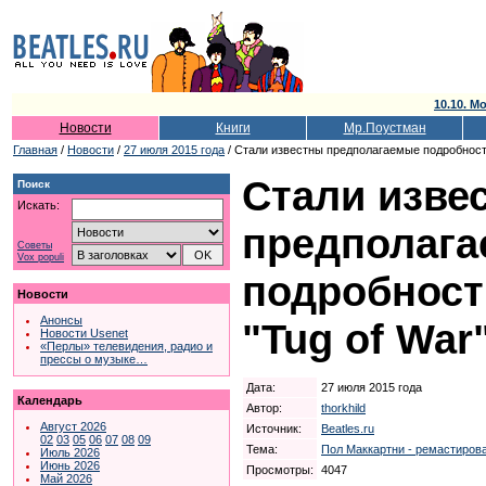
10.10. Мо
Новости
Книги
Мр.Поустман
Главная
/
Новости
/
27 июля 2015 года
/ Стали известны предполагаемые подробности
Стали изве
Поиск
Искать:
предполаг
Советы
Vox populi
подробност
Новости
Анонсы
"Tug of War
Новости Usenet
«Перлы» телевидения, радио и
прессы о музыке…
Дата:
27 июля 2015 года
Календарь
Автор:
thorkhild
Август 2026
Источник:
Beatles.ru
02
03
05
06
07
08
09
Тема:
Пол Маккартни - ремастирова
Июль 2026
Июнь 2026
Просмотры:
4047
Май 2026