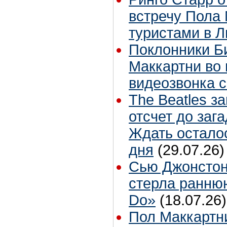
встречу Пола 
туристами в 
Поклонники Б
Маккартни во 
видеозвонка 
The Beatles з
отсчет до заг
Ждать остало
дня
(29.07.26)
Сью Джонстон
стерла ранню
Do»
(18.07.26)
Пол Маккартн