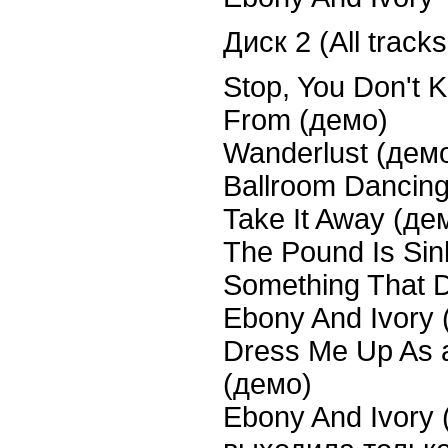
Диск
2 (All track
Stop, You Don't
From (
демо
)
Wanderlust (
дем
Ballroom Dancing
Take It Away (
де
The Pound Is Sin
Something That D
Ebony And Ivory 
Dress Me Up As a
(
демо
)
Ebony And Ivory 