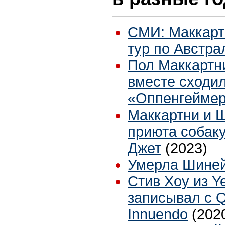
СМИ: Маккарт
тур по Австра
Пол Маккартн
вместе сходил
«Оппенгейме
Маккартни и 
приюта собак
Джет
(2023)
Умерла Шиней
Стив Хоу из Y
записывал с 
Innuendo
(202