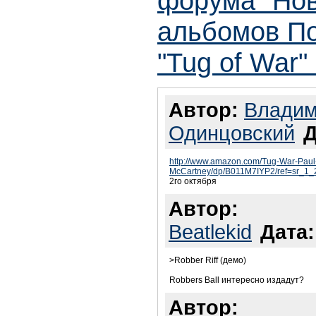
форума "Но
альбомов По
"Tug of War"
Автор:
Влади
Одинцовский
Д
http://www.amazon.com/Tug-War-Paul
McCartney/dp/B011M7IYP2/ref=sr_1_2
2го октября
Автор:
Beatlekid
Дата:
>Robber Riff (демо)
Robbers Ball интересно издадут?
Автор: