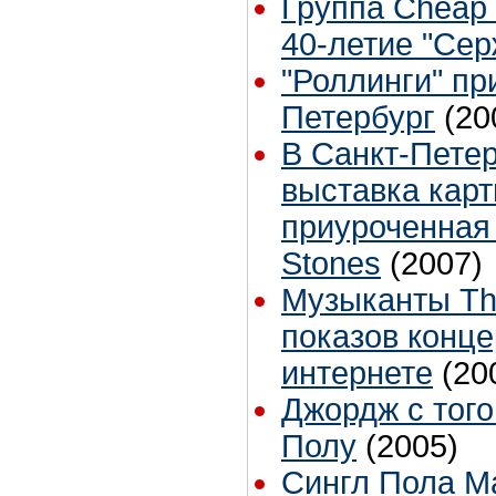
Группа Cheap 
40-летие "Се
"Роллинги" пр
Петербург
(20
В Санкт-Петер
выставка карт
приуроченная 
Stones
(2007)
Музыканты Th
показов конце
интернете
(20
Джордж с того
Полу
(2005)
Cингл Пола Ма