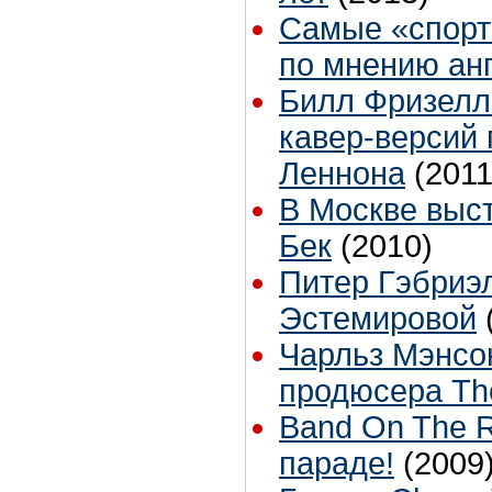
Самые «спорт
по мнению ан
Билл Фризелл
кавер-версий
Леннона
(2011
В Москве вы
Бек
(2010)
Питер Гэбриэл
Эстемировой
Чарльз Мэнсо
продюсера The
Band On The R
параде!
(2009