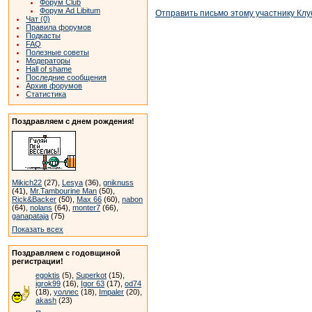
Форум Club
Форум Ad Libitum
Отправить письмо этому участнику Клу
Чат (0)
Правила форумов
Подкасты
FAQ
Полезные советы
Модераторы
Hall of shame
Последние сообщения
Архив форумов
Статистика
Поздравляем с днем рождения!
Mikich22
(27),
Lesya
(36),
gniknuss
(41),
Mr.Tambourine Man
(50),
Rick&Backer
(50),
Max 66
(60),
nabon
(64),
nolans
(64),
monter7
(66),
ganapataja
(75)
Показать всех
Поздравляем с годовщиной
регистрации!
egoktis
(5),
Superkot
(15),
igrok99
(16),
Igor 63
(17),
od74
(18),
уоллес
(18),
Impaler
(20),
akash
(23)