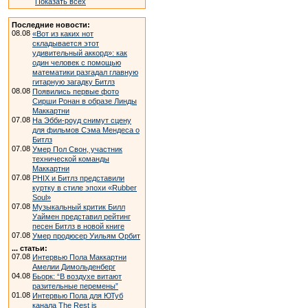
Показать всех
Последние новости:
08.08
«Вот из каких нот
складывается этот
удивительный аккорд»: как
один человек с помощью
математики разгадал главную
гитарную загадку Битлз
08.08
Появились первые фото
Сирши Ронан в образе Линды
Маккартни
07.08
На Эбби-роуд снимут сцену
для фильмов Сэма Мендеса о
Битлз
07.08
Умер Пол Свон, участник
технической команды
Маккартни
07.08
PHIX и Битлз представили
куртку в стиле эпохи «Rubber
Soul»
07.08
Музыкальный критик Билл
Уаймен представил рейтинг
песен Битлз в новой книге
07.08
Умер продюсер Уильям Орбит
... статьи:
07.08
Интервью Пола Маккартни
Амелии Димольденберг
04.08
Бьорк: “В воздухе витают
разительные перемены”
01.08
Интервью Пола для ЮТуб
канала The Rest is