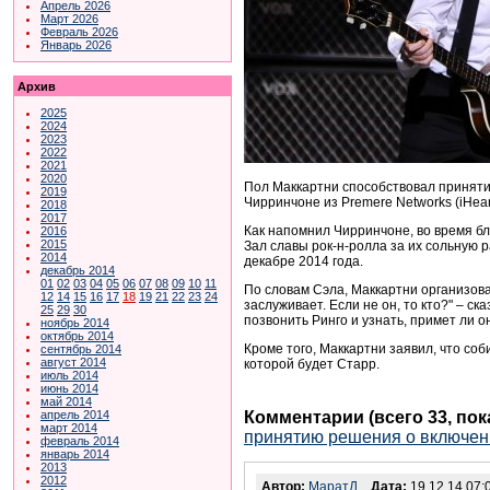
Апрель 2026
Март 2026
Февраль 2026
Январь 2026
Архив
2025
2024
2023
2022
2021
2020
Пол Маккартни способствовал приняти
2019
Чирринчоне из Premere Networks (iHear
2018
2017
Как напомнил Чирринчоне, во время бл
2016
2015
Зал славы рок-н-ролла за их сольную 
2014
декабре 2014 года.
декабрь 2014
01
02
03
04
05
06
07
08
09
10
11
По словам Сэла,
Маккартни организова
12
14
15
16
17
18
19
21
22
23
24
заслуживает. Если не он, то кто?" – с
25
29
30
позвонить Ринго и узнать, примет ли о
ноябрь 2014
октябрь 2014
Кроме того, Маккартни заявил, что со
сентябрь 2014
август 2014
которой будет Старр.
июль 2014
июнь 2014
май 2014
Комментарии (всего 33, по
апрель 2014
март 2014
принятию решения о включени
февраль 2014
январь 2014
2013
2012
Автор:
МаратД
Дата:
19.12.14 07: