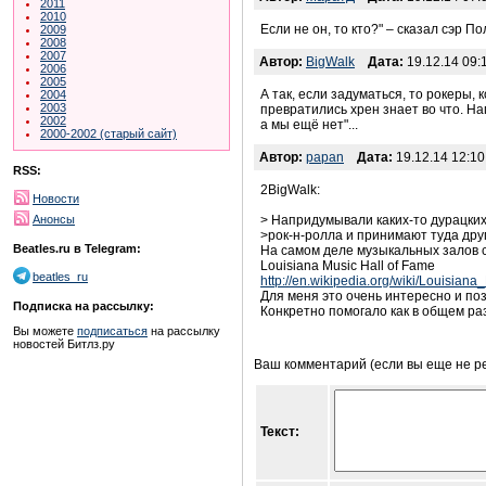
2011
2010
Если не он, то кто?" – сказал сэр По
2009
2008
2007
Автор:
BigWalk
Дата:
19.12.14 09:
2006
2005
А так, если задуматься, то рокеры, 
2004
2003
превратились хрен знает во что. На
2002
а мы ещё нет"...
2000-2002 (старый сайт)
Автор:
papan
Дата:
19.12.14 12:10
RSS:
2BigWalk:
Новости
Анонсы
> Напридумывали каких-то дурацких
>рок-н-ролла и принимают туда друг
Beatles.ru в Telegram:
На самом деле музыкальных залов сл
Louisiana Music Hall of Fame
beatles_ru
http://en.wikipedia.org/wiki/Louisia
Для меня это очень интересно и по
Подписка на рассылку:
Конкретно помогало как в общем ра
Вы можете
подписаться
на рассылку
новостей Битлз.ру
Ваш комментарий (если вы еще не р
Текст: