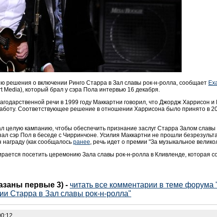
ю решения о включении Ринго Старра в Зал славы рок-н-ролла, сообщает
Ex
t Media), который брал у сэра Пола интервью 16 декабря.
агодарственной речи в 1999 году Маккартни говорил, что Джордж Харрисон и
работу. Соответствующее решение в отношении Харрисона было принято в 200
л целую кампанию, чтобы обеспечить признание заслуг Старра Залом славы р
казал сэр Пол в беседе с Чирринчоне. Усилия Маккартни не прошли безрезуль
н награду (как сообщалось
ранее
, речь идет о премии "За музыкальное велико
бирается посетить церемонию Зала славы рок-н-ролла в Кливленде, которая с
казаны первые 3)
-
читать все комментарии в теме форума
и Старра в Зал славы рок-н-ролла"
00:12