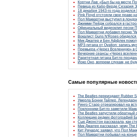
Кортни Лав: «Был бы на месте По
Певица из Кабо-Верде Сезария Эв
18 декабря 1943-го года родился
Pink Floyd отстояли свое право 
Пол Маккартни выступил в лондон
Джимми Пейдж собрался в гастро
Официальный видеоклип песни По
Пол Маккартни добавил песню "Won
Вокалист Guns N'Roses обиделся н
Мик Джаггер и Бен Аффлек помог
MP3-гитара от Ovation: запись м
Премьера «Через Вселенную» в С
Вечерние сеансы «Через вселенн
Раритетная гитара Битлз продан
Йоко Оно, вопреки слухам, не буд
Самые популярные новости
The Beatles переиздают Rubber S
Умерла Бонни Тайлер. Легендарн
Ринго Старр отреагировал на вст
Поклонники Битлз заметили Макк
The Beatles запустили обратный 
Коллекцию редких фотографий Би
Сью Джонстон рассказала, как с
Мик Джаггер рассказал, чему The 
Кит Ричардс заявил, что Пол Макк
Пол Маккартни побывал на конце