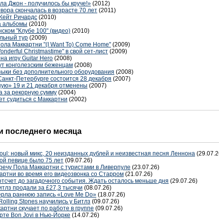
ла Джон - получилось бы круче!»
(2012)
ора скончалась в возрасте 70 лет
(2011)
 Кейт Ричардс
(2010)
на альбомы
(2010)
ском "Клубе 100" (видео)
(2010)
льный тур
(2009)
ла Маккартни "(I Want To) Come Home"
(2009)
derful Christmastime" в свой сет-лист
(2009)
а игру Guitar Hero
(2008)
ут конголезским беженцам
(2008)
узыки без дополнительного оборудования
(2008)
анкт-Петербурге состоится 28 декабря
(2007)
ую» 19 и 21 декабря отменены
(2007)
а за рекорную сумму
(2004)
ет судиться с Маккартни
(2002)
 последнего месяца
oul: новый микс, 20 неизданных дублей и неизвестная песня Леннона
(29.07.2
ой певице было 75 лет
(09.07.26)
речу Пола Маккартни с туристами в Ливерпуле
(23.07.26)
артни во время его видеозвонка со Старром
(21.07.26)
отсчет до загадочного события. Ждать осталось меньше дня
(29.07.26)
тлз продали за £27,3 тысячи
(08.07.26)
терла раннюю запись «Love Me Do»
(18.07.26)
Rolling Stones научились у Битлз
(09.07.26)
артни скучает по работе в группе
(09.07.26)
рте Bon Jovi в Нью-Йорке
(14.07.26)