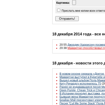
Картинка:
Прислать мне копии всех ответ
18 декабря 2014 года - все 
20:55
Джорджу Харрисону посмер
20:38
Маккартни способствовал п
18 декабря - новости этого
В новом сезоне сериала «Доктор
Маккартни выступил в Куритибе 
Вышел новый альбом Пола Маккарт
Киту Ричардсу исполнилось 75
(2
Ранее не издававшаяся песня М
Deep Purple, Cheap Trick и Chicag
В Испании проходит выставка, по
Бывшая жена Маккартни пропуст
Брайан Мэй презентовал электро
Песня "Cut Me Some Slack" Пола 