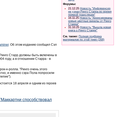
Форумы:
21.12.25
Новость "Инфлюенсер
не узнал Ринго Старра во время
прямой трансляции"
16.11.25
Новость "Анонсированы
новые цветные винилы от Ринго
Старра"
31.10.25
Новость "Вышла новая
книга о Ринго Старре"
См. также:
Полная подборка
материалов по этой теме (268)
aminer
. Об этом изданию сообщил Сэл
 Ринго Старр должны быть включены в
4 году, а в отношении Старра - в
ок-н-ролла. "Ринго очень этого
татно, и именно сэра Пола попросили
лепие").
остоится 18 апреля и одним из героев
 "Маккартни способствовал