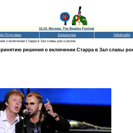
10.10. Москва. The Beatles Festival
Мр.Поустман
Барахолка
Оффлайн
ия о включении Старра в Зал славы рок-н-ролла
ринятию решения о включении Старра в Зал славы ро