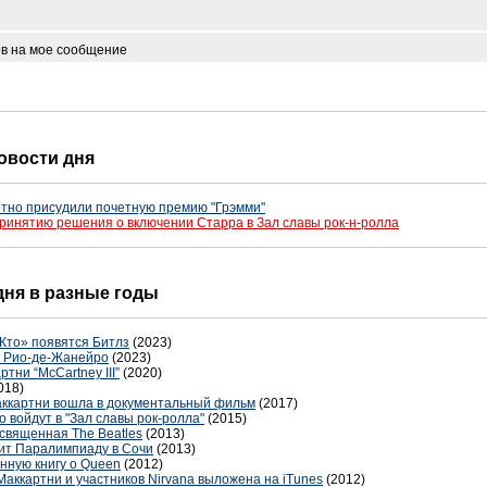
ов на мое сообщение
новости дня
тно присудили почетную премию "Грэмми"
ринятию решения о включении Старра в Зал славы рок-н-ролла
 дня в разные годы
 Кто» появятся Битлз
(2023)
и Рио-де-Жанейро
(2023)
ни “McCartney III”
(2020)
018)
аккартни вошла в документальный фильм
(2017)
o войдут в "Зал славы рок-ролла"
(2015)
священная The Beatles
(2013)
ит Паралимпиаду в Сочи
(2013)
нную книгу о Queen
(2012)
Маккартни и участников Nirvana выложена на iTunes
(2012)