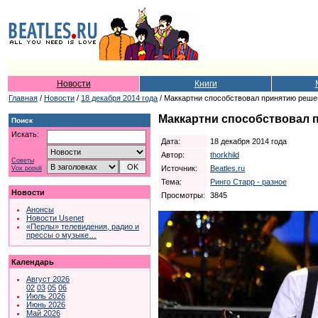
Новости
Книги
Главная
/
Новости
/
18 декабря 2014 года
/ Маккартни способствовал принятию решен
Маккартни способствовал п
Поиск
Искать:
Дата:
18 декабря 2014 года
Автор:
thorkhild
Советы
Источник:
Beatles.ru
Vox populi
Тема:
Ринго Старр - разное
Новости
Просмотры:
3845
Анонсы
Новости Usenet
«Перлы» телевидения, радио и
прессы о музыке…
Календарь
Август 2026
02
03
05
06
Июль 2026
Июнь 2026
Май 2026