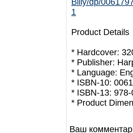
Billy/dp/00617
1
Product Details
* Hardcover: 32
* Publisher: Har
* Language: Eng
* ISBN-10: 006
* ISBN-13: 978
* Product Dimen
Ваш комментар