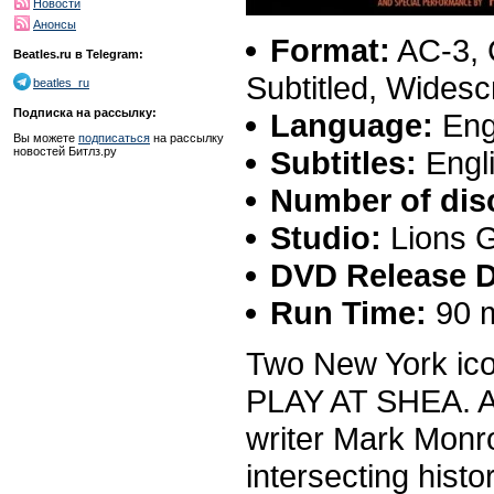
Новости
Анонсы
Format:
AC-3, 
Beatles.ru в Telegram:
Subtitled, Wides
beatles_ru
Подписка на рассылку:
Language:
Eng
Вы можете
подписаться
на рассылку
Subtitles:
Engli
новостей Битлз.ру
Number of dis
Studio:
Lions 
DVD Release D
Run Time:
90 m
Two New York ico
PLAY AT SHEA. 
writer Mark Monr
intersecting hist