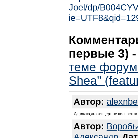
Joel/dp/B004CYV
ie=UTF8&qid=12
Комментари
первые 3)
теме форума 
Shea" (featu
Автор:
alexnbe
Да,жалко,что концерт не полностью
Автор:
Воробь
Александр
Дат