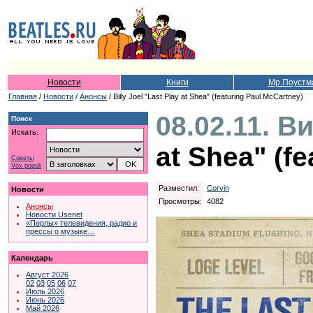
Новости
Книги
Мр.Поустм
Главная
/
Новости
/
Анонсы
/ Billy Joel "Last Play at Shea" (featuring Paul McCartney)
08.02.11. В
Поиск
Искать:
at Shea" (f
Советы
Vox populi
Разместил:
Corvin
Новости
Просмотры:
4082
Анонсы
Новости Usenet
«Перлы» телевидения, радио и
прессы о музыке…
Календарь
Август 2026
02
03
05
06
07
Июль 2026
Июнь 2026
Май 2026