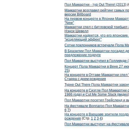
Пол Маккартни - тур Out There! (2013)
(
Маккартни возглавил рейтинг самых п
версии Billboard
На первом концерте в Японии Маккарт
"New"
Маккартни спел с битловской трибьют-
Нэнси Шевелл
Маккартни надеется, что его японские
"исцеляющий эффект"
Сотни поклонников встречали Пола Ма
В Бразилии Пол Маккартни посадил де
предложение подруге
Пол Маккартни выступил в Голливуде (
Концерт Пола Маккартни в Вене 27 ию
25
)
На концерте в Оттаве Маккартни спел "M
Старра с днем рождения
Турне Out There Пола Маккартни закон
На концерте в Сиэтле Пол Маккартни сы
1986 года) и Cut Me Some Slack (видео
Пол Маккартни посетил Грейсленд и 
На фестивале Bonnaroo Пол Маккартн
6
7
)
На концерте в Варшаве зрители поздр
рождения
(Стр.
1
2
3
4
)
Пол Маккартни выступит на фестивале