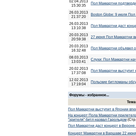
02.04.2013
Пол Маккартни подтверди
15:30:35
26.03.2013
Boston Globe: 9 июля Пол
21:37:20
26.03.2013
Пол Маккартни даст конц
13:10:38
20.03.2013
27 июня Пол Маккартни в
20:59:38
20.03.2013
Пол Маккартни объявил о
16:32:48
08.03.2013
Слухи: Пол Маккартни нач
13:03:41
20.02.2013
Пол Маккартни выступит 
17:37:08
12.02.2013
Польские битломаны обсу
17:19:04
Форумы - избранное...
Тем
Пол Маккартни выступит в Японии впе
На концерт Пола Маккартни прилетела 
"зрителя" битл назвал Гарольдом
(Стр
Пол Маккартни даст концерт в Вероне 
Концерт Маккартни в Варшаве 22 июня