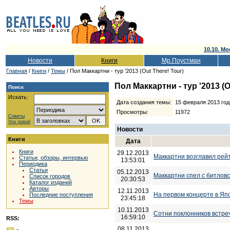
10.10. Мо
Новости
Книги
Мр.Поустман
Главная
/
Книги
/
Темы
/ Пол Маккартни - тур '2013 (Out There! Tour)
Пол Маккартни - тур '2013 (O
Поиск
Искать:
Дата создания темы:
15 февраля 2013 год
Просмотры:
11972
Советы
Vox populi
Новости
Книги
Дата
Книги
29.12.2013
Маккартни возглавил рейт
Статьи, обзоры, интервью
13:53:01
Периодика
Статьи
05.12.2013
Маккартни спел с битловс
Список городов
20:30:53
Каталог изданий
Авторы
12.11.2013
На первом концерте в Яп
Последние поступления
23:45:18
Темы
10.11.2013
Сотни поклонников встре
16:59:10
RSS:
08.11.2013