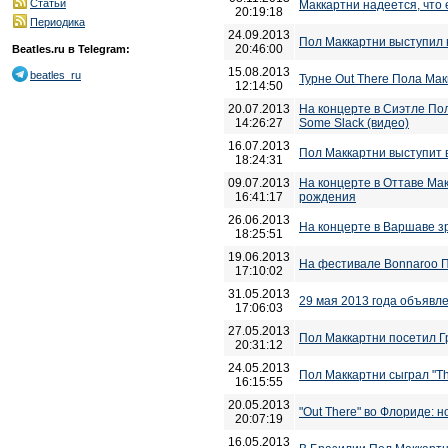
Статьи
Маккартни надеется, что
20:19:18
Периодика
24.09.2013
Пол Маккартни выступил 
20:46:00
Beatles.ru в Telegram:
15.08.2013
beatles_ru
Турне Out There Пола Ма
12:14:50
20.07.2013
На концерте в Сиэтле Пол 
14:26:27
Some Slack (видео)
16.07.2013
Пол Маккартни выступит 
18:24:31
09.07.2013
На концерте в Оттаве Макк
16:41:17
рождения
26.06.2013
На концерте в Варшаве з
18:25:51
19.06.2013
На фестивале Bonnaroo П
17:10:02
31.05.2013
29 мая 2013 года объявл
17:06:03
27.05.2013
Пол Маккартни посетил Г
20:31:12
24.05.2013
Пол Маккартни сыграл "Th
16:15:55
20.05.2013
"Оut There" во Флориде: 
20:07:19
16.05.2013