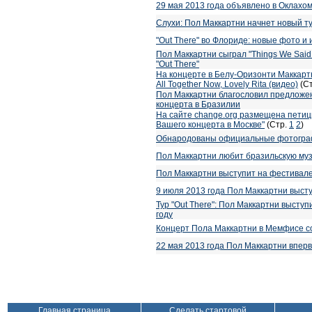
29 мая 2013 года объявлено в Оклахо
Слухи: Пол Маккартни начнет новый ту
"Оut There" во Флориде: новые фото и
Пол Маккартни сыграл "Things We Said
"Out There"
На концерте в Белу-Оризонти Маккартн
All Together Now, Lovely Rita (видео)
(С
Пол Маккартни благословил предложен
концерта в Бразилии
На сайте change.org размещена петиц
Вашего концерта в Москве"
(Стр.
1
2
)
Обнародованы официальные фотограф
Пол Маккартни любит бразильскую му
Пол Маккартни выступит на фестивале
9 июля 2013 года Пол Маккартни выст
Тур "Out There": Пол Маккартни выступ
году
Концерт Пола Маккартни в Мемфисе со
22 мая 2013 года Пол Маккартни впер
Главная страница
Сделать стартовой