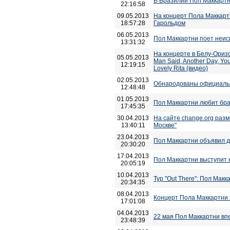
В Бразилии Пол Маккартн
22:16:58
09.05.2013
На концерт Пола Маккартн
18:57:28
Гарольдом
06.05.2013
Пол Маккартни поет неис
13:31:32
На концерте в Белу-Оризо
05.05.2013
Man Said, Another Day, Your
12:19:15
Lovely Rita (видео)
02.05.2013
Обнародованы официальн
12:48:48
01.05.2013
Пол Маккартни любит бра
17:45:35
30.04.2013
На сайте change.org раз
13:40:11
Москве"
23.04.2013
Пол Маккартни объявил д
20:30:20
17.04.2013
Пол Маккартни выступит 
20:05:19
10.04.2013
Тур "Out There": Пол Мак
20:34:35
08.04.2013
Концерт Пола Маккартни 
17:01:08
04.04.2013
22 мая Пол Маккартни вп
23:48:39