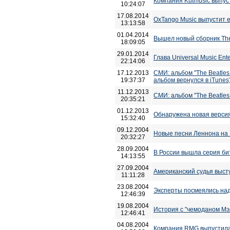
Компания Kutmusic выпус
10:24:07
17.08.2014
OxTango Music выпустит 
13:13:58
01.04.2014
Вышел новый сборник The Be
18:09:05
29.01.2014
Глава Universal Music Ent
22:14:06
17.12.2013
СМИ: альбом "The Beatles:
19:37:37
альбом вернулся в iTunes
11.12.2013
СМИ: альбом "The Beatles
20:35:21
01.12.2013
Обнаружена новая версия 
15:32:40
09.12.2004
Новые песни Леннона на 
20:32:27
28.09.2004
В России вышла серия бит
14:13:55
27.09.2004
Американский судья высту
11:11:28
23.08.2004
Эксперты посмеялись над
12:46:39
19.08.2004
История с "чемоданом Мэ
12:46:41
04.08.2004
Компания RMG выпустила