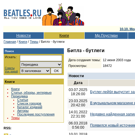
10.10. Мо
Новости
Книги
Мр.Поустман
Главная
/
Книги
/
Темы
/ Битлз - бутлеги
Битлз - бутлеги
Поиск
Искать:
Дата создания темы:
12 июня 2003 года
Просмотры:
18472
Советы
Vox populi
Новости
Книги
Дата
Книги
03.07.2025
Бутлег-лейбл выпустит за
Статьи, обзоры, интервью
18:26:00
Периодика
Статьи
23.03.2025
В музыкальном магазине 
Список городов
20:42:00
Каталог изданий
Авторы
14.01.2022
Недавно найденная запис
Последние поступления
22:31:00
Темы
06.03.2018
Появился новый источник «
0:56:00
RSS:
10.01.2018