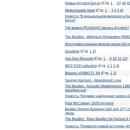
Новые бутлеги Битлз
(Стр.
1
...
47
48
4
Misterclaudel label
(Стр.
1
...
3
4
5
6
)
Новость "В музыкальном магазине в 
Битлз"
Где можно РЕАЛЬНО скачать бутлеги?
The Beatles - Millenium Remasters (RM
Инструментальные версии песен Битл
Goodbye
(Стр.
1
2
)
Voo-Doo Records
(Стр.
1
...
9
10
11
12
)
MCP DVD collection
(Стр.
1
2
3
4
)
Beware of ABKCO, '94
(Стр.
1
2
)
George Harrison - Abandoned Love
The Beatles - Acoustic Masterpieces 19
разобраться
Новость "Недавно найденная запись Б
Paul McCartney: DVD-бутлеги
Beatles Nippon Budokan Hall July 2(?)
диска
The Beatles - Rare Beatles De-Noised 4
Новость "Появился новый источник «It's