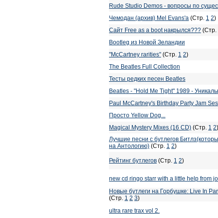
Rude Studio Demos - вопросы по сущес
Чемодан (архив) Mel Evans'a
(Стр.
1
2
)
Сайт Free as a boot накрылся???
(Стр.
Bootleg из Новой Зеландии
"McCartney rarities"
(Стр.
1
2
)
The Beatles Full Collection
Тесты редких песен Beatles
Beatles - "Hold Me Tight" 1989 - Уника
Paul McCartney's Birthday Party Jam Ses
Просто Yellow Dog...
Magical Mystery Mixes (16 CD)
(Стр.
1
2
Лучшие песни с бутлегов Битлз(котор
на Антологию)
(Стр.
1
2
)
Рейтинг бутлегов
(Стр.
1
2
)
new cd ringo starr with a little help from 
Новые бутлеги на Горбушке: Live In Pari
(Стр.
1
2
3
)
ultra rare trax vol 2.