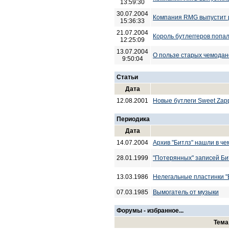
13:59:30
30.07.2004
Компания RMG выпустит р
15:36:33
21.07.2004
Король бутлеггеров попал
12:25:09
13.07.2004
О пользе старых чемодан
9:50:04
Статьи
Дата
12.08.2001
Новые бутлеги Sweet Zap
Периодика
Дата
14.07.2004
Архив "Битлз" нашли в ч
28.01.1999
"Потерянных" записей Би
13.03.1986
Нелегальные пластинки "
07.03.1985
Вымогатель от музыки
Форумы - избранное...
Тем