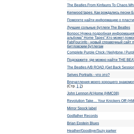
The Beatles.From Kinfauns To Chaos.Whi
Kenwood tapes. Как рождались песни Б
Помогите найти информацию о пластинк
Лучшие сольные бутлеги The Beatles
Вопрос:Нужна подробная информация 
альбома'' Home Tapes".Кто может,помо
FabFour.info - новый справочный сай
битловским бутлегам
Complete Purple Chick / Neilytone / Pur
Подскажите, где можно найти THE BE
The Beatles A/B ROAD (Get Back Session
Selves Portraits - что это?
Впечатления моего хорошего знакомог
(Стр.
1
2
)
John Lennon At Home (HMC08)
Revolution Take.... Your Knickers Off! (
Mirror Spock label
Godfather Records
Brian Epstein Blues
Heather/Goodbye/Suzy parker