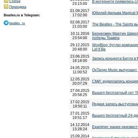
Статьи
В интернете появились с
23:15:00
Периодика
01.09.2017
Юбилей фильма Magical M
17:02:00
Beatles.ru в Telegram:
02.08.2017
beatles_ru
The Beatles - The Saints
21:03:00
10.11.2016
Бизнесмен Мартин Шкрел
23:54:00
победы Трампа
29.12.2015
WogBlog: бутлег-компан
20:48:00
Let It Be
23.06.2015
Запись концерта Битлз в 
18:18:00
24.05.2015
OxTango Music выпускает "
11:00:52
12.05.2015
СМИ: аудиозапись концер
20:07:29
27.04.2015
Вышел бесплатный сет The 
20:58:25
17.02.2015
Редкая запись выступлени
19:50:11
27.01.2015
Вышел бесплатный 24-дис
19:51:17
14.12.2014
Examiner: ранее неизвест
13:28:24
15.09.2014