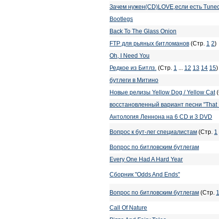
Зачем нужен(CD)LOVE,если есть Tuned 
Bootlegs
Back To The Glass Onion
FTP для рьяных битломанов
(Стр.
1
2
)
Oh, I Need You
Редкое из Битлз.
(Стр.
1
...
12
13
14
15
)
бутлеги в Митино
Новые релизы Yellow Dog / Yellow Cat
(
восстановленный вариант песни "That 
Антология Леннона на 6 CD и 3 DVD
Вопрос к бут-лег специалистам
(Стр.
1
Вопрос по битловским бутлегам
Every One Had A Hard Year
Сборник "Odds And Ends"
Вопрос по битловским бутлегам
(Стр.
Call Of Nature