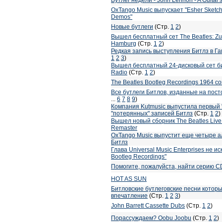
OxTango Music выпускает "Esher Sketchi
Demos"
Новые бутлеги
(Стр.
1
2
)
Вышел бесплатный сет The Beatles: Zu La
Hamburg
(Стр.
1
2
)
Редкая запись выступления Битлз в Га
1
2
3
)
Вышел бесплатный 24-дисковый сет б
Radio
(Стр.
1
2
)
The Beatles Bootleg Recordings 1964 c
Все бутлеги Битлов, изданные на пост
...
6
7
8
9
)
Компания Kutmusic выпустила первый 
"потерянных" записей Битлз
(Стр.
1
2
)
Вышел новый сборник The Beatles Live at
Remaster
OxTango Music выпустит еще четыре а
Битлз
Глава Universal Music Enterprises не 
Bootleg Recordings"
Помогите, пожалуйста, найти серию C
HOT AS SUN
Битловские бутлеговские песни котор
впечатление
(Стр.
1
2
3
)
John Barrett Cassette Dubs
(Стр.
1
2
)
Порассуждаем? Oobu Joobu
(Стр.
1
2
)