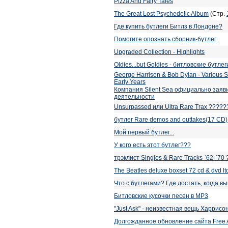
Pizza And Fairy Tales
The Great Lost Psychedelic Album
(Стр.
Где купить бутлеги Битлз в Лондоне?
Помогите опознать сборник-бутлег
Upgraded Collection - Highlights
Oldies...but Goldies - битловские бутле
George Harrison & Bob Dylan - Various S
Early Years
Компания Silent Sea официально заяв
деятельности
Unsurpassed или Ultra Rare Trax ????
бутлег Rare demos and outtakes(17 CD)
Мой первый бутлег...
У кого есть этот бутлег???
трэклист Singles & Rare Tracks `62-`70
The Beatles deluxe boxset 72 cd & dvd ltd
Что с бутлегами? Где достать, когда вы
Битловские кусочки песен в MP3
"Just Ask" - неизвестная вещь Харрисо
Долгожданное обновление сайта Free A