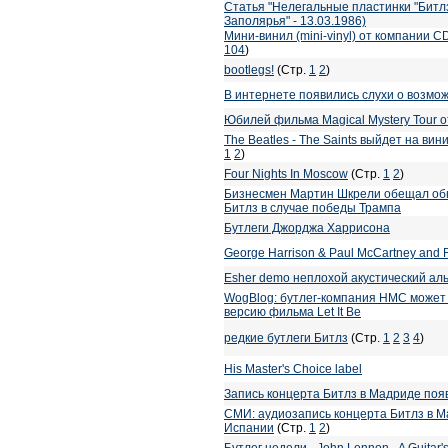
Статья "Нелегальные пластинки "Битлз
Заполярья" - 13.03.1986)
Мини-винил (mini-vinyl) от компании 
104
)
bootlegs!
(Стр.
1
2
)
В интернете появились слухи о возмо
Юбилей фильма Magical Mystery Tour 
The Beatles - The Saints выйдет на в
1
2
)
Four Nights In Moscow
(Стр.
1
2
)
Бизнесмен Мартин Шкрели обещал об
Битлз в случае победы Трампа
Бутлеги Джорджа Харрисона
George Harrison & Paul McCartney and R
Esher demo неплохой акустический ал
WogBlog: бутлег-компания HMC может
версию фильма Let It Be
редкие бутлеги Битлз
(Стр.
1
2
3
4
)
His Master's Choice label
Запись концерта Битлз в Мадриде появ
СМИ: аудиозапись концерта Битлз в М
Испании
(Стр.
1
2
)
Бутлег недели - John Lennon - A Guitar's 