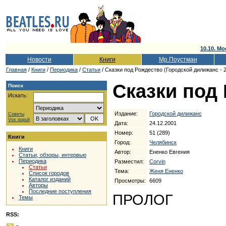
10.10. Мо
Новости
Книги
Мр.Поустман
Главная
/
Книги
/
Периодика
/
Статьи
/ Сказки под Рождество (Городской дилижанс - 2
Сказки под
Поиск
Искать:
Издание:
Городской дилижанс
Советы
Vox populi
Дата:
24.12.2001
Номер:
51 (289)
Книги
Город:
Челябинск
Книги
Автор:
Ененко Евгения
Статьи, обзоры, интервью
Периодика
Разместил:
Corvin
Статьи
Тема:
Женя Ененко
Список городов
Каталог изданий
Просмотры:
6609
Авторы
Последние поступления
ПРОЛОГ
Темы
RSS: