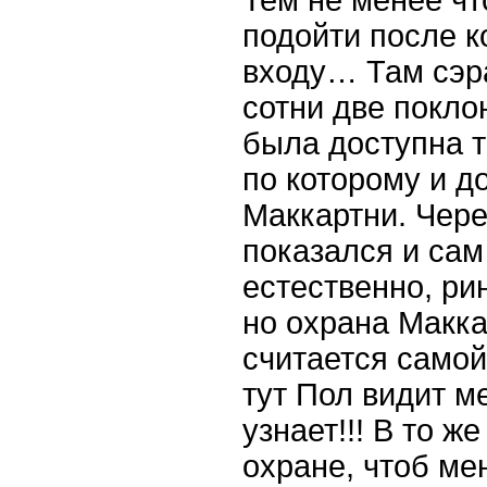
подойти после к
входу… Там сэр
сотни две покло
была доступна т
по которому и д
Маккартни. Чере
показался и сам
естественно, ри
но охрана Макк
считается само
тут Пол видит ме
узнает!!! В то ж
охране, чтоб м