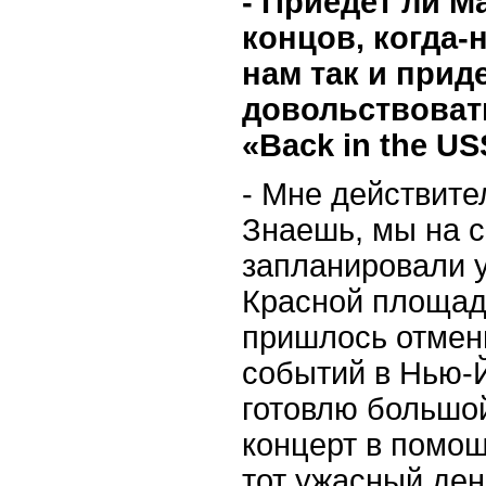
- Приедет ли М
концов, когда-
нам так и прид
довольствоват
«Back in the U
-
Мне действител
Знаешь, мы на 
запланировали у
Красной площади
пришлось отмени
событий в Нью-Й
готовлю большо
концерт в помо
тот ужасный де