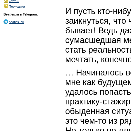
Статьи
Периодика
И пусть кто-ниб
Beatles.ru в Telegram:
заикнуться, что 
beatles_ru
бывает! Ведь д
сумасшедшая ме
стать реальност
мечтать, конечно
… Начиналось в
мне как будуще
удалось попасть
практику-стажир
обыденная ситуа
это чем-то из р
Но только не дл