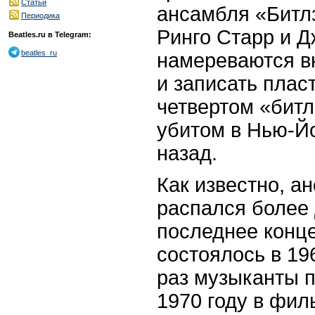
Статьи
ансамбля «Битлз
Периодика
Ринго Старр и Д
Beatles.ru в Telegram:
beatles_ru
намереваются в
и записать плас
четвертом «битл
убитом в Нью-Й
назад.
Как известно, а
распался более 
последнее конц
состоялось в 19
раз музыканты п
1970 году в фил