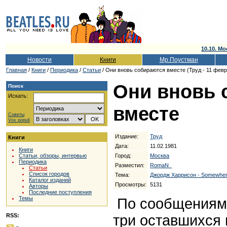
10.10. Мо
Новости
Книги
Мр.Поустман
Главная
/
Книги
/
Периодика
/
Статьи
/ Они вновь собираются вместе (Труд - 11 февр
Они вновь 
Поиск
Искать:
вместе
Советы
Vox populi
Издание:
Труд
Книги
Дата:
11.02.1981
Книги
Город:
Москва
Статьи, обзоры, интервью
Периодика
Разместил:
RomaN_
Статьи
Список городов
Тема:
Джордж Харрисон - Somewhere
Каталог изданий
Просмотры:
5131
Авторы
Последние поступления
Темы
По сообщениям 
три оставшихся 
RSS: