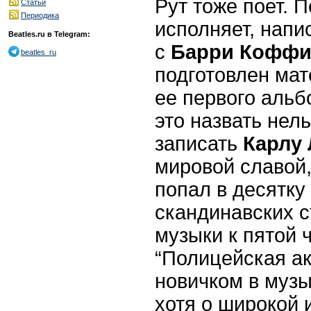
Рут тоже поет. 
Статьи
Периодика
исполняет, напи
Beatles.ru в Telegram:
с
Барри
Коффи
beatles_ru
подготовлен ма
ее первого альб
это назвать нел
записать
Карлу
мировой славой,
попал в десятку
скандинавских 
музыки к пятой 
“Полицейская ак
новичком в музы
хотя о широкой 