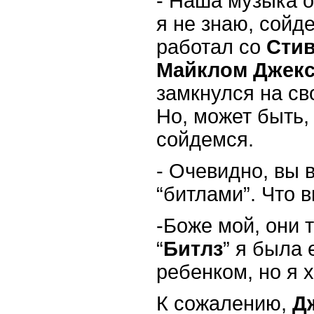
-
Наша музыка оч
я не знаю, сойд
работал со
Сти
Майклом
Джек
замкнулся на св
Но, может быть, 
сойдемся.
-
Очевидно, вы в
“битлами”. Что 
-
Боже мой, они 
“
Битлз
” я была
ребенком, но я 
К сожалению,
Д