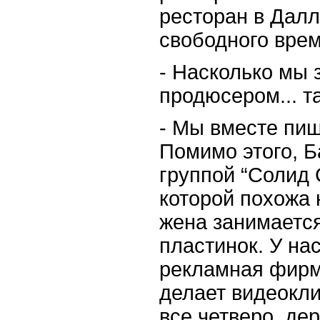
ресторан в Далла
свободного врем
-
Насколько мы з
продюсером... т
-
Мы вместе пише
Помимо этого, Б
группой “Солид 
которой похожа 
жена занимаетс
пластинок. У на
рекламная фирм
делает видеокли
все четверо, де