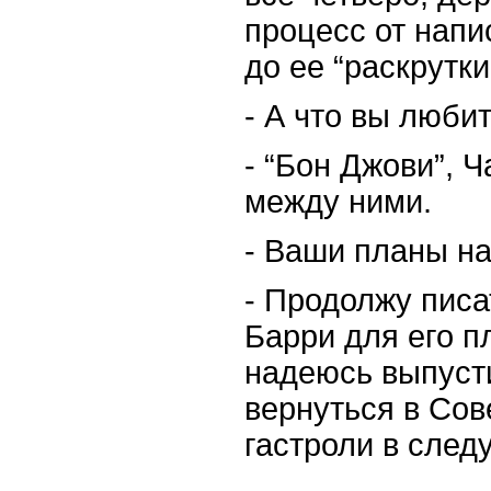
процесс от напи
до ее “раскрутки
-
А что вы любит
-
“Бон Джови”, Ча
между ними.
-
Ваши планы на
-
Продолжу писат
Барри для его п
надеюсь выпусти
вернуться в Сов
гастроли в след