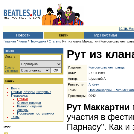
10.10. Мо
Новости
Книги
Мр.Поустман
Главная
/
Книги
/
Периодика
/
Статьи
/ Рут из клана Маккартни (Комсомольская правда
Рут из клан
Поиск
Искать:
Издание:
Комсомольская правда
Советы
Vox populi
Дата:
27.10.1989
Автор:
Шумский А.
Книги
Разместил:
Andrey
Книги
Тема:
Пол Маккартни - Ruth McCart
Статьи, обзоры, интервью
Периодика
Просмотры:
9042
Статьи
Список городов
Рут
Маккартни
Каталог изданий
Авторы
Последние поступления
участия в фести
Темы
Парнасу”. Как и
RSS: