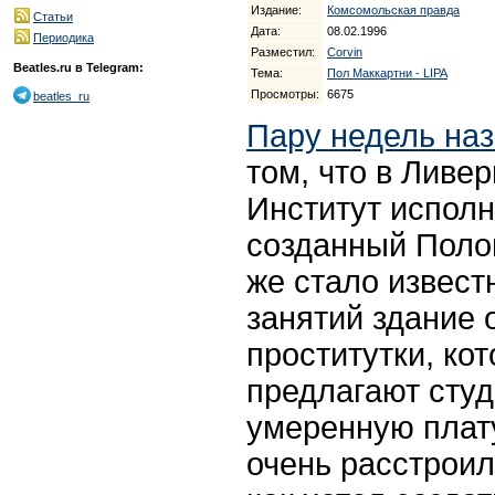
Издание:
Комсомольская правда
Статьи
Дата:
08.02.1996
Периодика
Разместил:
Corvin
Beatles.ru в Telegram:
Тема:
Пол Маккартни - LIPA
Просмотры:
6675
beatles_ru
Пару недель на
том, что в Ливе
Институт исполн
созданный Поло
же стало извест
занятий здание
проститутки, ко
предлагают студ
умеренную плату
очень расстроилс