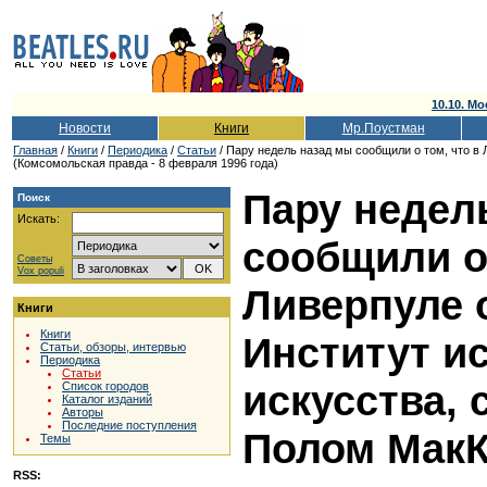
10.10. Мо
Новости
Книги
Мр.Поустман
Главная
/
Книги
/
Периодика
/
Статьи
/ Пару недель назад мы сообщили о том, что в
(Комсомольская правда - 8 февраля 1996 года)
Пару недел
Поиск
Искать:
сообщили о 
Советы
Vox populi
Ливерпуле 
Книги
Книги
Институт и
Статьи, обзоры, интервью
Периодика
Статьи
искусства,
Список городов
Каталог изданий
Авторы
Последние поступления
Полом МакК
Темы
RSS: