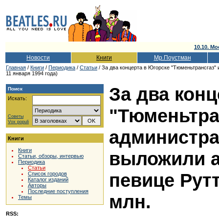
10.10. Мо
Новости
Книги
Мр.Поустман
Главная
/
Книги
/
Периодика
/
Статьи
/ За два концерта в Югорске "Тюменьтрансгаз"
11 января 1994 года)
За два конц
Поиск
Искать:
"Тюменьтра
Советы
Vox populi
администра
Книги
Книги
выложили а
Статьи, обзоры, интервью
Периодика
Статьи
певице Рут
Список городов
Каталог изданий
Авторы
Последние поступления
млн.
Темы
RSS: