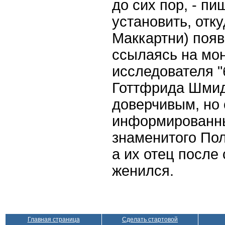
до сих пор, - пи
установить, отк
Маккартни) появ
ссылаясь на мо
исследователя "
Готтфрида Шмид
доверчивым, но
информированны
знаменитого Пол
а их отец после
женился.
Главная страница
Сделать стартовой