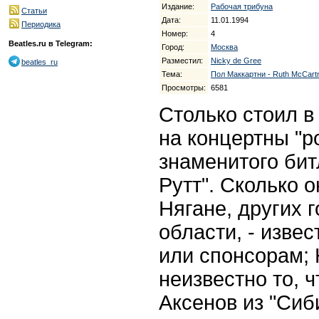
Издание:
Рабочая трибуна
Статьи
Дата:
11.01.1994
Периодика
Номер:
4
Beatles.ru в Telegram:
Город:
Москва
Разместил:
Nicky de Gree
beatles_ru
Тема:
Пол Маккартни - Ruth McCart
Просмотры:
6581
Столько стоил в
на концертны "р
знаменитого бит
Рутт". Сколько о
Нягане, других 
области, - изве
или спонсорам; 
неизвестно то, 
Аксенов из "Сиб