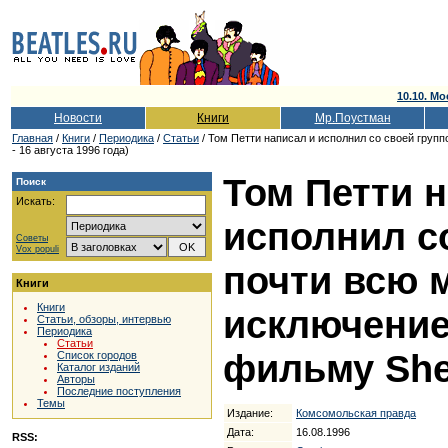
10.10. Мо
Новости
Книги
Мр.Поустман
Главная
/
Книги
/
Периодика
/
Статьи
/ Том Петти написал и исполнил со своей групп
- 16 августа 1996 года)
Том Петти 
Поиск
Искать:
исполнил с
Советы
Vox populi
почти всю м
Книги
Книги
исключение
Статьи, обзоры, интервью
Периодика
Статьи
фильму She'
Список городов
Каталог изданий
Авторы
Последние поступления
Темы
Издание:
Комсомольская правда
Дата:
16.08.1996
RSS: