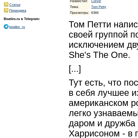
Разместил:
Corvin
Статьи
Тема:
Tom Petty
Периодика
Просмотры:
6366
Beatles.ru в Telegram:
Том Петти напис
beatles_ru
своей группой п
исключением дв
She's The One.
[...]
Тут есть, что по
в себя лучшее из
американском ро
легко узнаваемы
даром и дружба
Харрисоном - в 