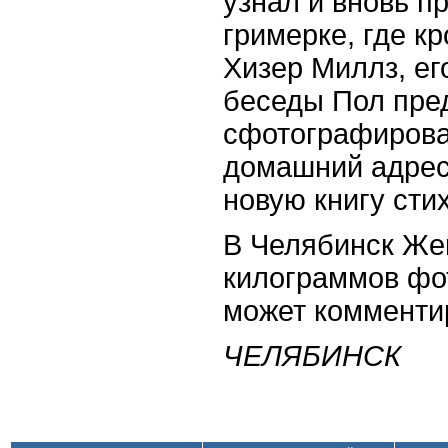
узнал и вновь п
гримерке, где к
Хизер Миллз, ег
беседы Пол пр
сфотографироват
домашний адрес
новую книгу сти
В Челябинск Жен
килограммов фо
может комменти
ЧЕЛЯБИНСК