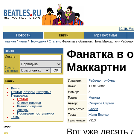
10.10. Мо
Новости
Книги
Мр.Поустман
Главная
/
Книги
/
Периодика
/
Статьи
/ Фанатка в объятиях Пола Маккартни (Рабочая 
Фанатка в 
Поиск
Искать:
Маккартни
Советы
Vox populi
Издание:
Рабочая трибуна
Книги
Дата:
17.01.2002
Книги
Номер:
8
Статьи, обзоры, интервью
Периодика
Город:
Москва
Статьи
Список городов
Автор:
Смирнов Сергей
Каталог изданий
Разместил:
Corvin
Авторы
Последние поступления
Тема:
Женя Ененко
Темы
Просмотры:
7913
RSS:
Вот уже десять л