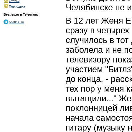
Статьи
Челябинске не и
Периодика
Beatles.ru в Telegram:
В 12 лет Женя 
beatles_ru
сразу в четырех
случилось в тот 
заболела и не п
телевизору пок
участием "Битлз
до конца, - расс
тех пор у меня к
вытащили..." Же
поклонницей лив
начала самосто
гитару (музыку 