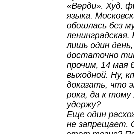
«Верди». Худ. 
языка. Московс
обошлась без му
ленинградская. 
лишь один день
достаточно тип
прочим, 14 мая 
выходной. Ну, 
доказать, что 
рока, да к тому
удержу?
Еще один расхо
не запрещает. О
этот тезис? П