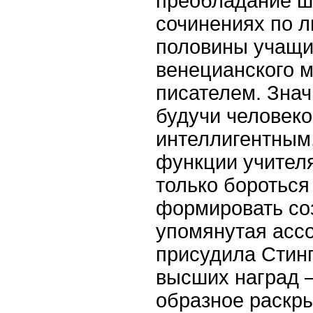
преобладание ш
сочинениях по л
половины учащи
венецианского 
писателем. Значи
будучи человек
интеллигентным,
функции учителя
только бороться
формировать соз
упомянутая асс
присудила Стинг
высших наград 
образное раскры