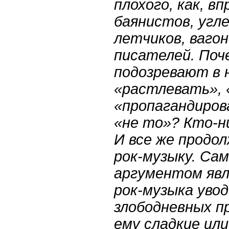
плохого, как, в
баянистов, угле
летчиков, ваго
писателей. Поч
подозревают в 
«растлевать», 
«пропагандиров
«не то»? Кто-н
И все же продо
рок-музыку. Са
аргументом яв
рок-музыка уво
злободневных п
ему сладкие или