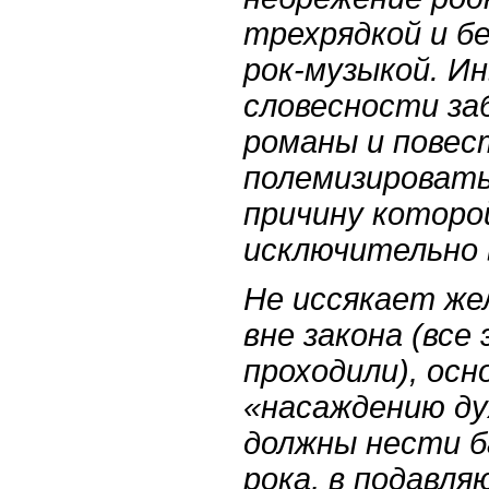
трехрядкой и б
рок-музыкой. И
словесности заб
романы и повес
полемизировать
причину которо
исключительно 
Не иссякает же
вне закона (все
проходили), осн
«насаждению ду
должны нести б
рока, в подавл