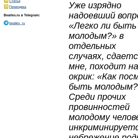
Статьи
Уже изрядно
Периодика
надоевший вопр
Beatles.ru в Telegram:
«Легко ли быть
beatles_ru
молодым?» в
отдельных
случаях, сдаетс
мне, походит н
окрик: «Как пос
быть молодым?
Среди прочих
провинностей
молодому челов
инкриминирует
небрежение род