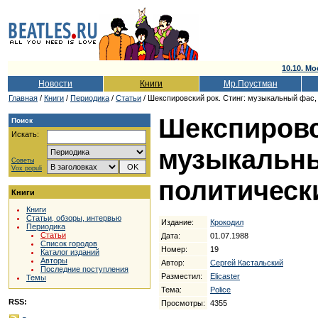
10.10. Мо
Новости
Книги
Мр.Поустман
Главная
/
Книги
/
Периодика
/
Статьи
/ Шекспировский рок. Стинг: музыкальный фас, 
Шекспировс
Поиск
Искать:
музыкальны
Советы
Vox populi
политическ
Книги
Книги
Статьи, обзоры, интервью
Издание:
Крокодил
Периодика
Статьи
Дата:
01.07.1988
Список городов
Номер:
19
Каталог изданий
Авторы
Автор:
Сергей Кастальский
Последние поступления
Разместил:
Elicaster
Темы
Тема:
Police
RSS:
Просмотры:
4355