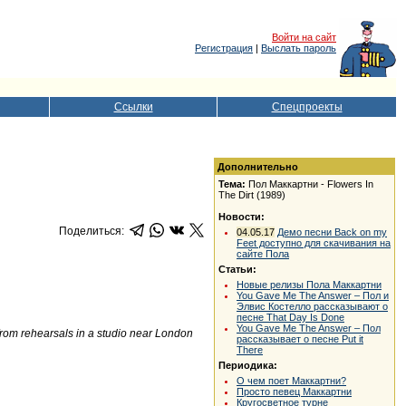
Войти на сайт
Регистрация
|
Выслать пароль
Ссылки
Спецпроекты
Дополнительно
Тема:
Пол Маккартни - Flowers In
The Dirt (1989)
Новости:
Поделиться:
04.05.17
Демо песни Back on my
Feet доступно для скачивания на
сайте Пола
Статьи:
Новые релизы Пола Маккартни
You Gave Me The Answer – Пол и
Элвис Костелло рассказывают о
песне That Day Is Done
You Gave Me The Answer – Пол
 from rehearsals in a studio near London
рассказывает о песне Put it
There
Периодика:
О чем поет Маккартни?
Просто певец Маккартни
Кругосветное турне