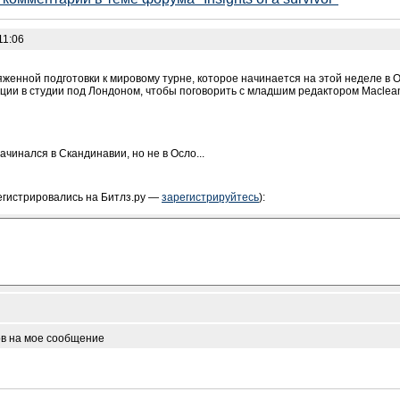
11:06
женной подготовки к мировому турне, которое начинается на этой неделе в О
ции в студии под Лондоном, чтобы поговорить с младшим редактором Maclea
начинался в Скандинавии, но не в Осло...
егистрировались на Битлз.ру —
зарегистрируйтесь
):
ов на мое сообщение