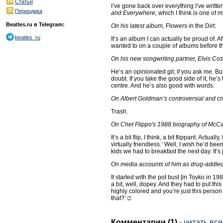
Статьи
I’ve gone back over everything I’ve writ­te
Периодика
and Everywhere,
which I think is one of 
Beatles.ru в Telegram:
On his latest album,
Flowers in the Dirt:
beatles_ru
It’s an album I can actually be proud of. A
wanted to on a couple of albums before th
On his new songwriting partner, Elvis Cost
He’s an opinionated git, if you ask me. But
doubt. If you take the good side of it, he’
centre. And he’s also good with words.
On Albert Goldman’s controversial and cri
Trash.
On Chet Flippo's 1988 biography of McCar
It’s a bit flip, I think, a bit flippant. Actu
virtually friendless.’ Well, I wish he’d 
kids we had to breakfast the next day. It’
On media accounts of him as drug-addled
It started with the pot bust [in Toyko in 19
a bit, well, dopey. And they had to put th
highly colored and you’re just this per­son 
that?’ □
Комментарии (1)
-
читать все