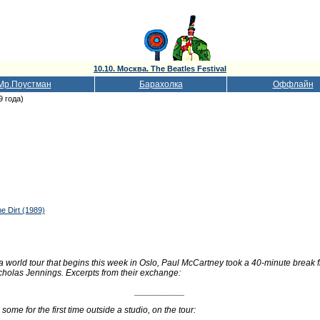
10.10. Москва. The Beatles Festival
Мр.Поустман
Барахолка
Оффлайн
9 года)
e Dirt (1989)
 a world tour that begins this week in Oslo, Paul McCartney took a 40-minute break
cholas Jennings. Excerpts from their exchange:
__________
ome for the first time outside a studio, on the tour: