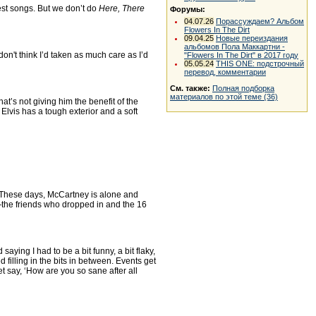
best songs. But we don’t do
Here, There
Форумы:
04.07.26
Порассуждаем? Альбом
Flowers In The Dirt
09.04.25
Новые переиздания
альбомов Пола Маккартни -
don't think I’d taken as much care as I’d
"Flowers In The Dirt" в 2017 году
05.05.24
THIS ONE: подстрочный
перевод, комментарии
См. также:
Полная подборка
материалов по этой теме (36)
hat’s not giving him the benefit of the
 Elvis has a tough exterior and a soft
goes: ’These days, McCartney is alone and
]—the friends who dropped in and the 16
saying I had to be a bit funny, a bit flaky,
 filling in the bits in between. Events get
eet say, ‘How are you so sane after all