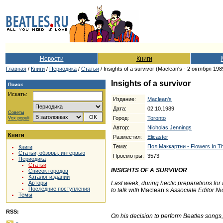
Новости
Книги
Главная
/
Книги
/
Периодика
/
Статьи
/ Insights of a survivor (Maclean's - 2 октября 198
Insights of a survivor
Поиск
Искать:
Издание:
Maclean's
Дата:
02.10.1989
Советы
Город:
Toronto
Vox populi
Автор:
Nicholas Jennings
Книги
Разместил:
Elicaster
Тема:
Пол Маккартни - Flowers In Th
Книги
Статьи, обзоры, интервью
Просмотры:
3573
Периодика
Статьи
INSIGHTS OF A SURVIVOR
Список городов
Каталог изданий
Last week, during hectic preparations for
Авторы
Последние поступления
to talk with
Maclean’s
Associate Editor Ni
Темы
RSS:
On his decision to perform Beatles songs, s