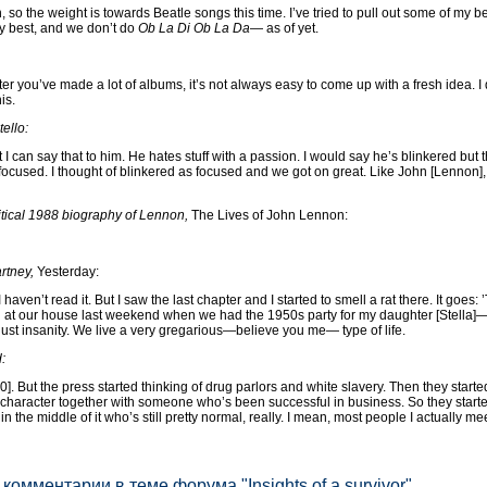
n, so the weight is towards Beatle songs this time. I’ve tried to pull out some of my 
my best, and we don’t do
Ob La Di Ob La Da
— as of yet.
fter you’ve made a lot of albums, it’s not always easy to come up with a fresh idea. I 
is.
ello:
 I can say that to him. He hates stuff with a passion. I would say he’s blinkered but t
s focused. I thought of blinkered as focused and we got on great. Like John [Lennon],
ti­cal 1988 biography of Lennon,
The Lives of John Lennon:
t­ney,
Yesterday:
ally, I haven’t read it. But I saw the last chapter and I started to smell a rat there. It 
been at our house last weekend when we had the 1950s party for my daughter [Stella
s just insanity. We live a very gregarious—believe you me— type of life.
:
80]. But the press started thinking of drug parlors and white slavery. Then they started 
is character together with someone who’s been successful in business. So they started
in the middle of it who’s still pretty normal, really. I mean, most people I actual­ly m
 комментарии в теме форума "Insights of a survivor"