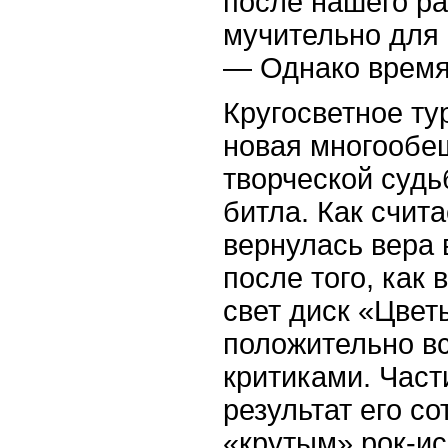
после нашего р
мучительно для 
— Однако время 
Кругосветное т
новая многообе
творческой судь
битла. Как счита
вернулась вера 
после того, как
свет диск «Цвет
положительно вс
критиками. Част
результат его с
«крутым» рок-и