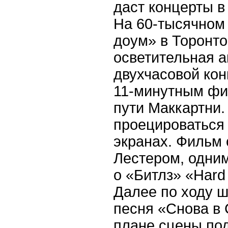
даст концерты в
На 60-тысячном
доум» в Торонт
осветительная 
двухчасовой кон
11-минутным фи
пути Маккартни.
проецироваться 
экранах. Фильм
Лестером, одни
о «Битлз» «Hard 
Далее по ходу ш
песня «Снова в
плане сцены по