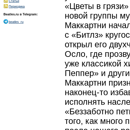
Статьи
«Цветы в грязи»
Периодика
новой группы му
Beatles.ru в Telegram:
beatles_ru
Маккартни нача
с «Битлз» круго
открыл его дву
Осло, где прозв
уже классикой х
Пеппер» и други
Маккартни призн
наконец-то изба
исполнять насле
«Беззаботно пет
того, как много