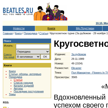
10.10. Мо
Новости
Книги
Мр.Поустман
Главная
/
Книги
/
Периодика
/
Статьи
/ Кругосветное турне (За рубежом - 29 ноября 1
Кругосветн
Поиск
Искать:
Издание:
За рубежом
Советы
Vox populi
Дата:
29.11.1989
Номер:
49 (1534)
Книги
Разместил:
Elicaster
Книги
Тема:
Пол Маккартни - Flowers In Th
Статьи, обзоры, интервью
Периодика
Просмотры:
3565
Статьи
Список городов
«
Каталог изданий
Авторы
Последние поступления
Темы
Вдохновленный
RSS:
успехом своего 