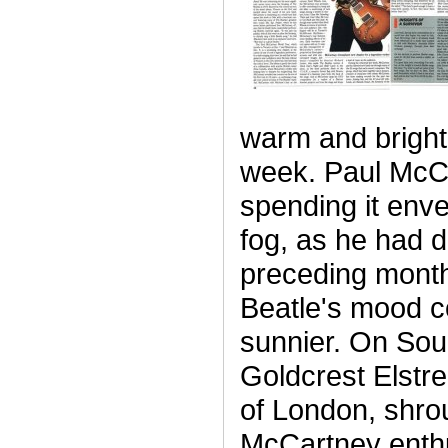
warm and bright
week. Paul McC
spending it env
fog, as he had d
preceding month
Beatle's mood c
sunnier. On Sou
Goldcrest Elstr
of London, shro
McCartney enthus