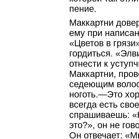
пение.
Маккартни дове
ему при написан
«Цветов в грязи
гордиться. «Элв
отнести к усту
Маккартни, пров
седеющим волос
ноготь.—Это хор
всегда есть свое
спрашиваешь: «К
это?», он не гов
Он отвечает: «М