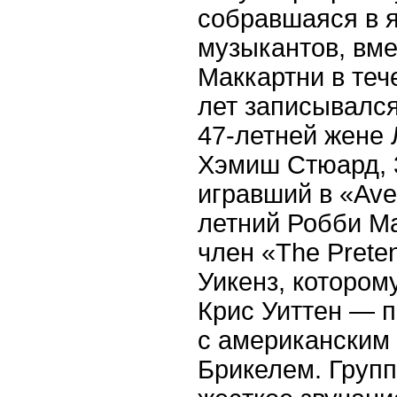
собравшаяся в я
музыкантов, вме
Маккартни в теч
лет записывался 
47-летней жене
Хэмиш Стюард, 3
игравший в «Ave
летний Робби М
член «The Prete
Уикенз, которому
Крис Уиттен — п
с американским
Брикелем. Групп