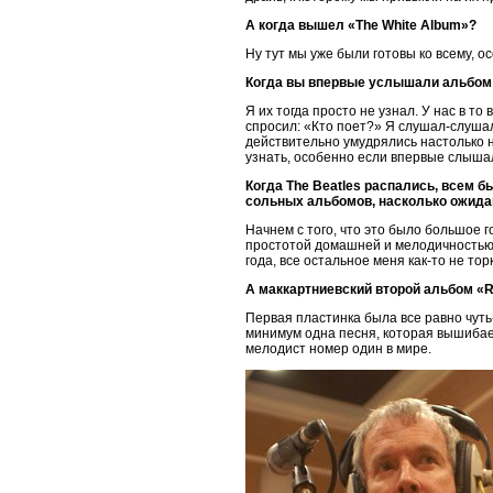
А когда вышел «The White Album»?
Ну тут мы уже были готовы ко всему, ос
Когда вы впервые услышали альбом 
Я их тогда просто не узнал. У нас в т
спросил: «Кто поет?» Я слушал-слушал
действительно умудрялись настолько н
узнать, особенно если впервые слышал
Когда The Beatles распались, всем 
сольных альбомов, насколько ожида
Начнем с того, что это было большое 
простотой домашней и мелодичностью. 
года, все остальное меня как-то не тор
А маккартниевский второй альбом «
Первая пластинка была все равно чуть-
минимум одна песня, которая вышибает 
мелодист номер один в мире.