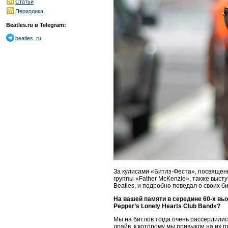
Статьи
Периодика
Beatles.ru в Telegram:
beatles_ru
За кулисами «Битлз-Феста», посвящен
группы «Father McKenzie», также выс
Beatles, и подробно поведал о своих 
На вашей памяти в середине 60-х вых
Pepper’s Lonely Hearts Club Band»?
Мы на битлов тогда очень рассердились.
драйв, к которому мы привыкли на их п