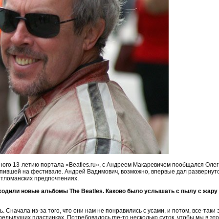
ного 13-летию портала «Beatles.ru», c Андреем Макаревичем пообщался Ол
тупившей на фестивале. Андрей Вадимович, возможно, впервые дал развернут
битломанских предпочтениях.
одили новые альбомы The Beatles. Каково было услышать с пылу с жару их
 Сначала из-за того, что они нам не понравились с усами, и потом, все-таки 
редыдущих пластинках. Потребовалось где-то несколько суток, чтобы мы в это