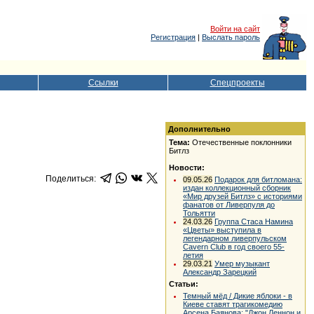
Войти на сайт
Регистрация
|
Выслать пароль
Ссылки
Спецпроекты
Дополнительно
Тема:
Отечественные поклонники
Битлз
Новости:
Поделиться:
09.05.26
Подарок для битломана:
издан коллекционный сборник
«Мир друзей Битлз» с историями
фанатов от Ливерпуля до
Тольятти
24.03.26
Группа Стаса Намина
«Цветы» выступила в
легендарном ливерпульском
Cavern Club в год своего 55-
летия
29.03.21
Умер музыкант
Александр Зарецкий
Статьи:
Темный мёд / Дикие яблоки - в
Киеве ставят трагикомедию
Арсена Баянова: "Джон Леннон и