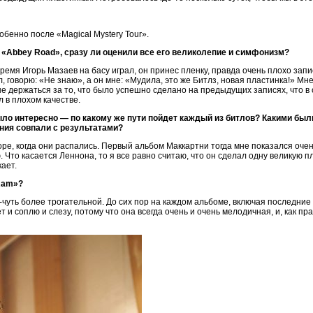
обенно после «Magical Mystery Tour».
«Abbey Road», сразу ли оценили все его великолепие и симфонизм?
о время Игорь Мазаев на басу играл, он принес пленку, правда очень плохо за
, говорю: «Не знаю», а он мне: «Мудила, это же Битлз, новая пластинка!» Мн
е держаться за то, что было успешно сделано на предыдущих записях, что в
 в плохом качестве.
было интересно — по какому же пути пойдет каждый из битлов? Какими бы
ния совпали с результатами?
горе, когда они распались. Первый альбом Маккартни тогда мне показался оче
Что касается Леннона, то я все равно считаю, что он сделал одну великую пл
кает.
Ram»?
чуть более трогательной. До сих пор на каждом альбоме, включая последние р
и соплю и слезу, потому что она всегда очень и очень мелодичная, и, как пр