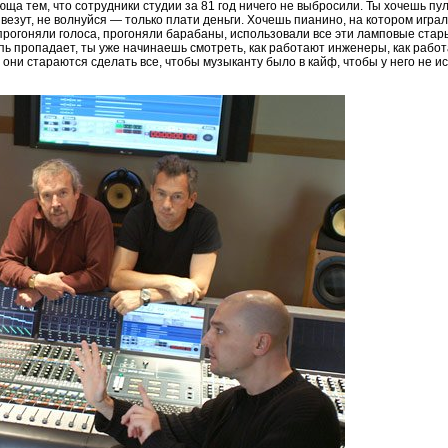
а тем, что сотрудники студии за 81 год ничего не выбросили. Ты хочешь пул
ивезут, не волнуйся — только плати деньги. Хочешь пианино, на котором игра
т прогоняли голоса, прогоняли барабаны, использовали все эти ламповые ста
 пропадает, ты уже начинаешь смотреть, как работают инженеры, как работ
от они стараются сделать все, чтобы музыканту было в кайф, чтобы у него не 