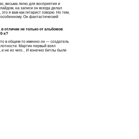
во, весьма легко для восприятия и
лайдом, на записи он всегда делал
это я вам как гитарист говорю. Но тем,
по особенному. Он фантастический
 в отличие не только от альбомов
70-х?
что в общем-то именно он — создатель
й плотности. Мартин первый взял
 и не из чего... И конечно битлы были