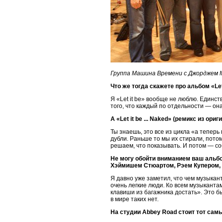
Группа Машина Времени с Джорджем 
Что же тогда скажете про альбом «L
Я «Let it be» вообще не люблю. Единс
того, что каждый по отдельности — он
А «Let it be ... Naked» (ремикс из о
Ты знаешь, это все из цикла «а тепер
дубли. Раньше то мы их стирали, пото
решаем, что показывать. И потом — со
Не могу обойти вниманием ваш альбом
Хэймишем Стюартом, Рэем Купером, 
Я давно уже заметил, что чем музыкан
очень легкие люди. Ко всем музыкантам
клавиши из багажника достать». Это 
в мире таких нет.
На студии Abbey Road стоит тот самы