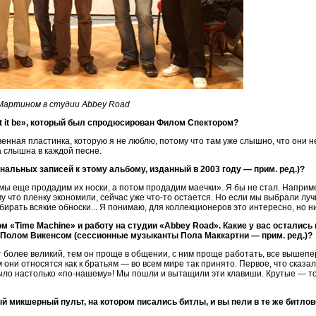
Мартином в студии Abbey Road
et it be», который был спродюсирован Филом Спектором?
твенная пластинка, которую я не люблю, потому что там уже слышно, что они 
а слышна в каждой песне.
ригинальных записей к этому альбому, изданный в 2003 году — прим. ред.)?
ь мы еще продадим их носки, а потом продадим маечки». Я бы не стал. Напри
му что пленку экономили, сейчас уже что-то остается. Но если мы выбрали лу
бирать всякие обноски... Я понимаю, для коллекционеров это интересно, но н
 «Time Machine» и работу на студии «Abbey Road». Какие у вас остались
Полом Викенсом (сессионные музыканты Пола Маккартни — прим. ред.)?
т более великий, тем он проще в общении, с ним проще работать, все выше
 они относятся как к братьям — во всем мире так принято. Первое, что сказа
было настолько «по-нашему»! Мы пошли и вытащили эти клавиши. Крутые — т
й микшерный пульт, на котором писались битлы, и вы пели в те же битло