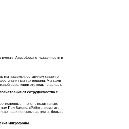
не вместе. Атмосфера отчужденности и
мер мы пишемся, оставляем какие-то
чшее, значит мы так решили. Мы сами
икакой революции это ведь не делает.
 впечатления от сотрудничества с
перечисленные — очень позитивные,
л нам Пол Викенс: «Ребята, помогите
олько наши попсовые артисты, больше
вские микрофоны...