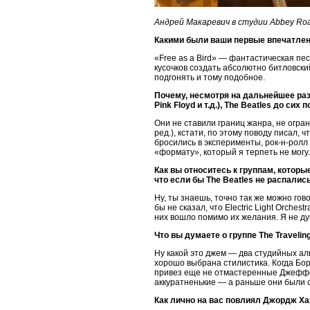
Андрей Макаревич в студии Abbey Ro
Какими были ваши первые впечатления
«Free as a Bird» — фантастическая пе
кусочков создать абсолютно битловски
подгонять и тому подобное.
Почему, несмотря на дальнейшее раз
Pink Floyd и т.д.), The Beatles до си
Они не ставили границ жанра, не огран
ред.), кстати, по этому поводу писал, 
бросились в эксперименты, рок-н-ролл 
«формату», который я терпеть не могу.
Как вы относитесь к группам, которы
что если бы The Beatles не распались
Ну, ты знаешь, точно так же можно го
бы не сказал, что Electric Light Orches
них вошло помимо их желания. Я не ду
Что вы думаете о группе The Traveli
Ну какой это джем — два студийных ал
хорошо выбрана стилистика. Когда Бори
привез еще не отмастеренные Джеффом
аккуратненькие — а раньше они были 
Как лично на вас повлиял Джордж Ха