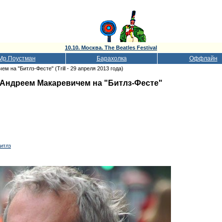
10.10. Москва. The Beatles Festival
Мр.Поустман
Барахолка
Оффлайн
 на "Битлз-Фесте" (Trill - 29 апреля 2013 года)
 Андреем Макаревичем на "Битлз-Фесте"
итлз