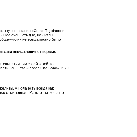
писанную, поставил «Come Together» и
е было очень стыдно, но битлы
 общем-то их не всегда можно было
ли ваши впечатления от первых
нь симпатичным своей какой-то
астинку — это «Plastic Ono Band» 1970
елизы, у Пола есть всегда как
авило, минорная. Маккартни, конечно,