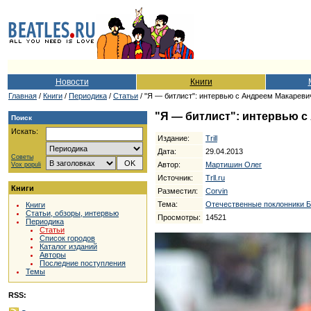
Новости
Книги
Главная
/
Книги
/
Периодика
/
Статьи
/ "Я — битлист": интервью с Андреем Макаревичем
"Я — битлист": интервью с
Поиск
Искать:
Издание:
Trill
Дата:
29.04.2013
Советы
Автор:
Мартишин Олег
Vox populi
Источник:
Trll.ru
Книги
Разместил:
Corvin
Тема:
Отечественные поклонники Б
Книги
Статьи, обзоры, интервью
Просмотры:
14521
Периодика
Статьи
Список городов
Каталог изданий
Авторы
Последние поступления
Темы
RSS: