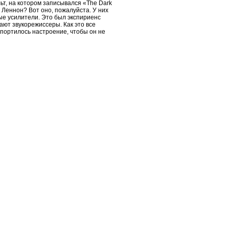
ьт, на котором записывался «The Dark
л Леннон? Вот оно, пожалуйста. У них
рые усилители. Это был экспириенс
ают звукорежиссеры. Как это все
испортилось настроение, чтобы он не