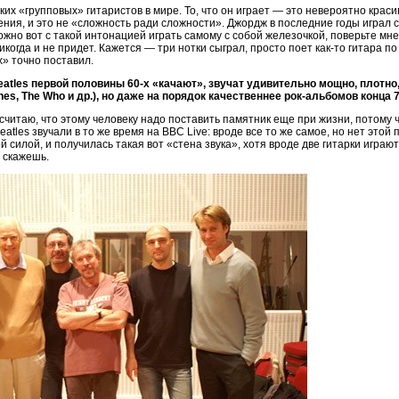
аких «групповых» гитаристов в мире. То, что он играет — это невероятно краси
ния, и это не «сложность ради сложности». Джордж в последние годы играл с
ожно вот с такой интонацией играть самому с собой железочкой, поверьте мне, 
 никогда и не придет. Кажется — три нотки сыграл, просто поет как-то гитара 
х» точно поставил.
tles первой половины 60-х «качают», звучат удивительно мощно, плотно,
nes, The Who и др.), но даже на порядок качественнее рок-альбомов конца 
считаю, что этому человеку надо поставить памятник еще при жизни, потому 
eatles звучали в то же время на BBC Live: вроде все то же самое, но нет это
силой, и получилась такая вот «стена звука», хотя вроде две гитарки играют,
 скажешь.