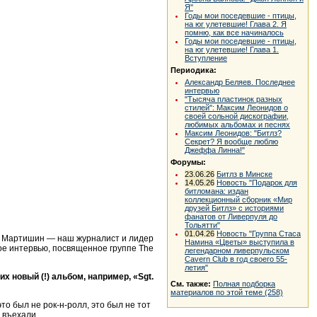
Я"
Годы мои поседевшие - птицы,
на юг улетевшие! Глава 2. Я
помню, как все начиналось
Годы мои поседевшие - птицы,
на юг улетевшие! Глава 1.
Вступление
Периодика:
Александр Беляев. Последнее
интервью
"Тысяча пластинок разных
стилей": Максим Леонидов о
своей сольной дискографии,
любимых альбомах и песнях
Максим Леонидов: "Битлз?
Секрет? Я вообще люблю
Джеффа Линна!"
Форумы:
23.06.26
Битлз в Минске
14.05.26
Новость "Подарок для
битломана: издан
коллекционный сборник «Мир
друзей Битлз» с историями
фанатов от Ливерпуля до
Тольятти"
01.04.26
Новость "Группа Стаса
ег Мартишин — наш журналист и лидер
Намина «Цветы» выступила в
ое интервью, посвященное группе The
легендарном ливерпульском
Cavern Club в год своего 55-
летия"
 новый (!) альбом, например, «Sgt.
См. также:
Полная подборка
материалов по этой теме (258)
это был не рок-н-ролл, это был не тот
 въехали.