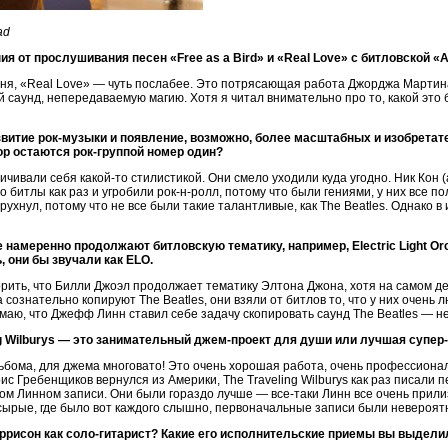
ad
 от прослушивания песен «Free as a Bird» и «Real Love» с битловской «A
сня, «Real Love» — чуть послабее. Это потрясающая работа Джорджа Мартина,
й саунд, непередаваемую магию. Хотя я читал внимательно про то, какой это
витие рок-музыки и появление, возможно, более масштабных и изобретател
х пор остаются рок-группой номер один?
ичивали себя какой-то стилистикой. Они смело уходили куда угодно. Ник Кон 
что битлы как раз и угробили рок-н-ролл, потому что были гениями, у них все п
рухнул, потому что не все были такие талантливые, как The Beatles. Однако в 
е намеренно продолжают битловскую тематику, например, Electric Light O
, они бы звучали как ELO.
ворить, что Билли Джоэл продолжает тематику Элтона Джона, хотя на самом д
tra сознательно копируют The Beatles, они взяли от битлов то, что у них очень 
маю, что Джефф Линн ставил себе задачу скопировать саунд The Beatles — не
ng Wilburys — это занимательный джем-проект для души или лучшая супер
ьбома, для джема многовато! Это очень хорошая работа, очень профессиональ
с Гребенщиков вернулся из Америки, The Traveling Wilburys как раз писали п
 Линном записи. Они были гораздо лучше — все-таки Линн все очень прилиз
сырые, где было вот каждого слышно, первоначальные записи были невероят
ррисон как соло-гитарист? Какие его исполнительские приемы вы выдели