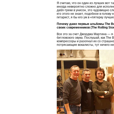
Я считаю, что он один из лучших вот т
иногда невероятно сложно для исполне
дабл-треки в унисон, это чудовищно сл
кто этого не знает, подобное в голову
гитарист, я бы его уж в «пятерку лучши
Почему даже первые альбомы The Bea
своих современников (The Rolling Sto
Все это за счет Джорджа Мартина — я 
битловского звука. Послушай, как The B
компрессоры и разогнал их со страшной 
потрясающие вокалисты, тут ничего не