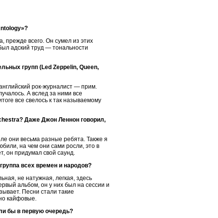
ntology»?
 прежде всего. Он сумел из этих
 был адский труд — тональности
ьных групп (Led Zeppelin, Queen,
(английский рок-журналист — прим.
олучалось. А вслед за ними все
итоге все свелось к так называемому
rchestra? Даже Джон Леннон говорил,
еле они весьма разные ребята. Также я
любили, на чем они сами росли, это в
т, он придумал свой саунд.
-группа всех времен и народов?
ная, не натужная, легкая, здесь
ервый альбом, он у них был на сессии и
ывает. Песни стали такие
но кайфовые.
ли бы в первую очередь?