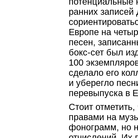
потенциальные 
ранних записей 
сориентироватьс
Европе на четыр
песен, записанны
бокс-сет был из
100 экземпляров
сделало его кол
и уберегло песн
перевыпуска в Е
Стоит отметить,
правами на музы
фонограмм, но н
отчислений. Их 