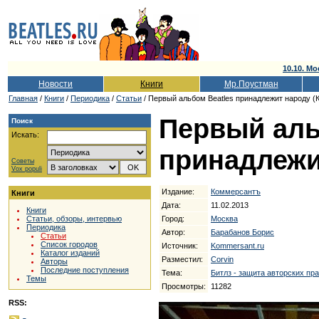
10.10. Мо
Новости
Книги
Мр.Поустман
Главная
/
Книги
/
Периодика
/
Статьи
/ Первый альбом Beatles принадлежит народу (
Первый аль
Поиск
Искать:
принадлежи
Советы
Vox populi
Издание:
Коммерсантъ
Книги
Дата:
11.02.2013
Книги
Город:
Москва
Статьи, обзоры, интервью
Периодика
Автор:
Барабанов Борис
Статьи
Список городов
Источник:
Kommersant.ru
Каталог изданий
Разместил:
Corvin
Авторы
Последние поступления
Тема:
Битлз - защита авторских пр
Темы
Просмотры:
11282
RSS: