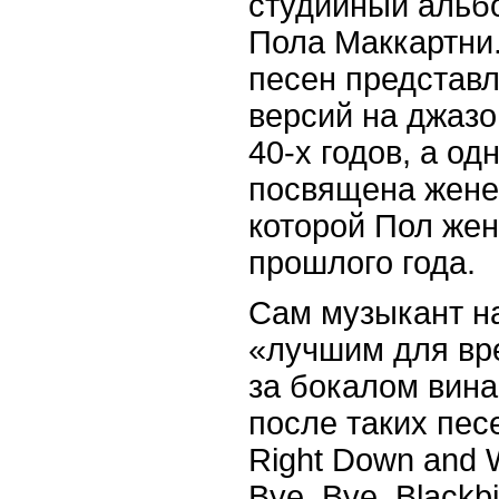
студийный альб
Пола Маккартни
песен представл
версий на джаз
40-х годов, а одн
посвящена жене
которой Пол жен
прошлого года.
Сам музыкант н
«лучшим для вр
за бокалом вина
после таких песе
Right Down and Wr
Bye, Bye, Blackb