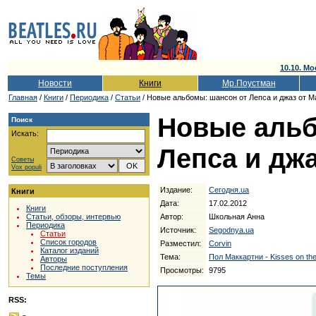
10.10. Мо
Новости
Книги
Мр.Поустман
Главная
/
Книги
/
Периодика
/
Статьи
/ Новые альбомы: шансон от Лепса и джаз от Ма
Новые альб
Поиск
Искать:
Лепса и джа
Советы
Vox populi
Издание:
Сегодня.ua
Книги
Дата:
17.02.2012
Книги
Автор:
Школьная Анна
Статьи, обзоры, интервью
Периодика
Источник:
Segodnya.ua
Статьи
Список городов
Разместил:
Corvin
Каталог изданий
Тема:
Пол Маккартни - Kisses on the
Авторы
Последние поступления
Просмотры:
9795
Темы
RSS: