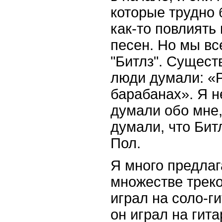
которые трудно 
как-то повлиять
песен. Но мы вс
"Битлз". Сущест
люди думали: «Р
барабанах». Я н
думали обо мне,
думали, что Битл
Пол.
Я много предлаг
множестве треко
играл на соло-г
он играл на гит