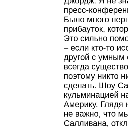
Джордж: Я не зн
пресс-конференц
Было много нерв
прибауток, кото
Это сильно помо
– если кто-то ис
другой с умным 
всегда существ
поэтому никто н
сделать. Шоу С
кульминацией н
Америку. Глядя н
не важно, что м
Салливана, откл