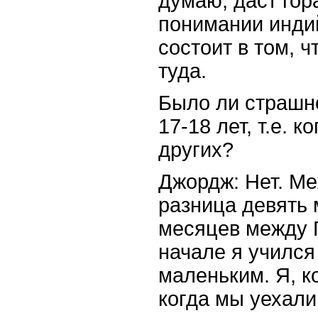
думаю, даст гор
понимании инди
состоит в том, ч
туда.
Было ли страшно
17-18 лет, т.е. 
других?
Джордж: Нет. М
разница девять 
месяцев между 
начале я учился
маленьким. Я, к
когда мы уехали 