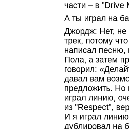
части – в "Drive 
А ты играл на б
Джордж: Нет, не
трек, потому чт
написал песню, 
Пола, а затем п
говорил: «Делай
давал вам возмо
предложить. Но н
играл линию, оч
из "Respect", в
И я играл линию
дублировал на б