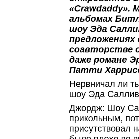
«Crawdaddy». 
альбомах Битлз
шоу Эда Салли
предложениях 
соавторстве с
даже романе Э
Патти Харрис
Нервничал ли т
шоу Эда Саллива
Джордж: Шоу Са
прикольным, пот
присутствовал н
было плохо во в