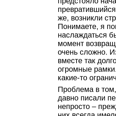
предстояло нача
превратившийся в
же, возникли ст
Понимаете, я по
наслаждаться бы
момент возвраще
очень сложно. И
вместе так долг
огромные рамки
какие-то ограни
Проблема в том,
давно писали п
непросто – прежд
них всегда имел