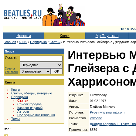
10.10. Мо
Новости
Книги
Мр.Поустман
Главная
/
Книги
/
Периодика
/
Статьи
/ Интервью Митчелла Глейзера с Джорджем Хар
Интервью 
Поиск
Искать:
Глейзера с
Советы
Vox populi
Харрисоно
Книги
Книги
Статьи, обзоры, интервью
Издание:
Crawdaddy
Периодика
Статьи
Дата:
01.02.1977
Список городов
Автор:
Глейзер Митчелл
Каталог изданий
Авторы
Источник:
Pyostriy.livejournal.com
Последние поступления
Разместил:
jawbone
Темы
Тема:
Джордж Харрисон - Thirty Thre
RSS:
Просмотры:
8379