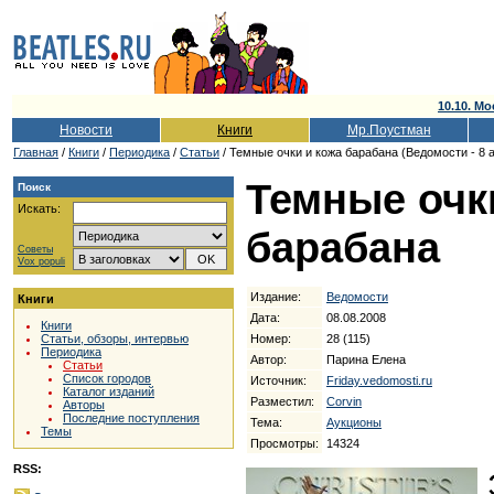
10.10. Мо
Новости
Книги
Мр.Поустман
Главная
/
Книги
/
Периодика
/
Статьи
/ Темные очки и кожа барабана (Ведомости - 8 а
Темные очк
Поиск
Искать:
барабана
Советы
Vox populi
Издание:
Ведомости
Книги
Дата:
08.08.2008
Книги
Номер:
28 (115)
Статьи, обзоры, интервью
Периодика
Автор:
Парина Елена
Статьи
Список городов
Источник:
Friday.vedomosti.ru
Каталог изданий
Разместил:
Corvin
Авторы
Последние поступления
Тема:
Аукционы
Темы
Просмотры:
14324
RSS: