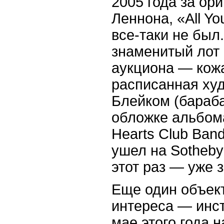
2005 года за ор
Леннона, «All Yo
все-таки не был
знаменитый лот
аукциона — кож
расписанная ху
Блейком (бараба
обложке альбома
Hearts Club Band
ушел на Sotheby'
этот раз — уже 
Еще один объек
интереса — инс
мае этого года 