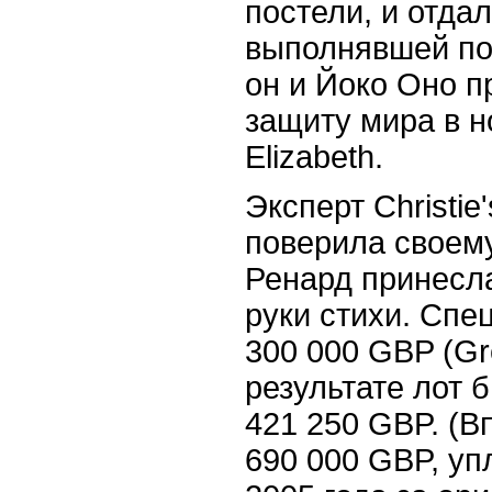
постели, и отда
выполнявшей по
он и Йоко Оно п
защиту мира в 
Elizabeth.
Эксперт Christie
поверила своему
Ренард принесл
руки стихи. Спе
300 000 GBP (Gre
результате лот 
421 250 GBP. (В
690 000 GBP, уп