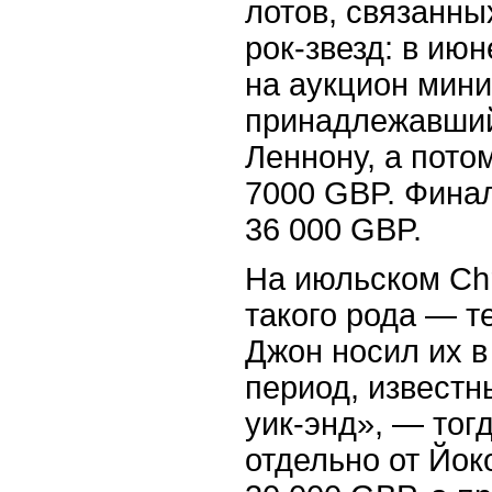
лотов, связанн
рок-звезд: в ию
на аукцион мини
принадлежавший
Леннону, а потом
7000 GBP. Фина
36 000 GBP.
На июльском Chr
такого рода — т
Джон носил их в 
период, известн
уик-энд», — тог
отдель­но от Йок