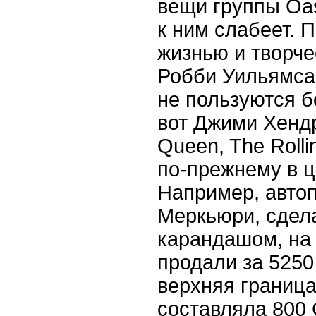
вещи группы Oas
к ним слабеет. 
жизнью и творч
Робби Уильямса, 
не пользуются 
вот Джими Хендр
Queen, The Roll
по-прежнему в ц
Например, авто
Меркьюри, сдел
карандашом, на 
продали за 5250
верхняя граница
составляла 800