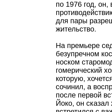
по 1976 год, он
противодействи
для пары разре
жительство.
На премьере се
безупречном ко
носком старомод
гомерический хо
которую, хочетс
сочинил, а восп
после первой вс
Йоко, он сказал 
встретился с в