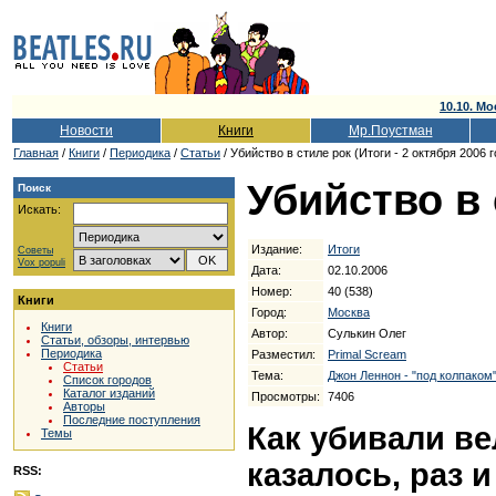
10.10. Мо
Новости
Книги
Мр.Поустман
Главная
/
Книги
/
Периодика
/
Статьи
/ Убийство в стиле рок (Итоги - 2 октября 2006 г
Убийство в 
Поиск
Искать:
Издание:
Итоги
Советы
Vox populi
Дата:
02.10.2006
Номер:
40 (538)
Книги
Город:
Москва
Книги
Автор:
Сулькин Олег
Статьи, обзоры, интервью
Периодика
Разместил:
Primal Scream
Статьи
Тема:
Джон Леннон - "под колпаком
Список городов
Каталог изданий
Просмотры:
7406
Авторы
Последние поступления
Как убивали ве
Темы
казалось, раз 
RSS: