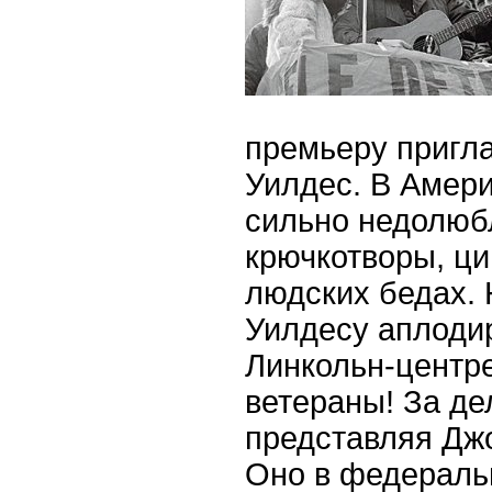
премьеру пригла
Уилдес. В Амери
сильно недолюб
крючкотворы, ци
людских бедах. 
Уилдесу аплоди
Линкольн-центр
ветераны! За де
представляя Дж
Оно в федераль