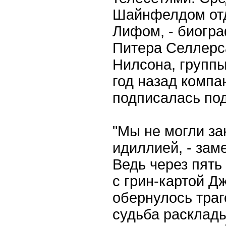
Шайнфелдом отд
Лифом, - биогр
Питера Селлерса
Нилсона, группы
год назад компа
подписалась под
"Мы не могли з
идиллией, - зам
Ведь через пять
с грин-картой Д
обернулось траг
судьба расклады