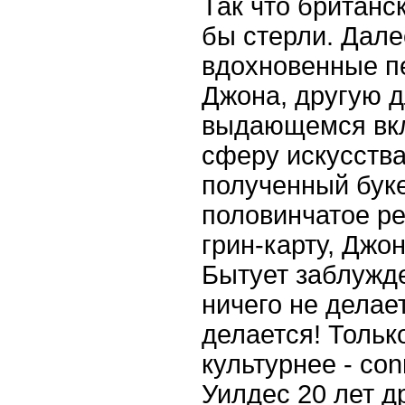
Так что британс
бы стерли. Дале
вдохновенные пе
Джона, другую д
выдающемся вкл
сферу искусства
полученный буке
половинчатое р
грин-карту, Джо
Бытует заблужде
ничего не делае
делается! Тольк
культурнее - conn
Уилдес 20 лет 