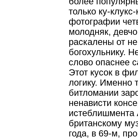
более популярны
только ку-клукс-
фотографии четв
молодняк, девчо
раскалены от не
богохульнику. 
слово опаснее 
Этот кусок в фи
логику. Именно т
битломании зар
ненависти консе
истеблишмента 
британскому муз
года, в 69-м, пр