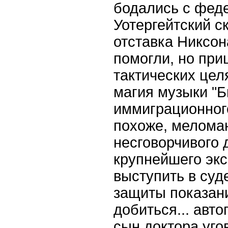
бодались с фед
Уотергейтский с
отставка Никсон
помогли, но при
тактических цел
магия музыки "Б
иммиграционног
похоже, мелома
несговорчивого 
крупнейшего экс
выступить в суд
защиты показан
добиться... авт
сын доктора уго