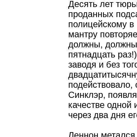
Десять лет тюрь
проданных подса
полицейскому в 
мантру повторяе
должны, должны,
пятнадцать раз!)
заводя и без то
двадцатитысячн
подействовало,
Синклэр, появл
качестве одной и
через два дня е
Леннон метался 