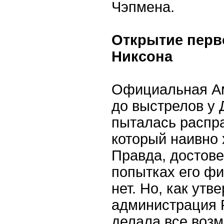
Чэпмена.
Открытие перво
Никсона
Официальная Ам
до выстрелов у 
пыталась распра
который наивно 
Правда, достов
попытках его фи
нет. Но, как ут
администрация 
делала все возм