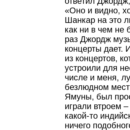
ответил Джордж,
«Оно и видно, х
Шанкар на это л
как ни в чем не
раз Джордж музы
концерты дает. 
из концертов, к
устроили для не
числе и меня, л
безлюдном месте
Ямуны, был про
играли втроем –
какой-то индийс
ничего подобног