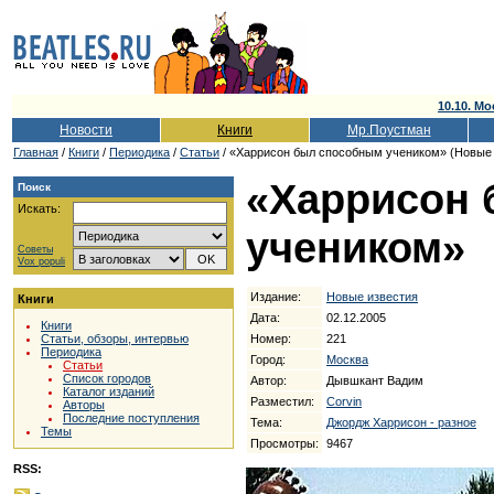
10.10. Мо
Новости
Книги
Мр.Поустман
Главная
/
Книги
/
Периодика
/
Статьи
/ «Харрисон был способным учеником» (Новые и
«Харрисон
Поиск
Искать:
учеником»
Советы
Vox populi
Издание:
Новые известия
Книги
Дата:
02.12.2005
Книги
Номер:
221
Статьи, обзоры, интервью
Периодика
Город:
Москва
Статьи
Список городов
Автор:
Дывшкант Вадим
Каталог изданий
Разместил:
Corvin
Авторы
Последние поступления
Тема:
Джордж Харрисон - разное
Темы
Просмотры:
9467
RSS: