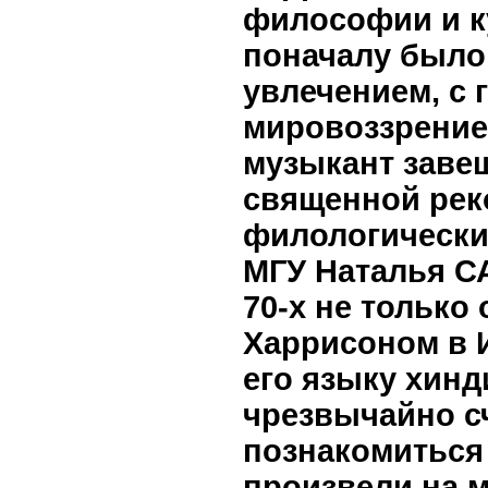
философии и ку
поначалу было
увлечением, с 
мировоззрение
музыкант заве
священной реко
филологически
МГУ Наталья С
70-х не только
Харрисоном в И
его языку хинд
чрезвычайно с
познакомиться
произвели на 