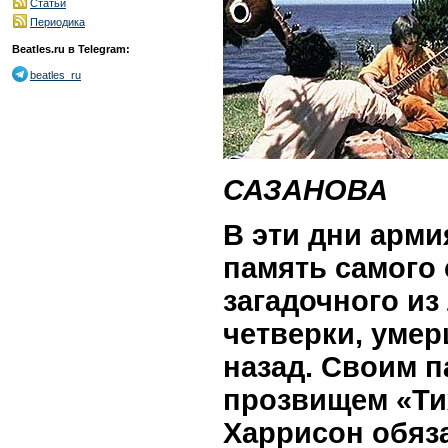
Статьи
Периодика
Beatles.ru в Telegram:
beatles_ru
САЗАНОВА
В эти дни арми
память самого 
загадочного из
четверки, умер
назад. Своим 
прозвищем «Ти
Харрисон обяз