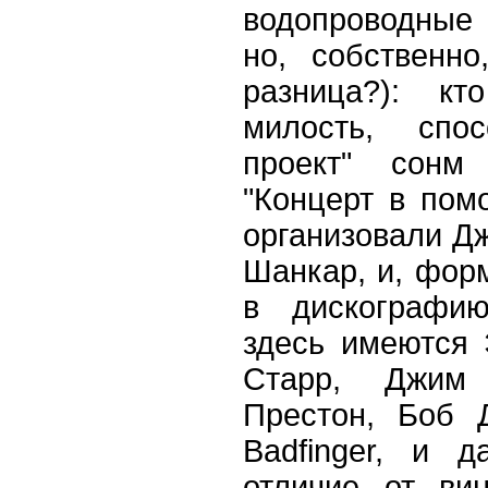
водопроводные
но, собственно
разница?): к
милость, спо
проект" сонм 
"Концерт в пом
организовали Д
Шанкар, и, фор
в дискографию
здесь имеются 
Старр, Джим
Престон, Боб 
Badfinger, и 
отличие от ви