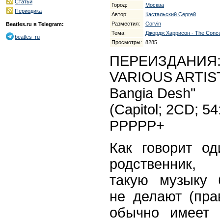
Статьи
Город:
Москва
Периодика
Автор:
Кастальский Сергей
Разместил:
Corvin
Beatles.ru в Telegram:
Тема:
Джордж Харрисон - The Concer
beatles_ru
Просмотры:
8285
ПЕРЕИЗДАНИЯ
VARIOUS ARTIST
Bangia Desh"
(Capitol; 2CD; 54
PPPPP+
Как говорит о
родственник, 
такую музыку 
не делают (пра
обычно имеет 