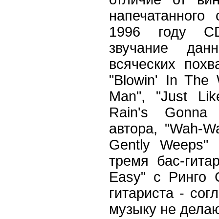
напечатанного
1996 году CD
звучание дан
всяческих похв
"Blowin' In The 
Man", "Just L
Rain's Gonna 
автора, "Wah-Wa
Gently Weeps"
тремя бас-гита
Easy" с Ринго 
гитариста - сог
музыку не делаю