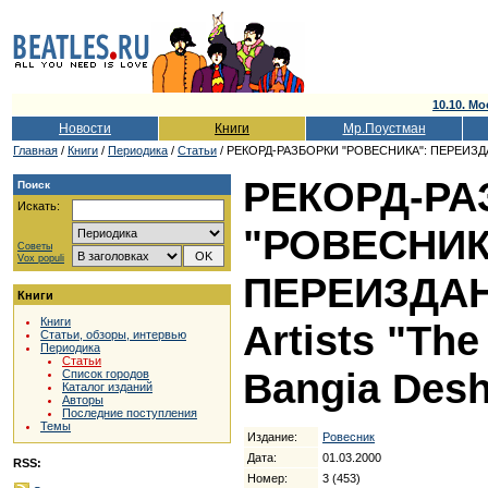
10.10. Мо
Новости
Книги
Мр.Поустман
Главная
/
Книги
/
Периодика
/
Статьи
/ РЕКОРД-РАЗБОРКИ "РОВЕСНИКА": ПЕРЕИЗДАНИЯ. 
РЕКОРД-РА
Поиск
Искать:
"РОВЕСНИК
Советы
Vox populi
ПЕРЕИЗДАНИ
Книги
Книги
Artists "The
Статьи, обзоры, интервью
Периодика
Статьи
Bangia Des
Список городов
Каталог изданий
Авторы
Последние поступления
Темы
Издание:
Ровесник
Дата:
01.03.2000
RSS:
Номер:
3 (453)