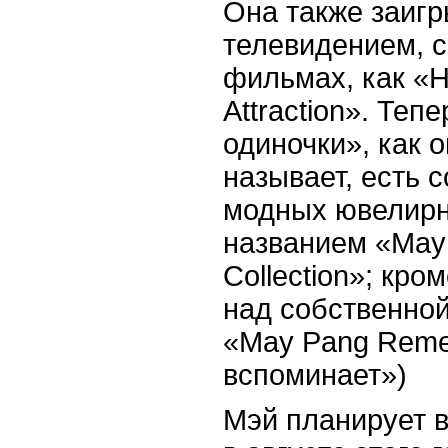
Она также заигр
телевидением, с
фильмах, как «
H
Attraction
». Тепе
одиночки», как 
называет, есть 
модных ювелирн
названием «
May
Collection
»; кром
над собственно
«
May
Pang
Reme
вспоминает»)
Мэй планирует в