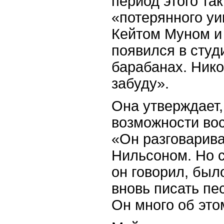
период этого та
«потерянного уи
Кейтом Муном и
появился в студ
барабанах. Нико
забуду
».
Она утверждает,
возможности во
«Он разговарива
Нильсоном. Но с
он говорил, было
вновь писать пе
Он
много
об
это