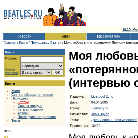
10.10. Мо
Новости
Книги
Мр.Поустман
Главная
/
Книги
/
Периодика
/
Статьи
/ Моя любовь к «потерянному» Леннону (интервью
Моя любовь
Поиск
Искать:
«потерянно
Советы
Vox populi
(интервью 
Книги
Книги
Статьи, обзоры, интервью
Издание:
Liverpool Echo
Периодика
Статьи
Дата:
04.04.2005
Список городов
Город:
Ливерпуль
Каталог изданий
Авторы
Разместил:
Jools Joyce
Последние поступления
Тема:
Джон Леннон - "lost weekend"
Темы
Просмотры:
10422
RSS:
Моя любовь к «