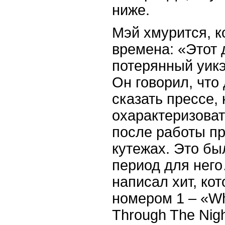
ниже.
Мэй хмурится, к
времена: «Этот 
потерянный уик
Он говорил, что
сказать прессе, 
охарактеризоват
после работы пр
кутежах. Это б
период для нег
написал хит, ко
номером 1 – «
Wh
Through
The
Nig