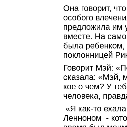
Она говорит, чт
особого влечени
предложила им у
вместе. На само
была ребенком,
поклонницей Рин
Говорит Мэй: «П
сказала: «Мэй, 
кое о чем? У
теб
человека
,
правд
«Я как-то ехал
Ленноном
- кот