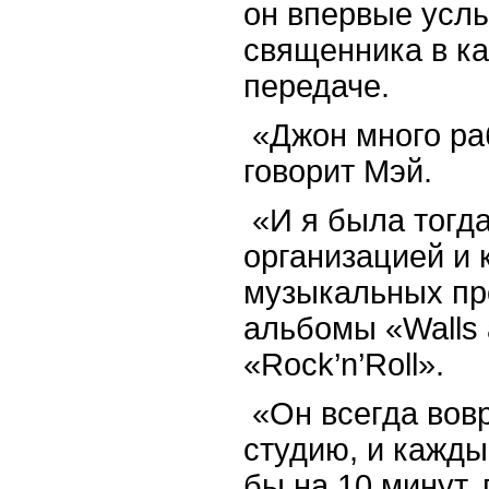
он впервые услы
священника в ка
передаче.
«Джон много раб
говорит Мэй.
«И я была тогд
организацией и
музыкальных про
альбомы «
Walls
«
Rock
’
n
’
Roll
».
«Он всегда вов
студию, и кажды
бы на 10 минут, 