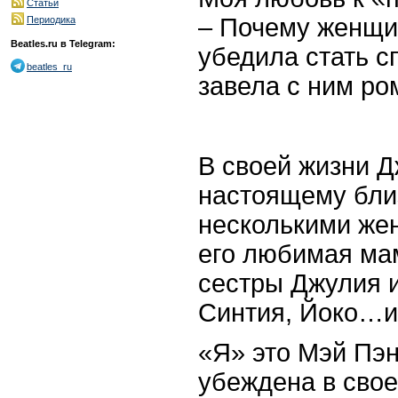
Статьи
– Почему женщи
Периодика
Beatles.ru в Telegram:
убедила стать с
beatles_ru
завела с ним ро
В своей жизни Д
настоящему бли
несколькими же
его любимая мам
сестры Джулия и
Синтия, Йоко…и
«Я» это Мэй Пэн
убеждена в свое