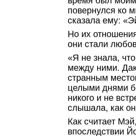
время был моим 
повернулся ко м
сказала ему: «Э
Но их отношения
они стали любо
«Я не знала, чт
между ними. Дак
странным место
целыми днями бр
никого и не встр
слышала
,
как
он
Как считает Мэй
впоследствии Йо