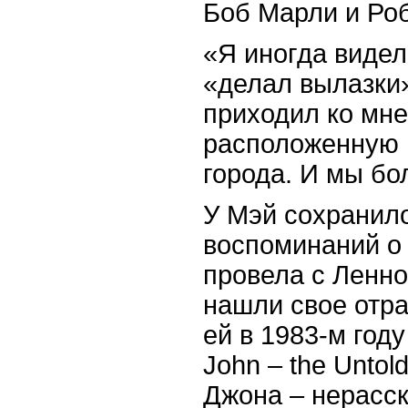
Боб Марли и Ро
«Я иногда видел
«делал вылазки»
приходил ко мне
расположенную 
города. И
мы
бо
У Мэй сохранил
воспоминаний о 
провела с Ленно
нашли свое отр
ей в 1983-м год
John
–
the
Untol
Джона – нерасск