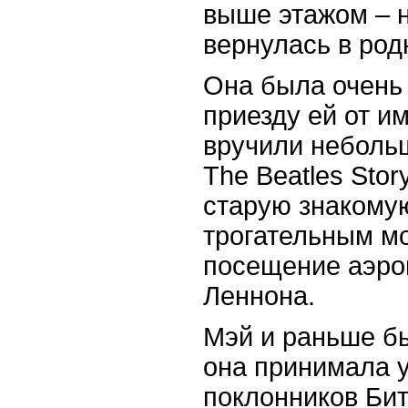
выше этажом – н
вернулась в род
Она была очень 
приезду ей от и
вручили неболь
The
Beatles
Stor
старую знакому
трогательным м
посещение аэро
Леннона.
Мэй и раньше б
она принимала у
поклонников Бит