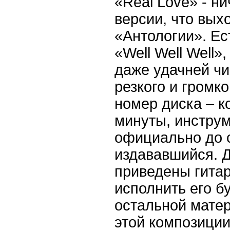
«
Real
Love
» - н
версии, что вых
«Антологии». Ес
«
Well
Well
Well
»,
даже удачней чи
резкого и громк
номер диска – к
минуты, инстру
официально до с
издававшийся. Д
приведены гитар
исполнить его б
остальной матер
этой композиции 