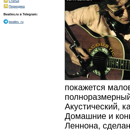
Статьи
Периодика
Beatles.ru в Telegram:
beatles_ru
покажется малов
полноразмерный
Акустический, ка
Домашние и кон
Леннона, сдела