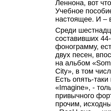
Леннона, вот что
Учебное пособие
настоящее. И – 
Среди шестнадца
составивших 44
фонограмму, ест
двух песен, вп
на альбом «
Som
City
», в том чис
Есть опять-таки
«
Imagine
», - тол
привычного форт
прочим, исходн