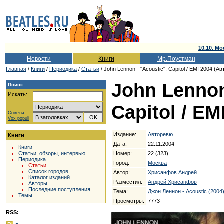
10.10. Мо
Новости
Книги
Мр.Поустман
Главная
/
Книги
/
Периодика
/
Статьи
/ John Lennon - "Acoustic", Capitol / EMI 2004 (А
John Lennon
Поиск
Искать:
Capitol / EM
Советы
Vox populi
Издание:
Авторевю
Книги
Дата:
22.11.2004
Книги
Номер:
22 (323)
Статьи, обзоры, интервью
Периодика
Город:
Москва
Статьи
Список городов
Автор:
Хрисанфов Андрей
Каталог изданий
Разместил:
Андрей Хрисанфов
Авторы
Последние поступления
Тема:
Джон Леннон - Acoustic (2004
Темы
Просмотры:
7773
RSS: