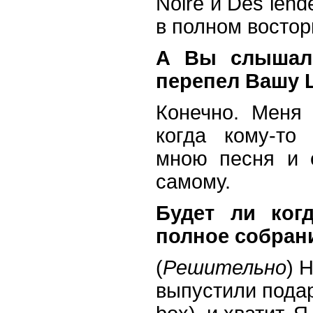
Noire и Des lend
в полном востор
А Вы слышали
перепел Вашу L
Конечно. Меня 
когда кому-то
мною песня и 
самому.
Будет ли ког
полное собран
(
Решительно
) 
выпустили подар