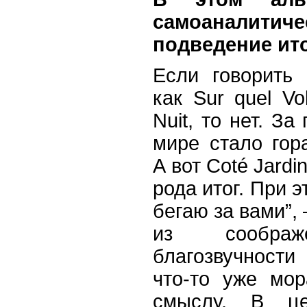
самоаналитич
подведение ит
Если говорить 
как Sur quel Vo
Nuit, то нет. За
мире стало гор
А вот Coté
Jardin
рода итог. При э
бегаю за вами”, 
из соображ
благозвучности
что-то уже мо
смыслу. В ц