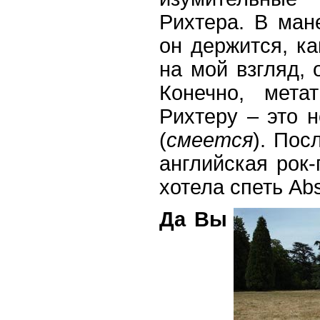
Рихтера. В ман
он держится, ка
на мой взгляд, 
Конечно, мета
Рихтеру – это н
(
смеется
). Пос
английская рок-
хотела спеть Abso
Да Вы