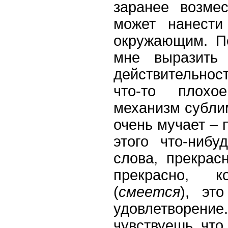
заранее возме
может нанести
окружающим. П
мне выразить
действительност
что-то плохо
механизм сублим
очень мучает – 
этого что-нибу
слова, прекрас
прекрасно, 
(
смеется
), эт
удовлетворен
чувствуешь, что