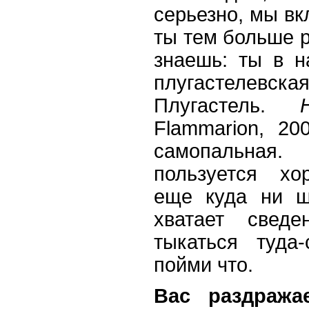
серьезно, мы вк
ты тем больше р
знаешь: ты в н
плугастелевс
Плугастель.
Flammarion, 20
самопальная
пользуется хо
еще куда ни ш
хватает свед
тыкаться туда
пойми что.
Вас раздража