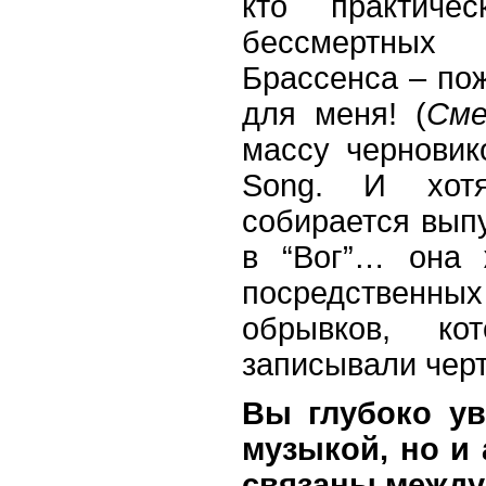
кто практиче
бессмертных 
Брассенса – пож
для меня! (
Сме
массу черновик
Song. И хот
собирается вып
в “Вог”… она 
посредстве
обрывков, 
записывали черт
Вы глубоко ув
музыкой, но и 
связаны между