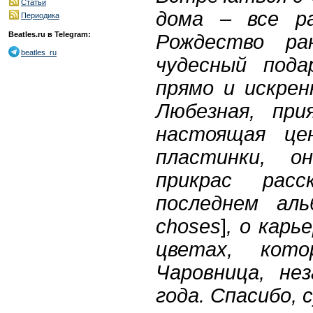
Статьи
дома – все р
Периодика
Beatles.ru в Telegram:
Рождество ра
beatles_ru
чудесный пода
прямо и искрен
Любезная, при
настоящая це
пластинки, о
прикрас рас
последнем ал
choses
]
, о карь
цветах, кот
Чаровница, не
года. Спасибо, 