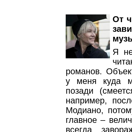
От ч
зав
муз
Я не
чи
романов. Объек
у меня куда м
позади (смеетс
например, пос
Модиано, потом
главное – вели
всегда завора