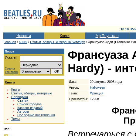
10.10. Мо
Новости
Книги
Мр.Поустман
Главная
/
Книги
/
Cтатьи, обзоры, интервью Битлз.ру
/ Франсуаза Арди (Françoise Har
Франсуаза А
Поиск
Искать:
Hardy) - ин
Советы
Vox populi
Дата:
29 августа 2006 года
Книги
Автор:
Halloween
Книги
Тема:
Франция
Статьи, обзоры, интервью
Периодика
Просмотры:
12268
Статьи
Список городов
Фран
Каталог изданий
Авторы
Последние поступления
Пр
Темы
RSS:
Встречаться с 